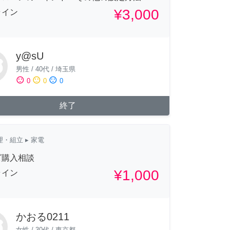
¥3,000
ライン
y@sU
男性
/
40代
/
埼玉県
sentiment_satisfied
sentiment_neutral
sentiment_dissatisfied
0
0
0
終了
理・組立
▸ 家電
ビ購入相談
¥1,000
ライン
かおる0211
女性
/
30代
/
東京都