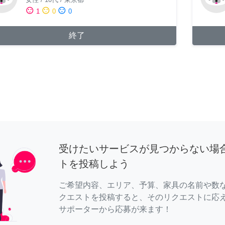
sentiment_satisfied
sentiment_neutral
sentiment_dissatisfied
1
0
0
終了
受けたいサービスが見つからない場
トを投稿しよう
ご希望内容、エリア、予算、家具の名前や数
クエストを投稿すると、そのリクエストに応
サポーターから応募が来ます！