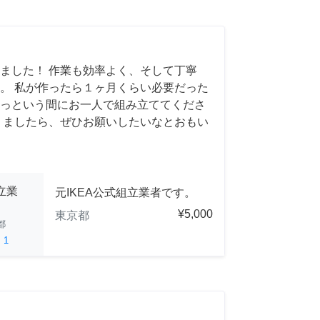
ました！ 作業も効率よく、そして丁寧
。 私が作ったら１ヶ月くらい必要だった
っという間にお一人で組み立ててくださ
りましたら、ぜひお願いしたいなとおもい
立業
元IKEA公式組立業者です。
¥5,000
東京都
都
ed
1