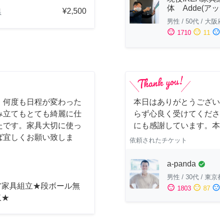
体 Adde(アッ
¥2,500
県
男性
/
50代
/
大阪
sentiment_satisfied
sentiment_neutral
sentiment_dissatisfi
1710
11
！何度も日程が変わった
本日はありがとうござい
み立てもとても綺麗に仕
らず心良く受けてくださ
たです。家具大切に使っ
にも感謝しています。本
ば宜しくお願い致しま
依頼されたチケット
a-panda
check_circle
男性
/
30代
/
東京
ア家具組立★段ボール無
sentiment_satisfied
sentiment_neutral
sentiment_dissatisfi
1803
87
収★