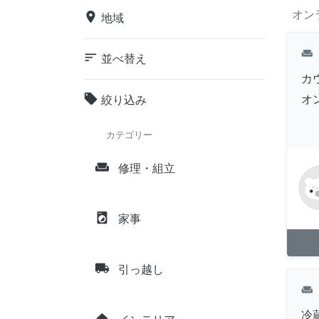
オン
place
地域
weekend
sort
並べ替え
カ
local_offer
オ
絞り込み
カテゴリー
weekend
修理・組立
local_laundry_service
家事
local_shipping
引っ越し
weekend
冷
home