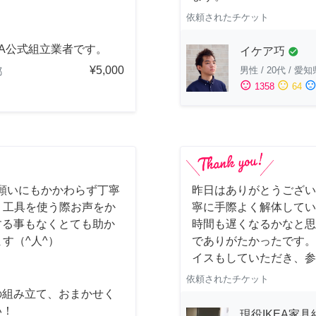
依頼されたチケット
EA公式組立業者です。
イケア巧
check_circle
¥5,000
男性
/
20代
/
愛知
都
sentiment_satisfied
sentiment_neutral
sentiment_dissatisfi
1358
64
願いにもかかわらず丁寧
昨日はありがとうございま
) 工具を使う際お声をか
寧に手際よく解体してい
する事もなくとても助か
時間も遅くなるかなと思
ます（^人^）
でありがたかったです。
イスもしていただき、参
依頼されたチケット
の組み立て、おまかせく
い！
現役IKEA家具