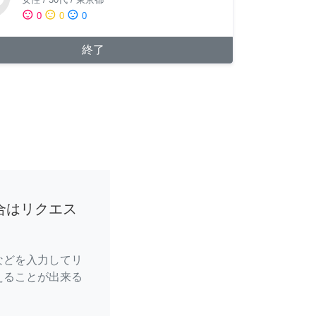
sentiment_satisfied
sentiment_neutral
sentiment_dissatisfied
0
0
0
終了
合はリクエス
などを入力してリ
えることが出来る