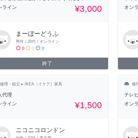
¥3,000
ンライン
オン
まーぼーどうふ
男性
/
20代
/
オンライン
sentiment_satisfied
sentiment_neutral
sentiment_dissatisfied
0
0
0
終了
weekend
修理・組立
▸ IKEA（イケア）家具
修
入代理
テレ
¥1,500
ンライン
オン
ニコニコロンドン
女性
/
10代
/
東京都