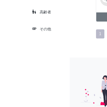
escalator_warning
高齢者
attachment
その他
1