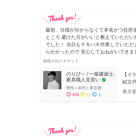
最初、仕様が分からなくて本名かつ住所
ところ 避けた方がいいと教えていただい
でした！ 当日もテキパキ作業していただ
らかかったので 安心しておねがいできま
依頼されたチケット
のりぴ～ / 一級建築士,
【イ
家具職人見習い
check_circle
組立
男性
/
40代
/
東京都
東京
sentiment_satisfied
sentiment_neutral
sentiment_dissatisfied
874
13
1