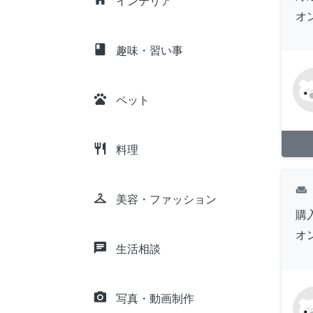
インテリア
オ
class
趣味・習い事
pets
ペット
restaurant
料理
weekend
checkroom
美容・ファッション
購
オ
chat
生活相談
camera_alt
写真・動画制作