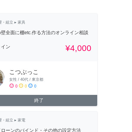
理・組立
▸ 家具
壁全面に棚etc.作る方法のオンライン相談
¥4,000
ライン
こつぶっこ
女性
/
40代
/
東京都
sentiment_satisfied
sentiment_neutral
sentiment_dissatisfied
0
0
0
終了
理・組立
▸ 家電
ドローンのバインド・その他の設定方法