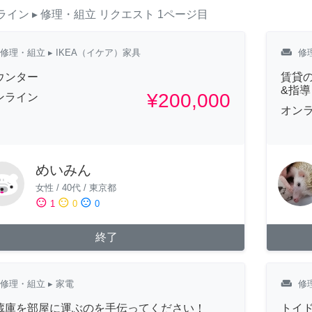
ライン
▸ 修理・組立
リクエスト
1ページ目
weekend
修理・組立
▸ IKEA（イケア）家具
修
ウンター
賃貸の
&指導
¥200,000
ンライン
オン
めいみん
女性
/
40代
/
東京都
sentiment_satisfied
sentiment_neutral
sentiment_dissatisfied
1
0
0
終了
weekend
修理・組立
▸ 家電
修
蔵庫を部屋に運ぶのを手伝ってください！
トイ