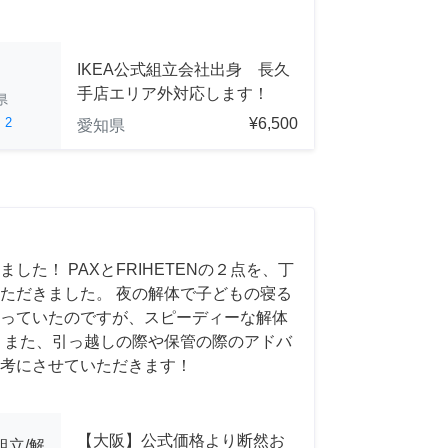
IKEA公式組立会社出身 長久
手店エリア外対応します！
県
ed
2
¥6,500
愛知県
した！ PAXとFRIHETENの２点を、丁
ただきました。 夜の解体で子どもの寝る
っていたのですが、スピーディーな解体
 また、引っ越しの際や保管の際のアドバ
考にさせていただきます！
【大阪】公式価格より断然お
組立/解