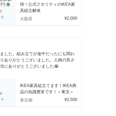
得！公式クオリティのIKEA家
デ)
check_circle
具組立解体
府
ed
0
¥2,000
大阪府
ました。組み立てが途中だったにも関わ
りありがとうございました。人柄の良さ
当にありがとうございました😭
IKEA家具組立てます！IKEA商
品の知識豊富です！＜東京＞
都
ed
4
¥2,500
東京都