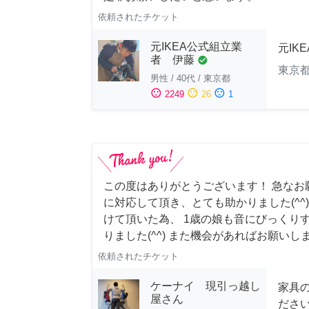
依頼されたチケット
元IKEA公式組立業
元IK
者 伊藤
check_circle
東京
男性
/
40代
/
東京都
sentiment_satisfied
sentiment_neutral
sentiment_dissatisfied
2249
26
1
この度はありがとうございます！ 急なお
に対応して頂き、とても助かりました(^^
けて頂いた為、 1歳の娘も音にびっくり
りました(^^) また機会があればお願いし
依頼されたチケット
ケーナイ 現引っ越し
家具
屋さん
ださ