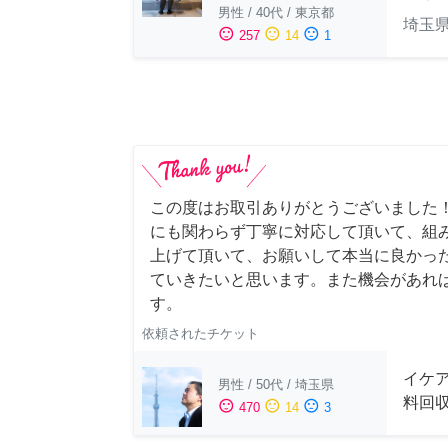
男性
/
40代
/
東京都
埼玉
sentiment_satisfied
sentiment_neutral
sentiment_dissatisfied
257
14
1
この度はお取引ありがとうございました
にも関わらず丁寧に対応して頂いて、組
上げて頂いて、お願いして本当に良かっ
ていきたいと思います。また機会があれ
す。
依頼されたチケット
イケ
男性
/
50代
/
埼玉県
料回
sentiment_satisfied
sentiment_neutral
sentiment_dissatisfied
470
14
3