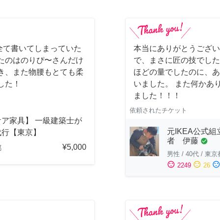
全て書いてしまっていた
本当にありがとうござい
たのはのりぴ〜さんだけ
で、まさに匠の技でした
き、また物腰もとても柔
ほどの量でしたのに、あ
した！
いました。 また何かあ
ました！！！
依頼されたチケット
ケア家具】 一級建築士が
元IKEA公式組
代行【東京】
者 伊藤
check_circle
¥5,000
都
男性
/
40代
/
東京
sentiment_satisfied
sentiment_neutral
sentiment_dissatisfi
2249
26