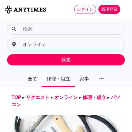
ログイン
新規登録
search
place
検索
more_horiz
全て
修理・組立
家事
TOP
▸
リクエスト
▸
オンライン
▸
修理・組立
▸
パソ
コン