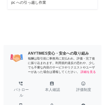
pc への引っ越し作業
ANYTIMES安心・安全への取り組み
報酬は取引前に事務局に支払われ、評価・完了後
に振り込まれます。利用規約違反の恐れや、少し
でも不審な内容のサービスやリクエストやユーザ
ーがあった場合は通報してください。
詳細を見る
perm_phone_msg
assignment_ind
tag_faces
パトロー
本人確認
評価制度
ル