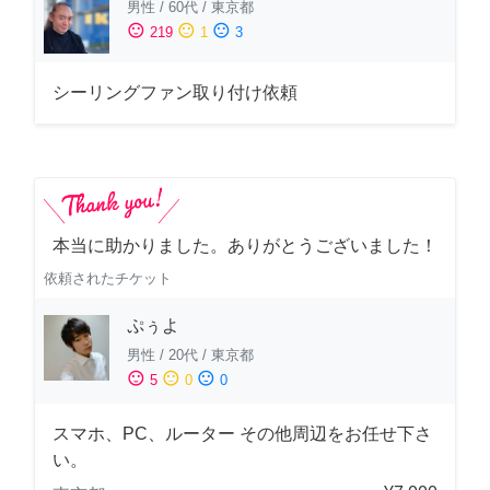
男性
/
60代
/
東京都
sentiment_satisfied
sentiment_neutral
sentiment_dissatisfied
219
1
3
シーリングファン取り付け依頼
本当に助かりました。ありがとうございました！
依頼されたチケット
ぷぅよ
男性
/
20代
/
東京都
sentiment_satisfied
sentiment_neutral
sentiment_dissatisfied
5
0
0
スマホ、PC、ルーター その他周辺をお任せ下さ
い。