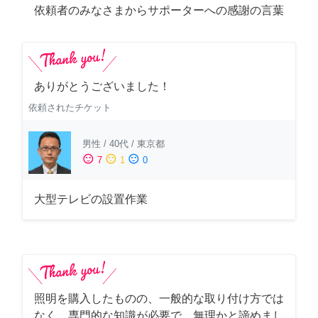
依頼者のみなさまからサポーターへの感謝の言葉
ありがとうございました！
依頼されたチケット
男性
/
40代
/
東京都
sentiment_satisfied
sentiment_neutral
sentiment_dissatisfied
7
1
0
大型テレビの設置作業
照明を購入したものの、一般的な取り付け方では
なく、専門的な知識が必要で、無理かと諦めまし