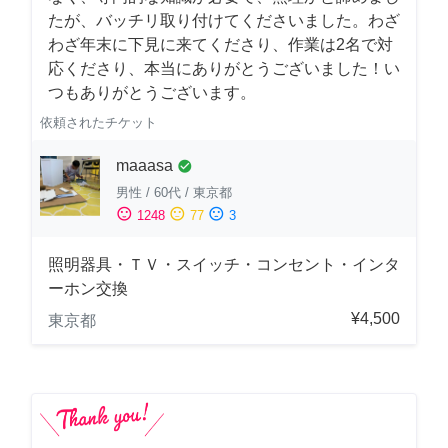
たが、バッチリ取り付けてくださいました。わざ
わざ年末に下見に来てくださり、作業は2名で対
応くださり、本当にありがとうございました！い
つもありがとうございます。
依頼されたチケット
maaasa
check_circle
男性
/
60代
/
東京都
sentiment_satisfied
sentiment_neutral
sentiment_dissatisfied
1248
77
3
照明器具・ＴＶ・スイッチ・コンセント・インタ
ーホン交換
¥4,500
東京都