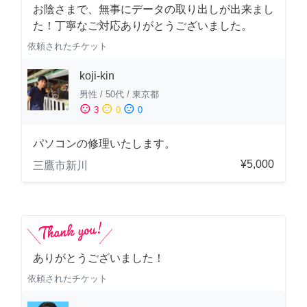
お陰さまで、無事にデータの取り出しが出来まし
た！丁寧なご対応ありがとうございました。
依頼されたチケット
koji-kin
男性
/
50代
/
東京都
sentiment_satisfied
sentiment_neutral
sentiment_dissatisfied
3
0
0
パソコンの修理いたします。
¥5,000
三鷹市新川
ありがとうございました！
依頼されたチケット