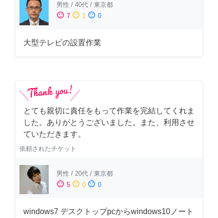
男性
/
40代
/
東京都
sentiment_satisfied
sentiment_neutral
sentiment_dissatisfied
7
1
0
大型テレビの設置作業
とても親切に責任をもって作業を完結してくれま
した。ありがとうございました。また、利用させ
ていただきます。
依頼されたチケット
男性
/
20代
/
東京都
sentiment_satisfied
sentiment_neutral
sentiment_dissatisfied
5
0
0
windows7 デスクトップpcからwindows10ノート