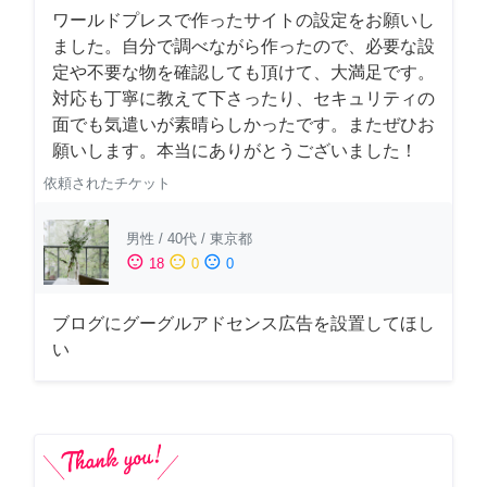
ワールドプレスで作ったサイトの設定をお願いし
ました。自分で調べながら作ったので、必要な設
定や不要な物を確認しても頂けて、大満足です。
対応も丁寧に教えて下さったり、セキュリティの
面でも気遣いが素晴らしかったです。またぜひお
願いします。本当にありがとうございました！
依頼されたチケット
男性
/
40代
/
東京都
sentiment_satisfied
sentiment_neutral
sentiment_dissatisfied
18
0
0
ブログにグーグルアドセンス広告を設置してほし
い