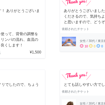
！ ありがとうございま
ありがとうございました
くださるので、気持ちよ
と思いますので、どうぞ
依頼されたチケット
を使って、背骨の調整を
、リンパの流れ、血流の
女性
/
30代
/
東京
を良くします！
sentiment_satisfied
sentiment_neutral
sentiment_dissatisfied
10
0
0
¥1,500
県
ノリでしたので、ちょう
とても話しやすい方でし
依頼されたチケット
女性
/
30代
/
東京