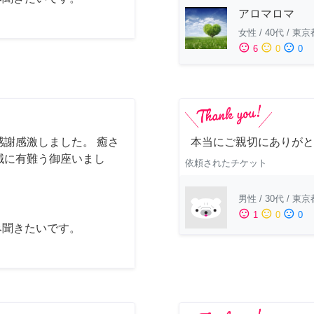
アロマロマ
女性
/
40代
/
東京
sentiment_satisfied
sentiment_neutral
sentiment_dissatisfied
6
0
0
謝感激しました。 癒さ
本当にご親切にありがと
誠に有難う御座いまし
依頼されたチケット
男性
/
30代
/
東京
sentiment_satisfied
sentiment_neutral
sentiment_dissatisfied
1
0
0
み聞きたいです。