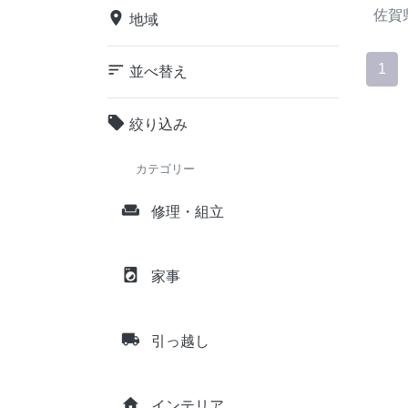
佐賀
place
地域
sort
1
並べ替え
local_offer
絞り込み
カテゴリー
weekend
修理・組立
local_laundry_service
家事
local_shipping
引っ越し
home
インテリア