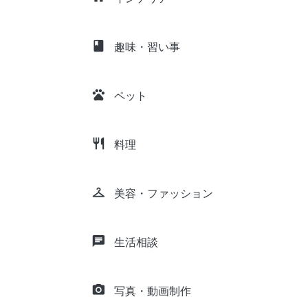
class
趣味・習い事
pets
ペット
restaurant
料理
checkroom
美容・ファッション
chat
生活相談
camera_alt
写真・動画制作