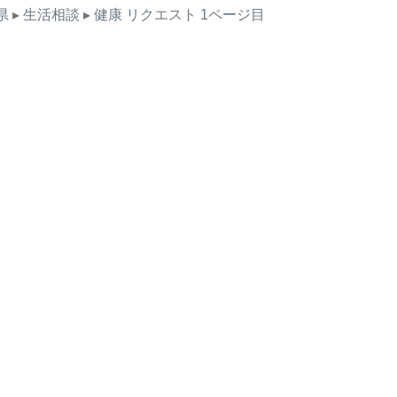
県
▸ 生活相談
▸ 健康
リクエスト
1ページ目