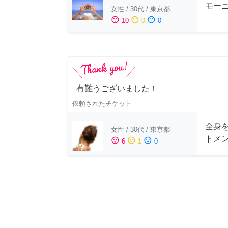
モー
女性
/
30代
/
東京都
sentiment_satisfied
sentiment_neutral
sentiment_dissatisfied
10
0
0
有難うございました！
依頼されたチケット
全身
女性
/
30代
/
東京都
トメ
sentiment_satisfied
sentiment_neutral
sentiment_dissatisfied
6
1
0