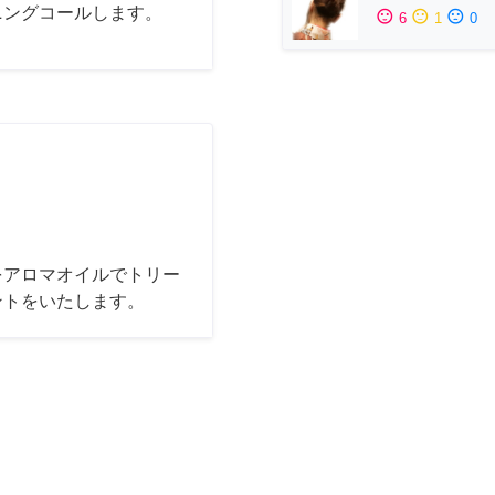
ニングコールします。
sentiment_satisfied
sentiment_neutral
sentiment_dissatisfied
6
1
0
をアロマオイルでトリー
ントをいたします。