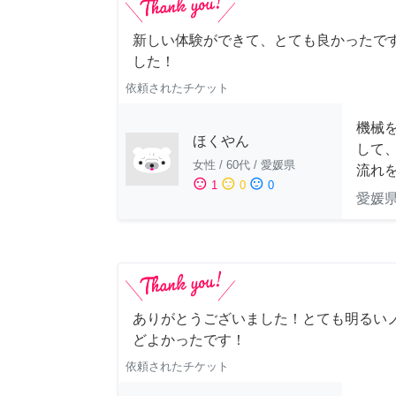
新しい体験ができて、とても良かったです
した！
依頼されたチケット
機械
ほくやん
して
女性
/
60代
/
愛媛県
流れ
sentiment_satisfied
sentiment_neutral
sentiment_dissatisfied
1
0
0
愛媛
ありがとうございました！とても明るい
どよかったです！
依頼されたチケット