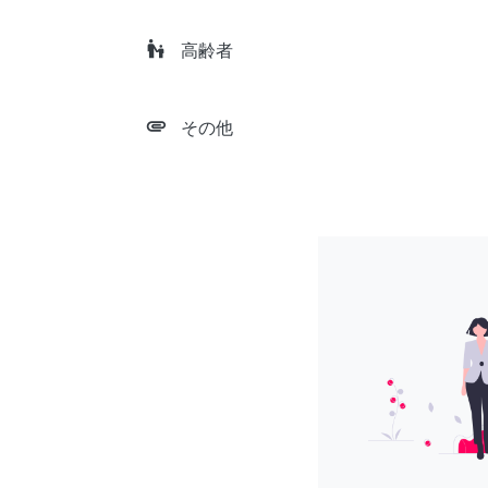
escalator_warning
高齢者
attachment
その他