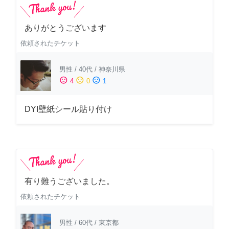
ありがとうございます
依頼されたチケット
男性
/
40代
/
神奈川県
sentiment_satisfied
sentiment_neutral
sentiment_dissatisfied
4
0
1
DYI壁紙シール貼り付け
有り難うございました。
依頼されたチケット
男性
/
60代
/
東京都