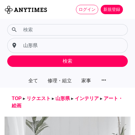
ログイン
新規登録
search
place
検索
more_horiz
全て
修理・組立
家事
TOP
▸
リクエスト
▸
山形県
▸
インテリア
▸
アート・
絵画