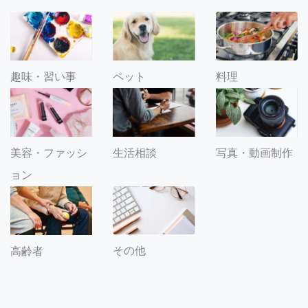
趣味・習い事
ペット
料理
美容・ファッシ
生活相談
写真・動画制作
ョン
その他
高齢者