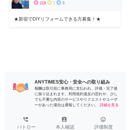
sentiment_satisfied
sentiment_neutral
sentiment_dissatisfied
219
1
3
★新宿でDIYリフォームできる方募集！★
ANYTIMES安心・安全への取り組み
報酬は取引前に事務局に支払われ、評価・完了後
に振り込まれます。利用規約違反の恐れや、少し
でも不審な内容のサービスやリクエストやユーザ
ーがあった場合は通報してください。
詳細を見る
perm_phone_msg
assignment_ind
tag_faces
パトロー
本人確認
評価制度