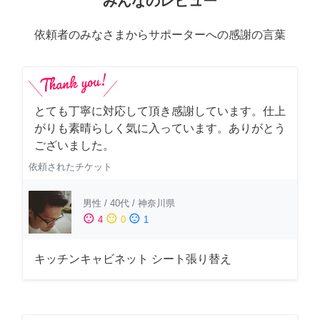
みんなのレビュー
依頼者のみなさまからサポーターへの感謝の言葉
とても丁寧に対応して頂き感謝しています。仕上
がりも素晴らしく気に入っています。ありがとう
ございました。
依頼されたチケット
男性
/
40代
/
神奈川県
sentiment_satisfied
sentiment_neutral
sentiment_dissatisfied
4
0
1
キッチンキャビネット シート張り替え