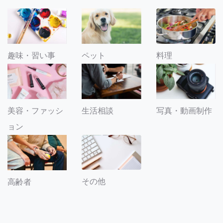
趣味・習い事
ペット
料理
美容・ファッシ
生活相談
写真・動画制作
ョン
その他
高齢者