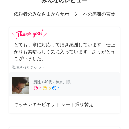
みんなのレビュー
依頼者のみなさまからサポーターへの感謝の言葉
とても丁寧に対応して頂き感謝しています。仕上
がりも素晴らしく気に入っています。ありがとう
ございました。
依頼されたチケット
男性
/
40代
/
神奈川県
sentiment_satisfied
sentiment_neutral
sentiment_dissatisfied
4
0
1
キッチンキャビネット シート張り替え