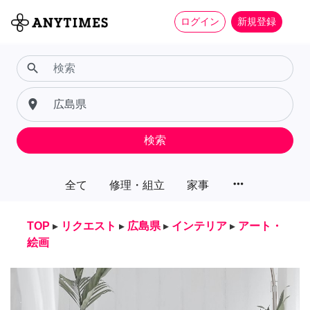
ログイン
新規登録
search
place
検索
more_horiz
全て
修理・組立
家事
TOP
▸
リクエスト
▸
広島県
▸
インテリア
▸
アート・
絵画