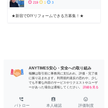
sentiment_satisfied
sentiment_neutral
sentiment_dissatisfied
219
1
3
★新宿でDIYリフォームできる方募集！★
ANYTIMES安心・安全への取り組み
報酬は取引前に事務局に支払われ、評価・完了後
に振り込まれます。利用規約違反の恐れや、少し
でも不審な内容のサービスやリクエストやユーザ
ーがあった場合は通報してください。
詳細を見る
perm_phone_msg
assignment_ind
tag_faces
パトロー
本人確認
評価制度