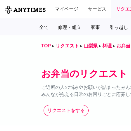
マイページ
サービス
リクエ
全て
修理・組立
家事
引っ越し
TOP
▸
リクエスト
▸
山梨県
▸
料理
▸
お弁当
お弁当のリクエスト
ご近所の人の悩みやお願いが詰まったみん
みんなが抱える日常のお困りごとに応募し
リクエストをする