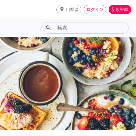
place
山梨県
ログイン
新規登録
search