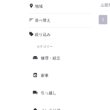
山梨
place
地域
sort
1
並べ替え
local_offer
絞り込み
カテゴリー
weekend
修理・組立
local_laundry_service
家事
local_shipping
引っ越し
home