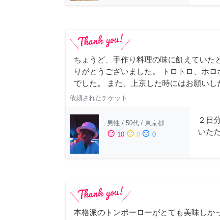
ちょうど、手作り料理の味に飢えていた
りがとうございました。 トロトロ、ホロ
でした。 また、上京した時にはお願いし
依頼されたチケット
２日
男性
/
50代
/
東京都
いた
sentiment_satisfied
sentiment_neutral
sentiment_dissatisfied
10
0
0
本格派のトンポーローがとても美味しかっ