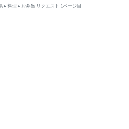
県
▸ 料理
▸ お弁当
リクエスト
1ページ目