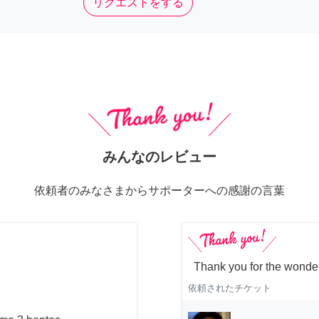
リクエストをする
みんなのレビュー
依頼者のみなさまからサポーターへの感謝の言葉
Thank you for the wonder
依頼されたチケット