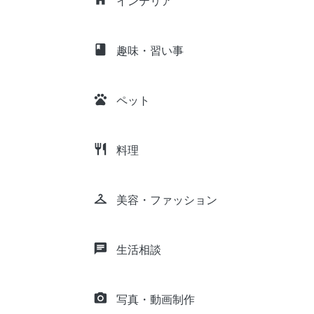
インテリア
class
趣味・習い事
pets
ペット
restaurant
料理
checkroom
美容・ファッション
chat
生活相談
camera_alt
写真・動画制作