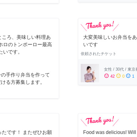
ところ、美味しい料理あ
大変美味しいお弁当をあ
ホロのトンポーロー最高
いです
たいです。
依頼されたチケット
女性
/
30代
/
東京
分の手作り弁当を作って
sentiment_satisfied
sentiment_neutral
sentiment_dissatisfied
42
0
1
だける方募集します。
たです！ またぜひお願
Food was delicious! Will