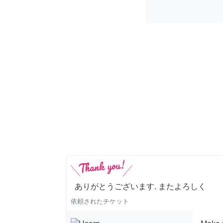
ありがとうございます. またよろしく
依頼されたチケット