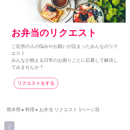
お弁当のリクエスト
ご近所の人の悩みやお願いが詰まったみんなのリク
エスト
みんなが抱える日常のお困りごとに応募して解決し
てみませんか？
リクエストをする
熊本県
▸ 料理
▸ お弁当
リクエスト
1ページ目
1