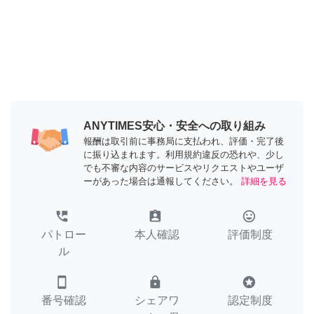
ANYTIMES安心・安全への取り組み
報酬は取引前に事務局に支払われ、評価・完了後
に振り込まれます。利用規約違反の恐れや、少し
でも不審な内容のサービスやリクエストやユーザ
ーがあった場合は通報してください。
詳細を見る
perm_phone_msg
assignment_ind
tag_faces
パトロー
本人確認
評価制度
ル
smartphone
lock
stars
番号確認
シェアワ
認定制度