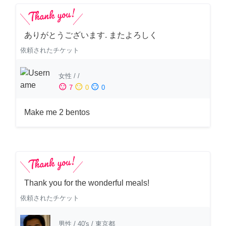
ありがとうございます. またよろしく
依頼されたチケット
女性
/
/
sentiment_satisfied
sentiment_neutral
sentiment_dissatisfied
7
0
0
Make me 2 bentos
Thank you for the wonderful meals!
依頼されたチケット
男性
/
40's
/
東京都