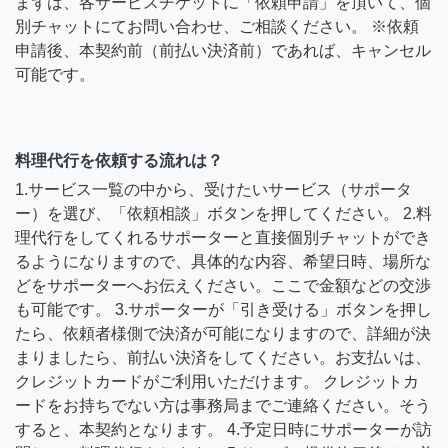
まずは、各サービスチケットに「依頼申請」を頂いて、個
別チャットにてお問い合わせ、ご相談ください。 ※依頼
申請後、本契約前（前払い決済前）であれば、キャンセル
可能です。
料理代行を依頼する流れは？
1.サービス一覧の中から、受けたいサービス（サポータ
ー）を選び、「依頼相談」ボタンを押してください。 2.料
理代行をしてくれるサポーターと直接個別チャットができ
るようになりますので、具体的な内容、希望日時、場所な
どをサポーターへお伝えください。ここで金額などの交渉
も可能です。 3.サポーターが「引き受ける」ボタンを押し
たら、依頼者様側で決済が可能になりますので、詳細が決
まりましたら、前払い決済をしてください。お支払いは、
クレジットカードがご利用いただけます。 クレジットカ
ードをお持ちでない方は事務局までご連絡ください。そう
すると、本契約となります。 4.予定日時にサポーターが訪