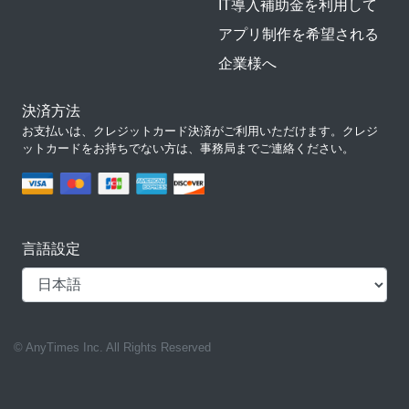
IT導入補助金を利用して
アプリ制作を希望される
企業様へ
決済方法
お支払いは、クレジットカード決済がご利用いただけます。クレジ
ットカードをお持ちでない方は、事務局までご連絡ください。
言語設定
© AnyTimes Inc. All Rights Reserved