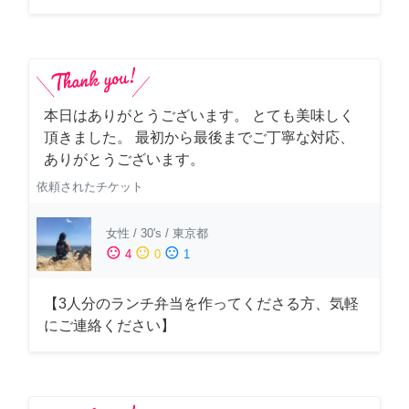
本日はありがとうございます。 とても美味しく
頂きました。 最初から最後までご丁寧な対応、
ありがとうございます。
依頼されたチケット
女性
/
30's
/
東京都
sentiment_satisfied
sentiment_neutral
sentiment_dissatisfied
4
0
1
【3人分のランチ弁当を作ってくださる方、気軽
にご連絡ください】