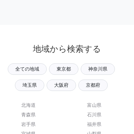
地域から検索する
全ての地域
東京都
神奈川県
埼玉県
大阪府
京都府
北海道
富山県
青森県
石川県
岩手県
福井県
宮城県
山梨県