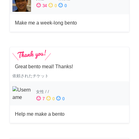
sentiment_satisfied
sentiment_neutral
sentiment_dissatisfied
34
0
0
Make me a week-long bento
Great bento meal! Thanks!
依頼されたチケット
女性
/
/
sentiment_satisfied
sentiment_neutral
sentiment_dissatisfied
7
0
0
Help me make a bento