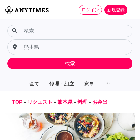
ログイン
新規登録
search
place
検索
more_horiz
全て
修理・組立
家事
TOP
▸
リクエスト
▸
熊本県
▸
料理
▸
お弁当