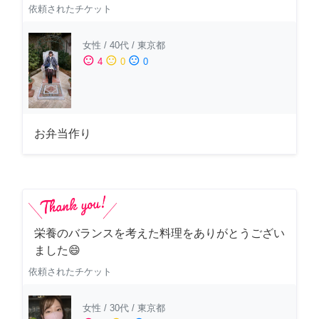
依頼されたチケット
女性
/
40代
/
東京都
sentiment_satisfied
sentiment_neutral
sentiment_dissatisfied
4
0
0
お弁当作り
栄養のバランスを考えた料理をありがとうござい
ました😄
依頼されたチケット
女性
/
30代
/
東京都