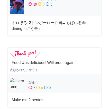
sentiment_satisfied
sentiment_neutral
sentiment_dissatisfied
10
0
0
トロほろ🥩トンポーロー弁当🍳もばいる🚲
dining『にく亭』
Food was delicious! Will order again!
依頼されたチケット
女性
/
/
sentiment_satisfied
sentiment_neutral
sentiment_dissatisfied
7
0
0
Make me 2 bentos