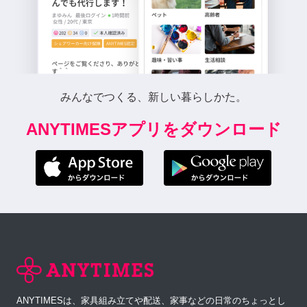
みんなでつくる、新しい暮らしかた。
ANYTIMESアプリをダウンロード
ANYTIMESは、家具組み立てや配送、家事などの日常のちょっとし