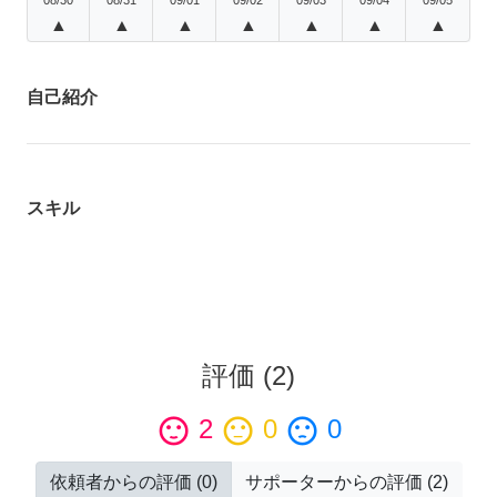
▲
▲
▲
▲
▲
▲
▲
自己紹介
スキル
評価
(
2
)
sentiment_satisfied
2
sentiment_neutral
0
sentiment_dissatisfied
0
依頼者からの評価
(
0
)
サポーターからの評価
(
2
)