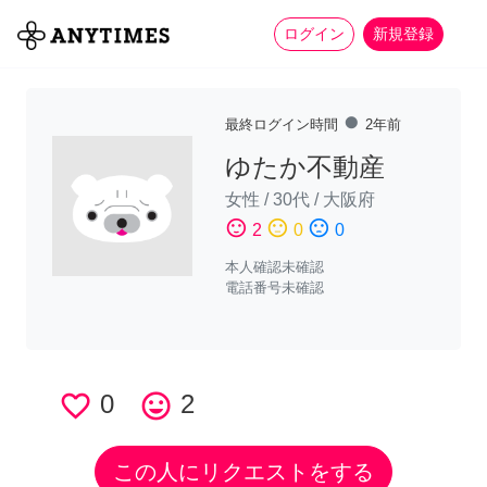
more_horiz
全て
修理・組立
家事
ログイン
新規登録
fiber_manual_record
最終ログイン時間
2年前
ゆたか不動産
女性
/
30代
/
大阪府
sentiment_satisfied
sentiment_neutral
sentiment_dissatisfied
2
0
0
本人確認未確認
電話番号未確認
favorite_border
0
tag_faces
2
この人にリクエストをする