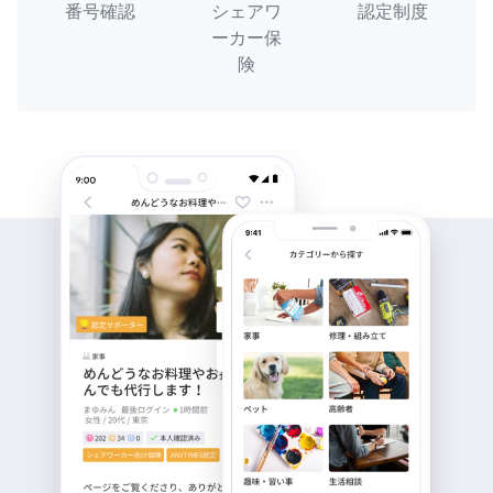
番号確認
シェアワ
認定制度
ーカー保
険