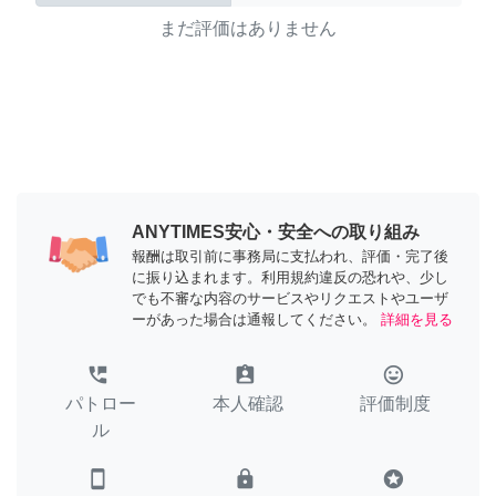
まだ評価はありません
ANYTIMES安心・安全への取り組み
報酬は取引前に事務局に支払われ、評価・完了後
に振り込まれます。利用規約違反の恐れや、少し
でも不審な内容のサービスやリクエストやユーザ
ーがあった場合は通報してください。
詳細を見る
perm_phone_msg
assignment_ind
tag_faces
パトロー
本人確認
評価制度
ル
smartphone
lock
stars