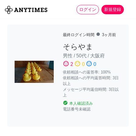
more_horiz
全て
修理・組立
家事
ログイン
新規登録
fiber_manual_record
最終ログイン時間
3ヶ月前
そらやま
男性
/
50代
/
大阪府
sentiment_satisfied
sentiment_neutral
sentiment_dissatisfied
2
0
0
依頼相談への返答率: 100%
依頼相談への平均返答時間: 3日
以上
メッセージ平均返信時間: 3日以
上
check_circle
本人確認済み
電話番号未確認