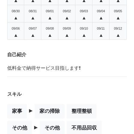
▲
▲
▲
▲
▲
▲
▲
08/30
08/31
09/01
09/02
09/03
09/04
09/05
▲
▲
▲
▲
▲
▲
▲
09/06
09/07
09/08
09/09
09/10
09/11
09/12
▲
▲
▲
▲
▲
▲
▲
自己紹介
低料金で納得サービス目指します❗
スキル
▸
家事
家の掃除
整理整頓
▸
その他
その他
不用品回収