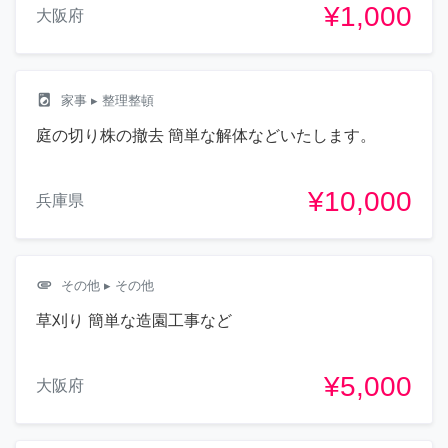
¥1,000
大阪府
local_laundry_service
家事
▸ 整理整頓
庭の切り株の撤去 簡単な解体などいたします。
¥10,000
兵庫県
attachment
その他
▸ その他
草刈り 簡単な造園工事など
¥5,000
大阪府