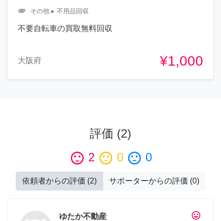
attachment
その他
▸ 不用品回収
不要自転車の買取無料回収
¥1,000
大阪府
評価
(
2
)
sentiment_satisfied
2
sentiment_neutral
0
sentiment_dissatisfied
0
依頼者からの評価
(
2
)
サポーターからの評価
(
0
)
tag_faces
ゆたか不動産