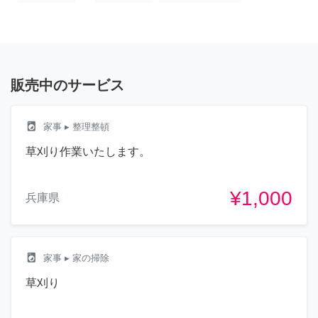
販売中のサービス
local_laundry_service
家事
▸ 整理整頓
草刈り作業いたします。
¥1,000
兵庫県
local_laundry_service
家事
▸ 家の掃除
草刈り