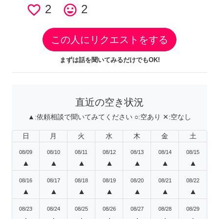
favorite_border
2
tag_faces
2
この人にリクエストをする
まずは話を聞いてみるだけでもOK!
直近の空き状況
▲:
依頼相談で聞いてみてください
○:
空あり
✕:
空なし
日
月
火
水
木
金
土
08/09
08/10
08/11
08/12
08/13
08/14
08/15
▲
▲
▲
▲
▲
▲
▲
08/16
08/17
08/18
08/19
08/20
08/21
08/22
▲
▲
▲
▲
▲
▲
▲
08/23
08/24
08/25
08/26
08/27
08/28
08/29