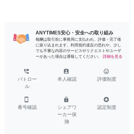
ANYTIMES安心・安全への取り組み
報酬は取引前に事務局に支払われ、評価・完了後
に振り込まれます。利用規約違反の恐れや、少し
でも不審な内容のサービスやリクエストやユーザ
ーがあった場合は通報してください。
詳細を見る
perm_phone_msg
assignment_ind
tag_faces
パトロー
本人確認
評価制度
ル
smartphone
lock
stars
番号確認
シェアワ
認定制度
ーカー保
険