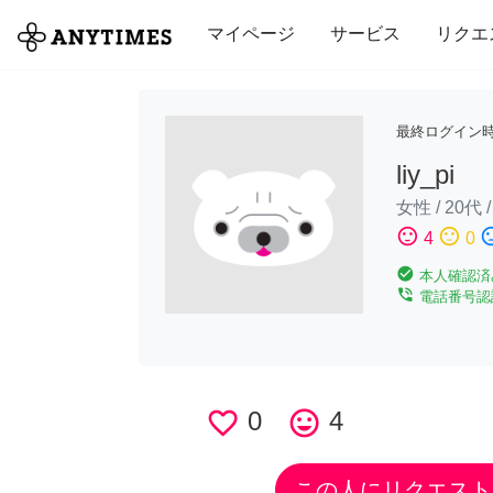
全て
修理・組立
家事
引っ越し
マイページ
サービス
リクエ
最終ログイン
liy_pi
女性
/
20代
sentiment_satisfied
sentiment_neutral
sentiment_di
4
0
check_circle
本人確認済
phone_in_talk
電話番号認
favorite_border
0
tag_faces
4
この人にリクエスト