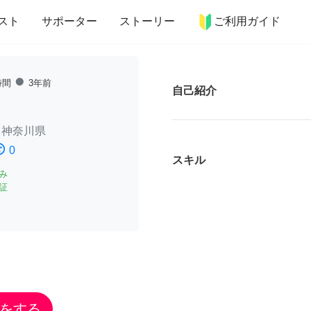
more_horiz
インテリア
趣味・習い事
ペット
料理
スト
サポーター
ストーリー
ご利用ガイド
fiber_manual_record
時間
3年前
自己紹介
/
神奈川県
ssatisfied
0
スキル
み
証
をする