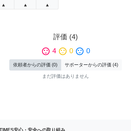
▲
▲
▲
評価
(
4
)
sentiment_satisfied
4
sentiment_neutral
0
sentiment_dissatisfied
0
依頼者からの評価
(
0
)
サポーターからの評価
(
4
)
まだ評価はありません
YTIMES安心・安全への取り組み