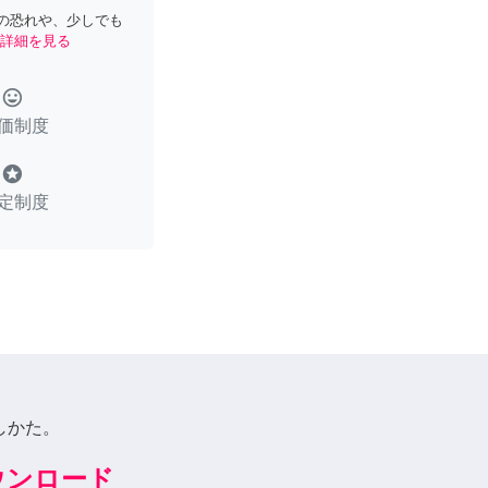
の恐れや、少しでも
詳細を見る
tag_faces
価制度
stars
定制度
しかた。
ダウンロード