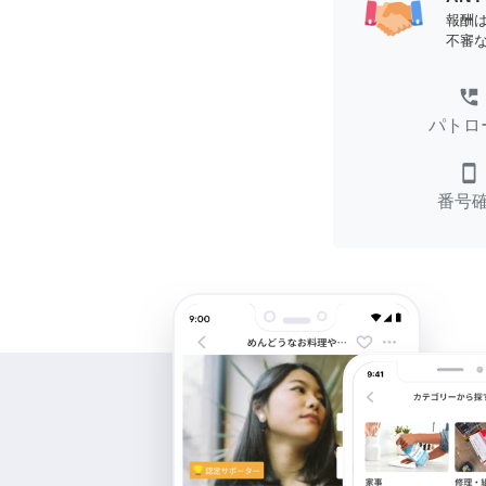
報酬
不審
perm_phone_msg
パトロ
smartphone
番号