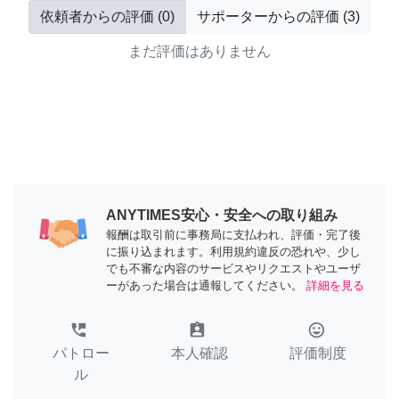
依頼者からの評価
(
0
)
サポーターからの評価
(
3
)
まだ評価はありません
ANYTIMES安心・安全への取り組み
報酬は取引前に事務局に支払われ、評価・完了後
に振り込まれます。利用規約違反の恐れや、少し
でも不審な内容のサービスやリクエストやユーザ
ーがあった場合は通報してください。
詳細を見る
perm_phone_msg
assignment_ind
tag_faces
パトロー
本人確認
評価制度
ル