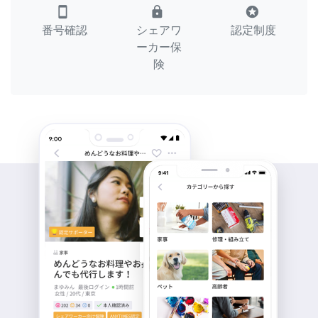
smartphone
lock
stars
番号確認
シェアワ
認定制度
ーカー保
険