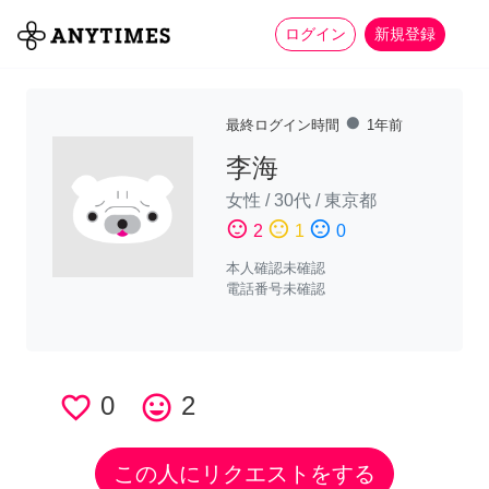
more_horiz
全て
修理・組立
家事
ログイン
新規登録
fiber_manual_record
最終ログイン時間
1年前
李海
女性
/
30代
/
東京都
sentiment_satisfied
sentiment_neutral
sentiment_dissatisfied
2
1
0
本人確認未確認
電話番号未確認
favorite_border
0
tag_faces
2
この人にリクエストをする