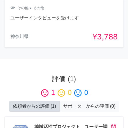
attachment
その他
▸ その他
ユーザーインタビューを受けます
¥3,788
神奈川県
評価
(
1
)
sentiment_satisfied
1
sentiment_neutral
0
sentiment_dissatisfied
0
依頼者からの評価
(
1
)
サポーターからの評価
(
0
)
tag_faces
地域活性プロジェクト ユーザー調