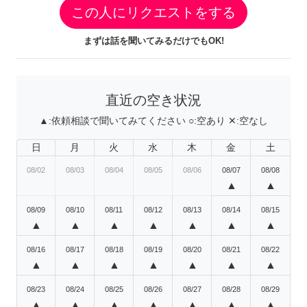
この人にリクエストをする
まずは話を聞いてみるだけでもOK!
直近の空き状況
▲:
依頼相談で聞いてみてください
○:
空あり
✕:
空なし
日
月
火
水
木
金
土
08/02
08/03
08/04
08/05
08/06
08/07
08/08
▲
▲
08/09
08/10
08/11
08/12
08/13
08/14
08/15
▲
▲
▲
▲
▲
▲
▲
08/16
08/17
08/18
08/19
08/20
08/21
08/22
▲
▲
▲
▲
▲
▲
▲
08/23
08/24
08/25
08/26
08/27
08/28
08/29
▲
▲
▲
▲
▲
▲
▲