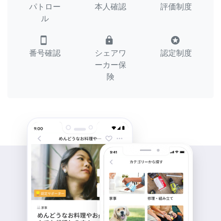
パトロー
本人確認
評価制度
ル
smartphone
lock
stars
番号確認
シェアワ
認定制度
ーカー保
険