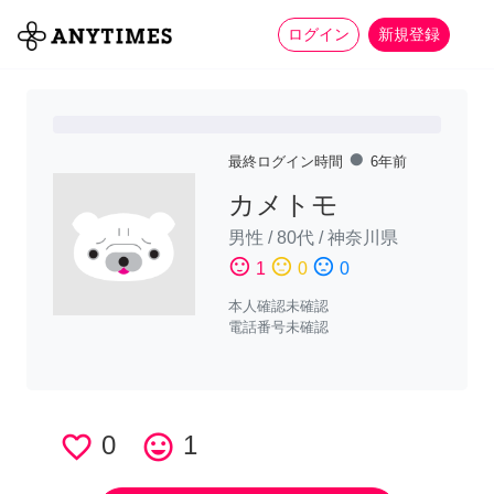
more_horiz
全て
修理・組立
家事
ログイン
新規登録
fiber_manual_record
最終ログイン時間
6年前
カメトモ
男性
/
80代
/
神奈川県
sentiment_satisfied
sentiment_neutral
sentiment_dissatisfied
1
0
0
本人確認未確認
電話番号未確認
favorite_border
0
tag_faces
1