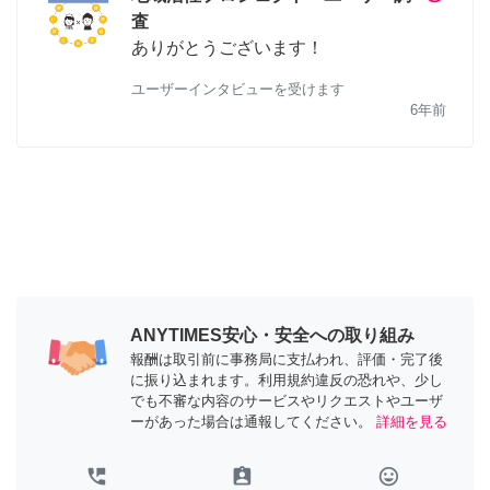
査
ありがとうございます！
ユーザーインタビューを受けます
6年前
ANYTIMES安心・安全への取り組み
報酬は取引前に事務局に支払われ、評価・完了後
に振り込まれます。利用規約違反の恐れや、少し
でも不審な内容のサービスやリクエストやユーザ
ーがあった場合は通報してください。
詳細を見る
perm_phone_msg
assignment_ind
tag_faces