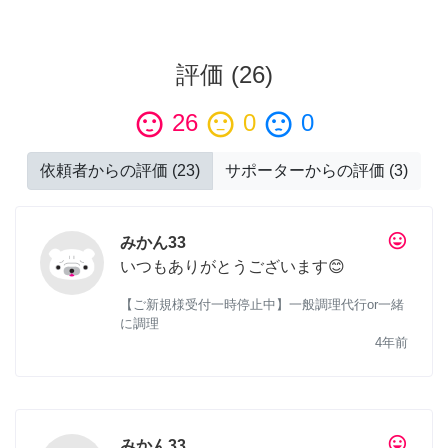
評価
(
26
)
sentiment_satisfied
26
sentiment_neutral
0
sentiment_dissatisfied
0
依頼者からの評価
(
23
)
サポーターからの評価
(
3
)
tag_faces
みかん33
いつもありがとうございます😊
【ご新規様受付一時停止中】一般調理代行or一緒
に調理
4年前
tag_faces
みかん33