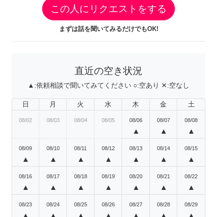
この人にリクエストをする
まずは話を聞いてみるだけでもOK!
直近の空き状況
▲:
依頼相談で聞いてみてください
○:
空あり
✕:
空なし
日
月
火
水
木
金
土
08/02
08/03
08/04
08/05
08/06
08/07
08/08
▲
▲
▲
08/09
08/10
08/11
08/12
08/13
08/14
08/15
▲
▲
▲
▲
▲
▲
▲
08/16
08/17
08/18
08/19
08/20
08/21
08/22
▲
▲
▲
▲
▲
▲
▲
08/23
08/24
08/25
08/26
08/27
08/28
08/29
▲
▲
▲
▲
▲
▲
▲