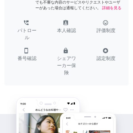
でも不審な内容のサービスやリクエストやユーザ
ーがあった場合は通報してください。
詳細を見る
perm_phone_msg
assignment_ind
tag_faces
パトロー
本人確認
評価制度
ル
smartphone
lock
stars
番号確認
シェアワ
認定制度
ーカー保
険