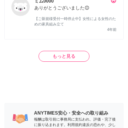
tag_faces
ミム0000
ありがとうございました😊
【ご新規様受付一時停止中】女性による女性のた
めの家具組み立て
4年前
もっと見る
ANYTIMES安心・安全への取り組み
報酬は取引前に事務局に支払われ、評価・完了後
に振り込まれます。利用規約違反の恐れや、少し