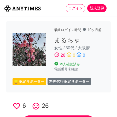
more_horiz
全て
修理・組立
家事
ログイン
新規登録
fiber_manual_record
最終ログイン時間
10ヶ月前
まるちゃ
女性
/
30代
/
大阪府
sentiment_satisfied
sentiment_neutral
sentiment_dissatisfied
26
0
0
check_circle
本人確認済み
電話番号未確認
認定サポーター
料理代行認定サポーター
favorite_border
6
tag_faces
26