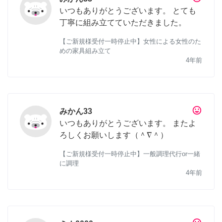
いつもありがとうございます。 とても
丁寧に組み立てていただきました。
【ご新規様受付一時停止中】女性による女性のた
めの家具組み立て
4年前
tag_faces
みかん33
いつもありがとうございます。 またよ
ろしくお願いします（＾∇＾）
【ご新規様受付一時停止中】一般調理代行or一緒
に調理
4年前