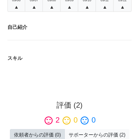
▲
▲
▲
▲
▲
▲
▲
自己紹介
スキル
評価
(
2
)
sentiment_satisfied
2
sentiment_neutral
0
sentiment_dissatisfied
0
依頼者からの評価
(
0
)
サポーターからの評価
(
2
)