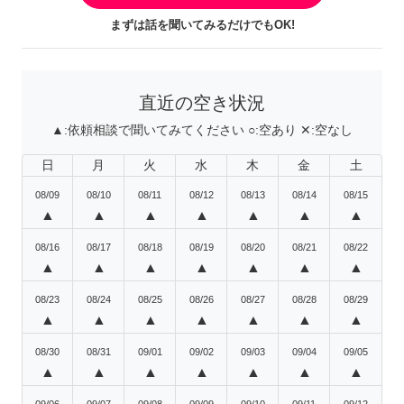
まずは話を聞いてみるだけでもOK!
直近の空き状況
▲:
依頼相談で聞いてみてください
○:
空あり
✕:
空なし
日
月
火
水
木
金
土
08/09
08/10
08/11
08/12
08/13
08/14
08/15
▲
▲
▲
▲
▲
▲
▲
08/16
08/17
08/18
08/19
08/20
08/21
08/22
▲
▲
▲
▲
▲
▲
▲
08/23
08/24
08/25
08/26
08/27
08/28
08/29
▲
▲
▲
▲
▲
▲
▲
08/30
08/31
09/01
09/02
09/03
09/04
09/05
▲
▲
▲
▲
▲
▲
▲
09/06
09/07
09/08
09/09
09/10
09/11
09/12