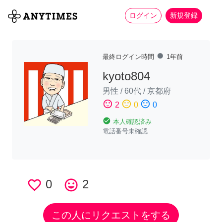
more_horiz
全て
修理・組立
家事
ログイン
新規登録
fiber_manual_record
最終ログイン時間
1年前
kyoto804
男性
/
60代
/
京都府
sentiment_satisfied
sentiment_neutral
sentiment_dissatisfied
2
0
0
check_circle
本人確認済み
電話番号未確認
favorite_border
0
tag_faces
2
この人にリクエストをする