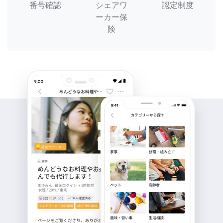
番号確認
シェアワ
認定制度
ーカー保
険