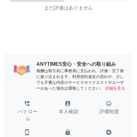
まだ評価はありません
ANYTIMES安心・安全への取り組み
報酬は取引前に事務局に支払われ、評価・完了後
に振り込まれます。利用規約違反の恐れや、少し
でも不審な内容のサービスやリクエストやユーザ
ーがあった場合は通報してください。
詳細を見る
perm_phone_msg
assignment_ind
tag_faces
パトロー
本人確認
評価制度
ル
smartphone
lock
stars