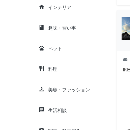
home
インテリア
class
趣味・習い事
pets
ペット
weekend
restaurant
料理
I
checkroom
美容・ファッション
chat
生活相談