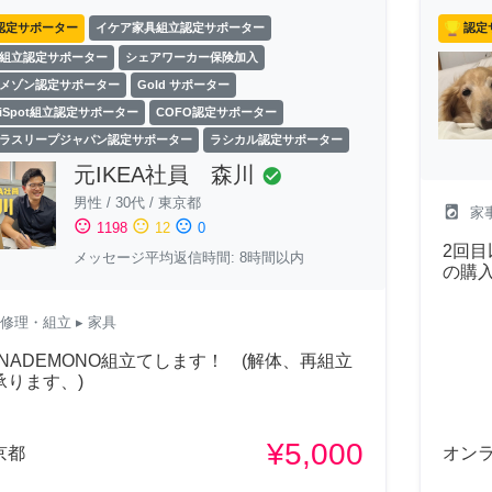
認定サポーター
イケア家具組立認定サポーター
認定
組立認定サポーター
シェアワーカー保険加入
メゾン認定サポーター
Gold サポーター
exiSpot組立認定サポーター
COFO認定サポーター
ラスリープジャパン認定サポーター
ラシカル認定サポーター
元IKEA社員 森川
check_circle
男性
/
30代
/
東京都
local_laundry_service
家
sentiment_satisfied
sentiment_neutral
sentiment_dissatisfied
1198
12
0
2回目
メッセージ平均返信時間: 8時間以内
の購
修理・組立
▸ 家具
ANADEMONO組立てします！ (解体、再組立
承ります、)
¥5,000
京都
オン