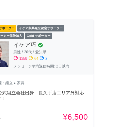
サポーター
イケア家具組立認定サポーター
ワーカー保険加入
Gold サポーター
イケア巧
check_circle
男性
/
20代
/
愛知県
sentiment_satisfied
sentiment_neutral
sentiment_dissatisfied
1359
64
2
メッセージ平均返信時間: 2日以内
理・組立
▸ 家具
A公式組立会社出身 長久手店エリア外対応
す！
¥6,500
県