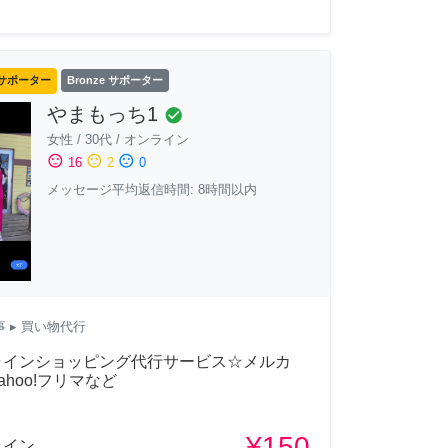
サポーター
Bronze サポーター
やまもっち1
check_circle
女性
/
30代
/
オンライン
sentiment_satisfied
sentiment_neutral
sentiment_dissatisfied
16
2
0
メッセージ平均返信時間: 8時間以内
事
▸ 買い物代行
ラインショッピング代行サービス☆メルカ
ahoo!フリマなど
¥150
ライン