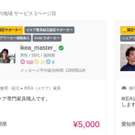
の地域
サービス
1ページ目
認定サポーター
イケア家具組立認定サポーター
認定
アワーカー保険加入
Gold サポーター
シェア
ikea_master_
check_circle
男性
/
50代
/
福岡県
sentiment_satisfied
sentiment_neutral
sentiment_dissatisfied
510
15
0
メッセージ平均返信時間: 12時間以内
weekend
修理・組立
▸ IKEA（イケア）家具
修
ケア専門家具職人です。
IKE
しま
¥5,000
岡県
愛知