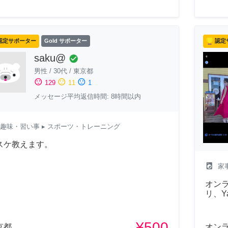
認定サポーター
Gold サポーター
認定
saku@
check_circle
男性
/
30代
/
東京都
sentiment_satisfied
sentiment_neutral
sentiment_dissatisfied
129
11
1
メッセージ平均返信時間: 8時間以内
趣味・習い事
▸ スポーツ・トレーニング
スケ教えます。
local_laundry_service
家
オン
リ、Y
¥500
京都
オン