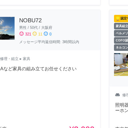
認定
NOBU72
家具組
男性
/
50代
/
大阪府
sentiment_satisfied
sentiment_neutral
sentiment_dissatisfied
ベルメ
321
11
0
COFO
メッセージ平均返信時間: 3時間以内
ネルコ
修理・組立
▸ 家具
KEAなど家具の組み立てお任せください
weekend
修
照明
ーホ