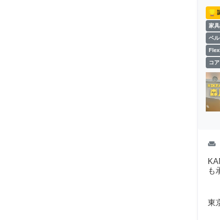
家具
ベル
Fl
コア
weekend
K
も
東