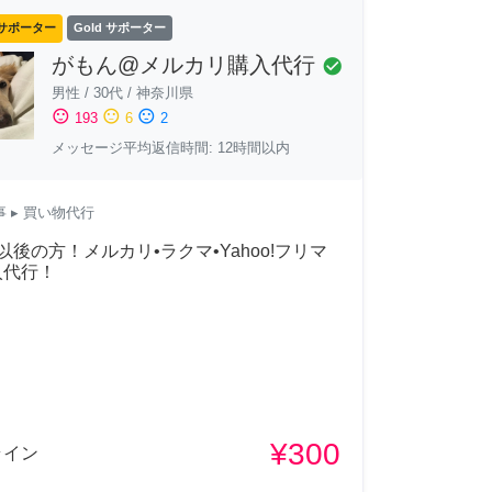
サポーター
Gold サポーター
がもん@メルカリ購入代行
check_circle
男性
/
30代
/
神奈川県
sentiment_satisfied
sentiment_neutral
sentiment_dissatisfied
193
6
2
メッセージ平均返信時間: 12時間以内
事
▸ 買い物代行
以後の方！メルカリ•ラクマ•Yahoo!フリマ
入代行！
¥300
ライン