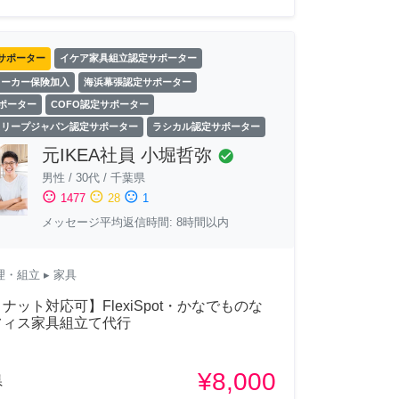
サポーター
イケア家具組立認定サポーター
ワーカー保険加入
海浜幕張認定サポーター
サポーター
COFO認定サポーター
スリープジャパン認定サポーター
ラシカル認定サポーター
元IKEA社員 小堀哲弥
check_circle
男性
/
30代
/
千葉県
sentiment_satisfied
sentiment_neutral
sentiment_dissatisfied
1477
28
1
メッセージ平均返信時間: 8時間以内
理・組立
▸ 家具
ナット対応可】FlexiSpot・かなでものな
フィス家具組立て代行
¥8,000
県