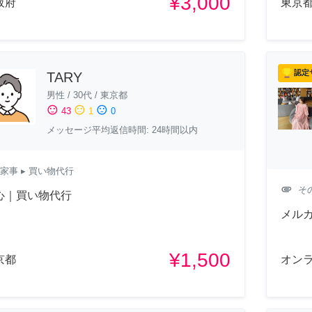
¥3,000
阪府
東京
認定
TARY
男性
/
30代
/
東京都
sentiment_satisfied
sentiment_neutral
sentiment_dissatisfied
43
1
0
メッセージ平均返信時間: 24時間以内
家事
▸ 買い物代行
attachment
そ
心｜買い物代行
メルカ
¥1,500
京都
オン