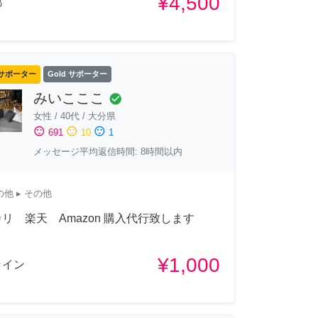
¥4,500
都
サポーター
Gold サポーター
みいこここ
check_circle
女性
/
40代
/
大分県
sentiment_satisfied
sentiment_neutral
sentiment_dissatisfied
691
10
1
メッセージ平均返信時間: 8時間以内
の他
▸ その他
リ 楽天 Amazon 購入代行致します
¥1,000
ライン