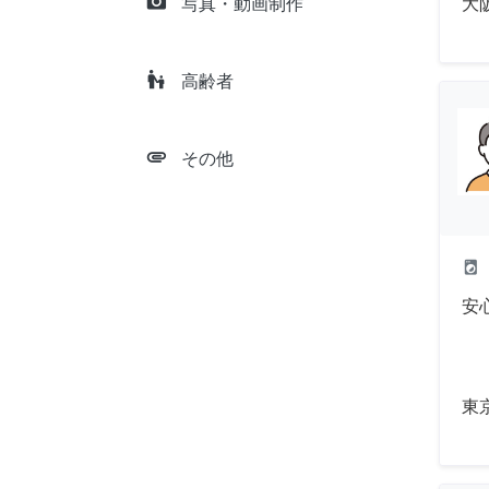
camera_alt
大
写真・動画制作
escalator_warning
高齢者
attachment
その他
local_laundry_service
安
東