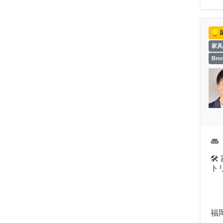
家具
Br
weekend

ト
福