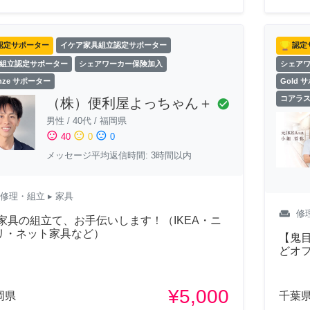
認定サポーター
イケア家具組立認定サポーター
認定
組立認定サポーター
シェアワーカー保険加入
シェア
onze サポーター
Gold 
コアラ
（株）便利屋よっちゃん＋
check_circle
男性
/
40代
/
福岡県
sentiment_satisfied
sentiment_neutral
sentiment_dissatisfied
40
0
0
メッセージ平均返信時間: 3時間以内
修理・組立
▸ 家具
weekend
修
 家具の組立て、お手伝いします！（IKEA・ニ
リ・ネット家具など）
【鬼目
どオ
¥5,000
岡県
千葉