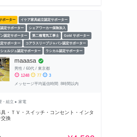
サポーター
イケア家具組立認定サポーター
立認定サポーター
シェアワーカー保険加入
ゾン認定サポーター
第二種電気工事士
Gold サポーター
認定サポーター
コアラスリープジャパン認定サポーター
ンシェルジュ認定サポーター
ラシカル認定サポーター
maaasa
check_circle
男性
/
60代
/
東京都
sentiment_satisfied
sentiment_neutral
sentiment_dissatisfied
1248
77
3
メッセージ平均返信時間: 8時間以内
理・組立
▸ 家電
器具・ＴＶ・スイッチ・コンセント・インタ
ン交換