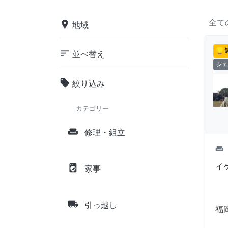
全て
place
地域
sort
並べ替え
シェ
local_offer
絞り込み
カテゴリー
weekend
修理・組立
weekend
イ
local_laundry_service
家事
local_shipping
引っ越し
福