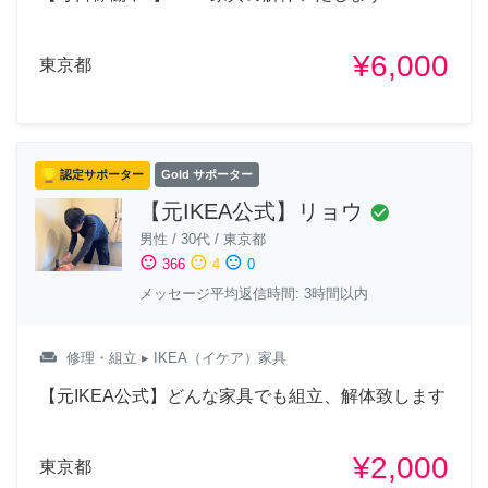
¥6,000
東京都
認定サポーター
Gold サポーター
【元IKEA公式】リョウ
check_circle
男性
/
30代
/
東京都
sentiment_satisfied
sentiment_neutral
sentiment_dissatisfied
366
4
0
メッセージ平均返信時間: 3時間以内
weekend
修理・組立
▸ IKEA（イケア）家具
【元IKEA公式】どんな家具でも組立、解体致します
¥2,000
東京都