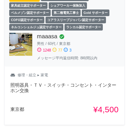
家具組立認定サポーター
シェアワーカー保険加入
ベルメゾン認定サポーター
第二種電気工事士
Gold サポーター
COFO認定サポーター
コアラスリープジャパン認定サポーター
ネルコンシェルジュ認定サポーター
ラシカル認定サポーター
maaasa
check_circle
男性
/
60代
/
東京都
sentiment_satisfied
sentiment_neutral
sentiment_dissatisfied
1248
77
3
メッセージ平均返信時間: 8時間以内
weekend
修理・組立
▸ 家電
照明器具・ＴＶ・スイッチ・コンセント・インター
ホン交換
¥4,500
東京都