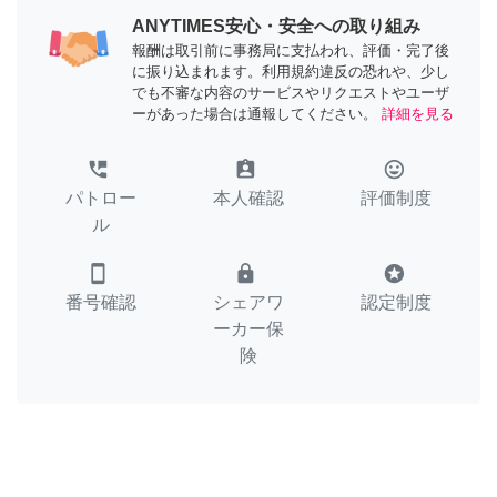
ANYTIMES安心・安全への取り組み
報酬は取引前に事務局に支払われ、評価・完了後
に振り込まれます。利用規約違反の恐れや、少し
でも不審な内容のサービスやリクエストやユーザ
ーがあった場合は通報してください。
詳細を見る
perm_phone_msg
assignment_ind
tag_faces
パトロー
本人確認
評価制度
ル
smartphone
lock
stars
番号確認
シェアワ
認定制度
ーカー保
険