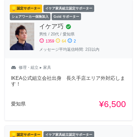
認定サポーター
イケア家具組立認定サポーター
シェアワーカー保険加入
Gold サポーター
イケア巧
check_circle
男性
/
20代
/
愛知県
sentiment_satisfied
sentiment_neutral
sentiment_dissatisfied
1359
64
2
メッセージ平均返信時間: 2日以内
weekend
修理・組立
▸ 家具
IKEA公式組立会社出身 長久手店エリア外対応しま
す！
¥6,500
愛知県
認定サポーター
イケア家具組立認定サポーター