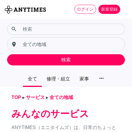
ログイン
新規登録
search
place
検索
more_horiz
全て
修理・組立
家事
TOP
▸
サービス
▸
全ての地域
みんなのサービス
ANYTIMES（エニタイムズ）は、日常のちょっと