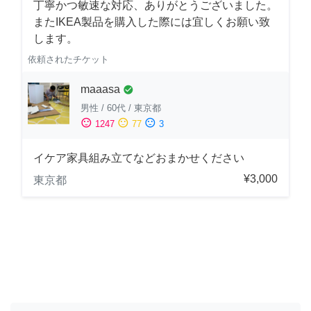
丁寧かつ敏速な対応、ありがとうございました。
またIKEA製品を購入した際には宜しくお願い致
します。
依頼されたチケット
maaasa
check_circle
男性
/
60代
/
東京都
sentiment_satisfied
sentiment_neutral
sentiment_dissatisfied
1247
77
3
イケア家具組み立てなどおまかせください
¥3,000
東京都