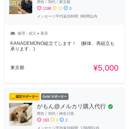
男性
/
30代
/
東京都
sentiment_satisfied
sentiment_neutral
sentiment_dissatisfied
1198
12
0
メッセージ平均返信時間: 8時間以内
weekend
修理・組立
▸ 家具
KANADEMONO組立てします！ (解体、再組立も
承ります、)
¥5,000
東京都
認定サポーター
Gold サポーター
がもん@メルカリ購入代行
check_circle
男性
/
30代
/
神奈川県
sentiment_satisfied
sentiment_neutral
sentiment_dissatisfied
193
6
2
メッセージ平均返信時間: 12時間以内