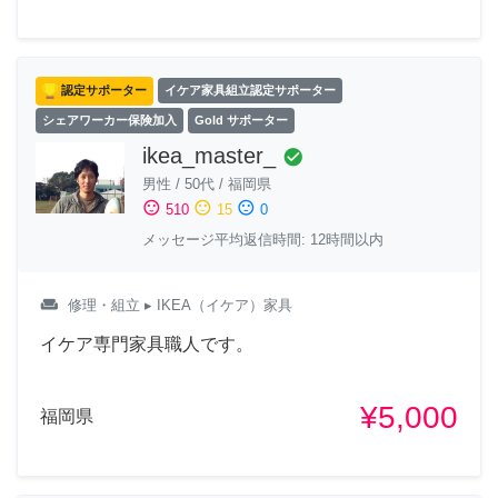
認定サポーター
イケア家具組立認定サポーター
シェアワーカー保険加入
Gold サポーター
ikea_master_
check_circle
男性
/
50代
/
福岡県
sentiment_satisfied
sentiment_neutral
sentiment_dissatisfied
510
15
0
メッセージ平均返信時間: 12時間以内
weekend
修理・組立
▸ IKEA（イケア）家具
イケア専門家具職人です。
¥5,000
福岡県