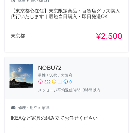
local_laundry_service
家事
▸ 買い物代行
【東京都心在住】東京限定商品・百貨店グッズ購入
代行いたします｜最短当日購入・即日発送OK
¥2,500
東京都
NOBU72
男性
/
50代
/
大阪府
sentiment_satisfied
sentiment_neutral
sentiment_dissatisfied
322
11
0
メッセージ平均返信時間: 3時間以内
weekend
修理・組立
▸ 家具
IKEAなど家具の組み立てお任せください