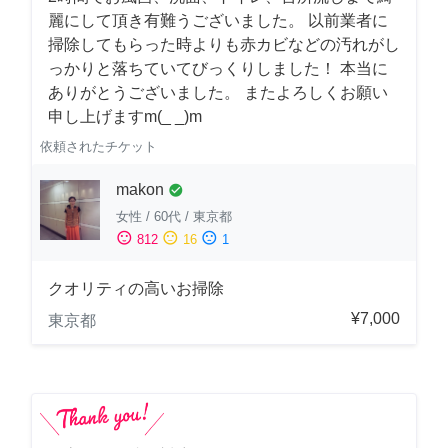
麗にして頂き有難うございました。 以前業者に
掃除してもらった時よりも赤カビなどの汚れがし
っかりと落ちていてびっくりしました！ 本当に
ありがとうございました。 またよろしくお願い
申し上げますm(_ _)m
依頼されたチケット
makon
check_circle
女性
/
60代
/
東京都
sentiment_satisfied
sentiment_neutral
sentiment_dissatisfied
812
16
1
クオリティの高いお掃除
¥7,000
東京都