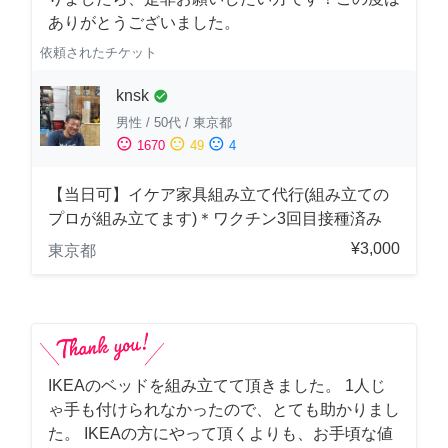
ありがとうございました。
依頼されたチケット
knsk
check_circle
男性
/
50代
/
東京都
sentiment_satisfied
sentiment_neutral
sentiment_dissatisfied
1670
49
4
【当日可】イケア家具組み立て代行(組み立ての
プロが組み立てます)＊ワクチン3回目接種済み
¥3,000
東京都
IKEAのベッドを組み立てて頂きました。 1人じ
ゃ手も付けられなかったので、とても助かりまし
た。 IKEAの方にやって頂くよりも、お手頃な値