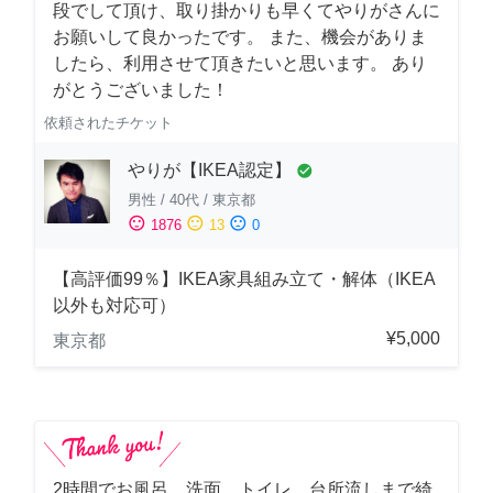
段でして頂け、取り掛かりも早くてやりがさんに
お願いして良かったです。 また、機会がありま
したら、利用させて頂きたいと思います。 あり
がとうございました！
依頼されたチケット
やりが【IKEA認定】
check_circle
男性
/
40代
/
東京都
sentiment_satisfied
sentiment_neutral
sentiment_dissatisfied
1876
13
0
【高評価99％】IKEA家具組み立て・解体（IKEA
以外も対応可）
¥5,000
東京都
2時間でお風呂、洗面、トイレ、台所流しまで綺