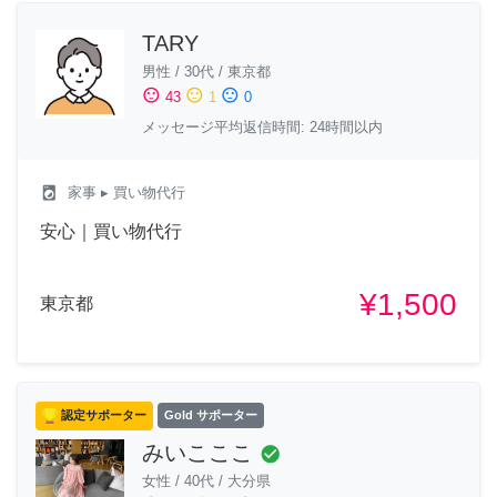
TARY
男性
/
30代
/
東京都
sentiment_satisfied
sentiment_neutral
sentiment_dissatisfied
43
1
0
メッセージ平均返信時間: 24時間以内
local_laundry_service
家事
▸ 買い物代行
安心｜買い物代行
¥1,500
東京都
認定サポーター
Gold サポーター
みいこここ
check_circle
女性
/
40代
/
大分県