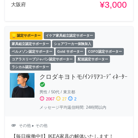
¥3,000
大阪府
認定サポーター
イケア家具組立認定サポーター
家具組立認定サポーター
シェアワーカー保険加入
ベルメゾン認定サポーター
Gold サポーター
COFO認定サポーター
コアラスリープジャパン認定サポーター
配送認定サポーター
ラシカル認定サポーター
クロダキヨトモ/ｲﾝﾃﾘｱｺｰﾃﾞｨﾈｰﾀｰ
check_circle
男性
/
50代
/
東京都
sentiment_satisfied
sentiment_neutral
sentiment_dissatisfied
2067
27
2
メッセージ平均返信時間: 24時間以内
attachment
その他
▸ その他
【毎日稼働中‼︎】IKEA家具の解体いたします！