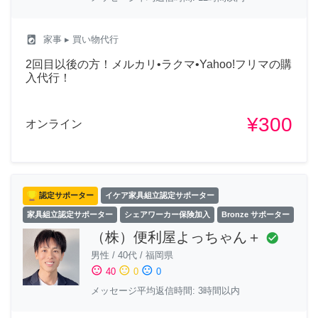
local_laundry_service
家事
▸ 買い物代行
2回目以後の方！メルカリ•ラクマ•Yahoo!フリマの購
入代行！
¥300
オンライン
認定サポーター
イケア家具組立認定サポーター
家具組立認定サポーター
シェアワーカー保険加入
Bronze サポーター
（株）便利屋よっちゃん＋
check_circle
男性
/
40代
/
福岡県
sentiment_satisfied
sentiment_neutral
sentiment_dissatisfied
40
0
0
メッセージ平均返信時間: 3時間以内