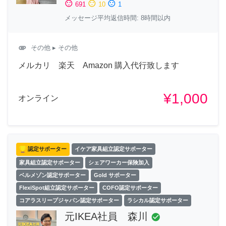
sentiment_satisfied
sentiment_neutral
sentiment_dissatisfied
691
10
1
メッセージ平均返信時間: 8時間以内
attachment
その他
▸ その他
メルカリ 楽天 Amazon 購入代行致します
¥1,000
オンライン
認定サポーター
イケア家具組立認定サポーター
家具組立認定サポーター
シェアワーカー保険加入
ベルメゾン認定サポーター
Gold サポーター
FlexiSpot組立認定サポーター
COFO認定サポーター
コアラスリープジャパン認定サポーター
ラシカル認定サポーター
元IKEA社員 森川
check_circle