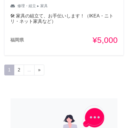
weekend
修理・組立
▸ 家具
🛠 家具の組立て、お手伝いします！（IKEA・ニト
リ・ネット家具など）
¥5,000
福岡県
1
2
...
»