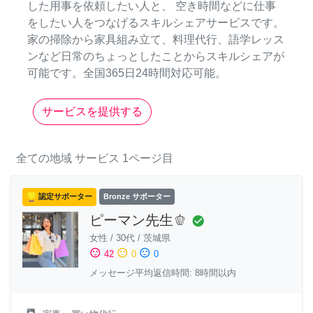
した用事を依頼したい人と、 空き時間などに仕事
をしたい人をつなげるスキルシェアサービスです。
家の掃除から家具組み立て、料理代行、語学レッス
ンなど日常のちょっとしたことからスキルシェアが
可能です。全国365日24時間対応可能。
サービスを提供する
全ての地域
サービス
1ページ目
認定サポーター
Bronze サポーター
ピーマン先生🫑
check_circle
女性
/
30代
/
茨城県
sentiment_satisfied
sentiment_neutral
sentiment_dissatisfied
42
0
0
メッセージ平均返信時間: 8時間以内