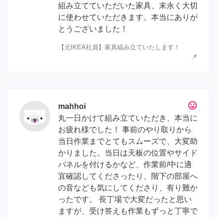
組み立てていただいた家具、末永く大切
に使わせていただきます。本当にありが
とうございました！
【元IKEA社員】家具組み立ていたします！
📌
tag_faces
mahhoi
丸一日かけて組み立ていただき、本当に
お疲れ様でした！ 事前のやり取りから
当日作業までとてもスムーズで、大変助
かりました。当日は天板の位置やサイド
パネルを付けるかなど、作業前/中に適
宜確認してくださったり、階下の部屋へ
の音なども気にしてくださり、有り難か
ったです。 長丁場で大変だったと思い
ますが、受け答えも作業もずっと丁寧で