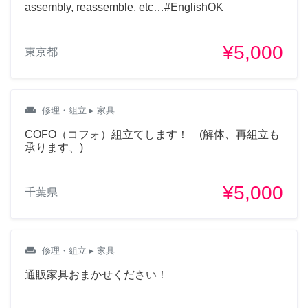
assembly, reassemble, etc…#EnglishOK
¥5,000
東京都
weekend
修理・組立
▸ 家具
COFO（コフォ）組立てします！ (解体、再組立も
承ります、)
¥5,000
千葉県
weekend
修理・組立
▸ 家具
通販家具おまかせください！