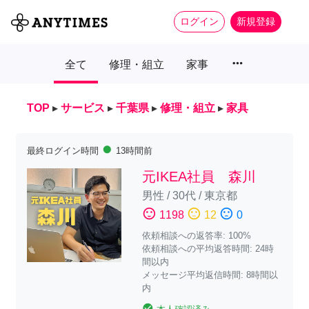
ログイン
新規登録
more_horiz
全て
修理・組立
家事
TOP
▸
サービス
▸
千葉県
▸
修理・組立
▸
家具
fiber_manual_record
最終ログイン時間
13時間前
元IKEA社員 森川
男性
/
30代
/
東京都
sentiment_satisfied
sentiment_neutral
sentiment_dissatisfied
1198
12
0
依頼相談への返答率: 100%
依頼相談への平均返答時間: 24時
間以内
メッセージ平均返信時間: 8時間以
内
check_circle