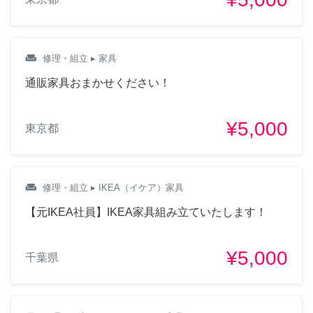
weekend
修理・組立
▸ 家具
通販家具おまかせください！
¥5,000
東京都
weekend
修理・組立
▸ IKEA（イケア）家具
【元IKEA社員】IKEA家具組み立ていたします！
¥5,000
千葉県