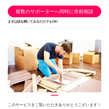
複数のサポーターへ同時に依頼相談
まずは話を聞いてみるだけでもOK!
arrow_back_ios
arrow_forward_ios
Previous
Next
このサービスをご覧いただきありがとうございます！