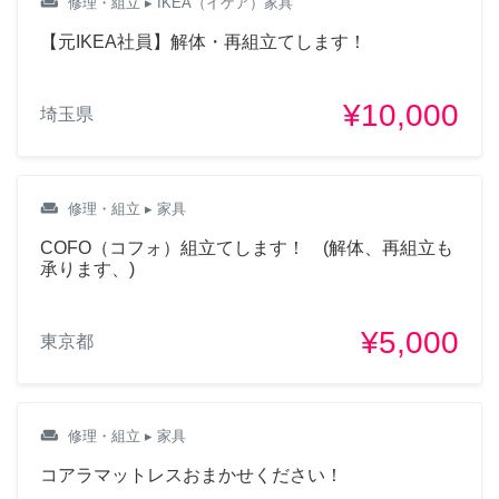
weekend
修理・組立
▸ IKEA（イケア）家具
【元IKEA社員】解体・再組立てします！
¥10,000
埼玉県
weekend
修理・組立
▸ 家具
COFO（コフォ）組立てします！ (解体、再組立も
承ります、)
¥5,000
東京都
weekend
修理・組立
▸ 家具
コアラマットレスおまかせください！