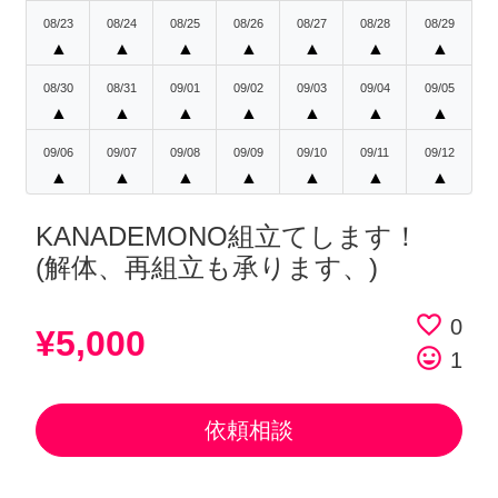
08/23
08/24
08/25
08/26
08/27
08/28
08/29
▲
▲
▲
▲
▲
▲
▲
08/30
08/31
09/01
09/02
09/03
09/04
09/05
▲
▲
▲
▲
▲
▲
▲
09/06
09/07
09/08
09/09
09/10
09/11
09/12
▲
▲
▲
▲
▲
▲
▲
KANADEMONO組立てします！
(解体、再組立も承ります、)
favorite_border
0
¥5,000
tag_faces
1
依頼相談