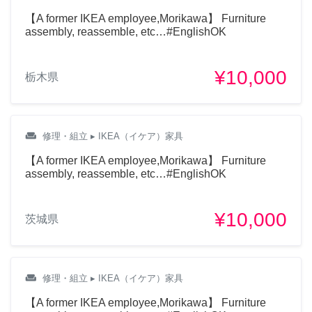
【A former IKEA employee,Morikawa】 Furniture
assembly, reassemble, etc…#EnglishOK
¥10,000
栃木県
weekend
修理・組立
▸ IKEA（イケア）家具
【A former IKEA employee,Morikawa】 Furniture
assembly, reassemble, etc…#EnglishOK
¥10,000
茨城県
weekend
修理・組立
▸ IKEA（イケア）家具
【A former IKEA employee,Morikawa】 Furniture