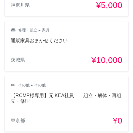
¥5,000
神奈川県
weekend
修理・組立
▸ 家具
通販家具おまかせください！
¥10,000
茨城県
attachment
その他
▸ その他
【RCMP様専用】元IKEA社員 組立・解体・再組
立・修理！
¥0
東京都