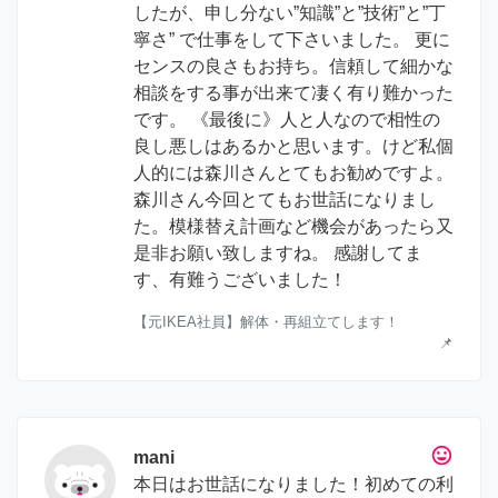
したが、申し分ない”知識”と”技術”と”丁
寧さ” で仕事をして下さいました。 更に
センスの良さもお持ち。信頼して細かな
相談をする事が出来て凄く有り難かった
です。 《最後に》人と人なので相性の
良し悪しはあるかと思います。けど私個
人的には森川さんとてもお勧めですよ。
森川さん今回とてもお世話になりまし
た。模様替え計画など機会があったら又
是非お願い致しますね。 感謝してま
す、有難うございました！
【元IKEA社員】解体・再組立てします！
📌
tag_faces
mani
本日はお世話になりました！初めての利