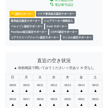
本人確認済み
phone_in_talk
電話番号認証
認定サポーター
イケア家具組立認定サポーター
家具組立認定サポーター
シェアワーカー保険加入
ベルメゾン認定サポーター
Gold サポーター
FlexiSpot組立認定サポーター
COFO認定サポーター
コアラスリープジャパン認定サポーター
ラシカル認定サポーター
直近の空き状況
▲:
依頼相談で聞いてみてください
○:
空あり
✕:
空なし
日
月
火
水
木
金
土
08/09
08/10
08/11
08/12
08/13
08/14
08/15
▲
▲
▲
▲
▲
▲
▲
08/16
08/17
08/18
08/19
08/20
08/21
08/22
▲
▲
▲
▲
▲
▲
▲