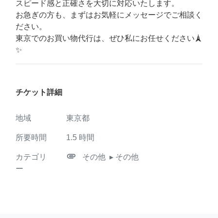
スピード感と正確さを大切に対応いたします。
お急ぎの方も、まずはお気軽にメッセージでご相談く
ださい。
東京でのお買い物代行は、ぜひ私にお任せください🗼
✨
チケット詳細
地域
東京都
所要時間
1.5
時間
attachment
カテゴリ
その他
▸ その他
ー