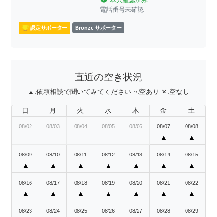
本人確認済み
電話番号未確認
認定サポーター
Bronze サポーター
直近の空き状況
▲:
依頼相談で聞いてみてください
○:
空あり
✕:
空なし
日
月
火
水
木
金
土
08/02
08/03
08/04
08/05
08/06
08/07
08/08
▲
▲
08/09
08/10
08/11
08/12
08/13
08/14
08/15
▲
▲
▲
▲
▲
▲
▲
08/16
08/17
08/18
08/19
08/20
08/21
08/22
▲
▲
▲
▲
▲
▲
▲
08/23
08/24
08/25
08/26
08/27
08/28
08/29