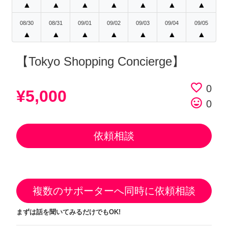
▲
▲
▲
▲
▲
▲
▲
08/30
08/31
09/01
09/02
09/03
09/04
09/05
▲
▲
▲
▲
▲
▲
▲
【Tokyo Shopping Concierge】
favorite_border
0
¥5,000
tag_faces
0
依頼相談
複数のサポーターへ同時に依頼相談
まずは話を聞いてみるだけでもOK!