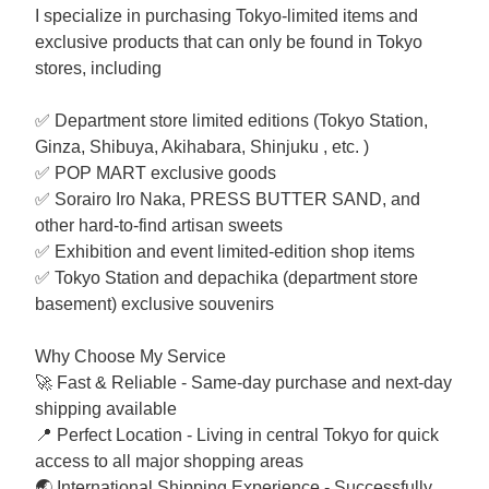
I specialize in purchasing Tokyo-limited items and
exclusive products that can only be found in Tokyo
stores, including
✅ Department store limited editions (Tokyo Station,
Ginza, Shibuya, Akihabara, Shinjuku , etc. )
✅ POP MART exclusive goods
✅ Sorairo Iro Naka, PRESS BUTTER SAND, and
other hard-to-find artisan sweets
✅ Exhibition and event limited-edition shop items
✅ Tokyo Station and depachika (department store
basement) exclusive souvenirs
Why Choose My Service
🚀 Fast & Reliable - Same-day purchase and next-day
shipping available
📍 Perfect Location - Living in central Tokyo for quick
access to all major shopping areas
🌏 International Shipping Experience - Successfully