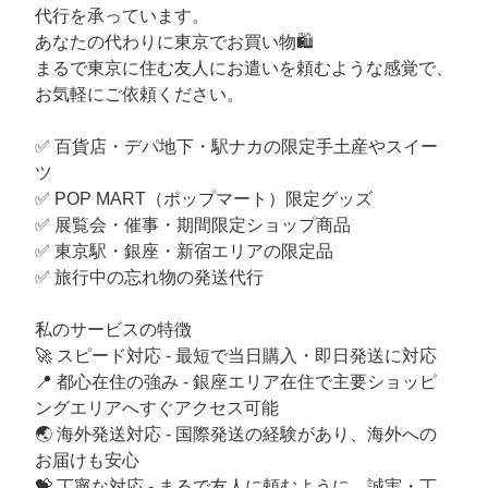
代行を承っています。
あなたの代わりに東京でお買い物🛍️
まるで東京に住む友人にお遣いを頼むような感覚で、
お気軽にご依頼ください。
✅ 百貨店・デパ地下・駅ナカの限定手土産やスイー
ツ
✅ POP MART（ポップマート）限定グッズ
✅ 展覧会・催事・期間限定ショップ商品
✅ 東京駅・銀座・新宿エリアの限定品
✅ 旅行中の忘れ物の発送代行
私のサービスの特徴
🚀 スピード対応 - 最短で当日購入・即日発送に対応
📍 都心在住の強み - 銀座エリア在住で主要ショッピ
ングエリアへすぐアクセス可能
🌏 海外発送対応 - 国際発送の経験があり、海外への
お届けも安心
💝 丁寧な対応 - まるで友人に頼むように、誠実・丁