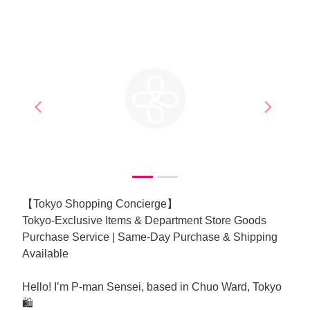
arrow_back_ios
arrow_forward_ios
Previous
Next
【Tokyo Shopping Concierge】
Tokyo-Exclusive Items & Department Store Goods
Purchase Service | Same-Day Purchase & Shipping
Available
Hello! I’m P-man Sensei, based in Chuo Ward, Tokyo
🛍️