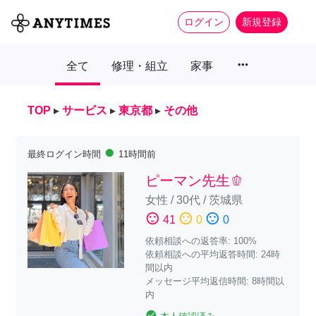
ログイン
新規登録
more_horiz
全て
修理・組立
家事
TOP
▸
サービス
▸
東京都
▸
その他
fiber_manual_record
最終ログイン時間
11時間前
ピーマン先生🫑
女性
/
30代
/
茨城県
sentiment_satisfied
sentiment_neutral
sentiment_dissatisfied
41
0
0
依頼相談への返答率: 100%
依頼相談への平均返答時間: 24時
間以内
メッセージ平均返信時間: 8時間以
内
check_circle