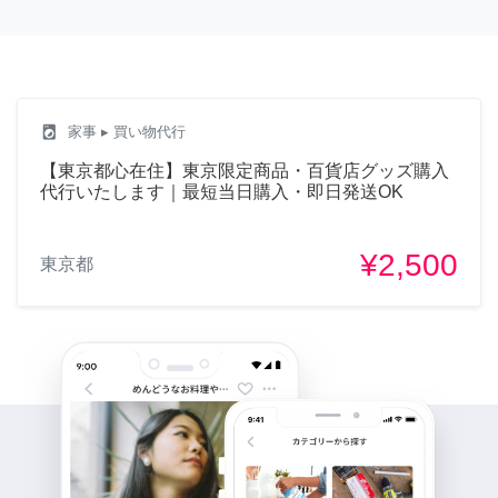
local_laundry_service
家事
▸ 買い物代行
【東京都心在住】東京限定商品・百貨店グッズ購入
代行いたします｜最短当日購入・即日発送OK
¥2,500
東京都