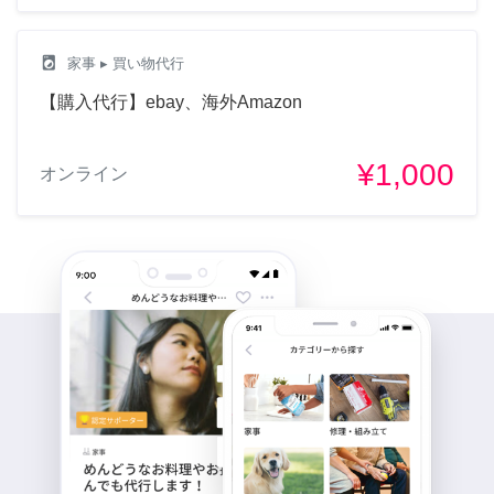
local_laundry_service
家事
▸ 買い物代行
【購入代行】ebay、海外Amazon
¥1,000
オンライン