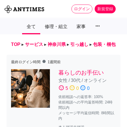
ログイン
新規登録
more_horiz
全て
修理・組立
家事
TOP
▸
サービス
▸
神奈川県
▸
引っ越し
▸
包装・梱包
fiber_manual_record
最終ログイン時間
1週間前
暮らしのお手伝い
女性
/
30代
/
オンライン
sentiment_satisfied
sentiment_neutral
sentiment_dissatisfied
5
0
0
依頼相談への返答率: 100%
依頼相談への平均返答時間: 24時
間以内
メッセージ平均返信時間: 8時間以
内