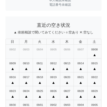
本人確認未確認
電話番号未確認
直近の空き状況
▲:
依頼相談で聞いてみてください
○:
空あり
✕:
空なし
日
月
火
水
木
金
土
08/02
08/03
08/04
08/05
08/06
08/07
08/08
▲
08/09
08/10
08/11
08/12
08/13
08/14
08/15
▲
▲
▲
▲
▲
▲
▲
08/16
08/17
08/18
08/19
08/20
08/21
08/22
▲
▲
▲
▲
▲
▲
▲
08/23
08/24
08/25
08/26
08/27
08/28
08/29
▲
▲
▲
▲
▲
▲
▲
08/30
08/31
09/01
09/02
09/03
09/04
09/05