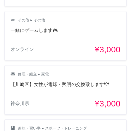
attachment
その他
▸ その他
一緒にゲームします🎮
¥3,000
オンライン
weekend
修理・組立
▸ 家電
【川崎区】女性が電球・照明の交換致します💡
¥3,000
神奈川県
class
趣味・習い事
▸ スポーツ・トレーニング