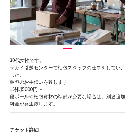
arrow_back_ios
arrow_forward_ios
Previous
Next
30代女性です。
サカイ引越センターで梱包スタッフの仕事をしていま
した。
梱包のお手伝いを致します。
1時間5000円〜
段ボールや梱包資材の準備が必要な場合は、別途追加
料金が発生致します。
チケット詳細