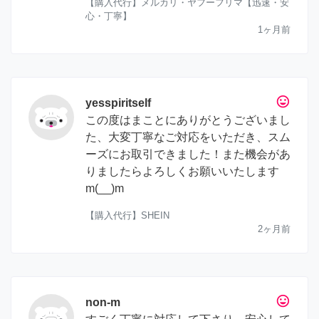
【購入代行】メルカリ・ヤフーフリマ【迅速・安
心・丁寧】
1ヶ月前
tag_faces
yesspiritself
この度はまことにありがとうございまし
た、大変丁寧なご対応をいただき、スム
ーズにお取引できました！また機会があ
りましたらよろしくお願いいたします
m(__)m
【購入代行】SHEIN
2ヶ月前
tag_faces
non-m