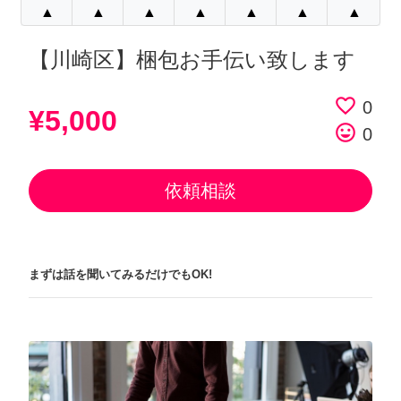
▲
▲
▲
▲
▲
▲
▲
【川崎区】梱包お手伝い致します
favorite_border
0
¥5,000
tag_faces
0
依頼相談
まずは話を聞いてみるだけでもOK!