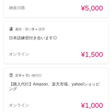
¥5,000
神奈川県
class
趣味・習い事
▸ 語学
日本語練習付き合います◎
¥1,500
オンライン
local_laundry_service
家事
▸ 買い物代行
【購入代行】Amazon、楽天市場、yahoo!ショッピ
ング
¥1,000
オンライン