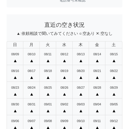
電話番号未確認
直近の空き状況
▲:
依頼相談で聞いてみてください
○:
空あり
✕:
空なし
日
月
火
水
木
金
土
08/09
08/10
08/11
08/12
08/13
08/14
08/15
▲
▲
▲
▲
▲
▲
▲
08/16
08/17
08/18
08/19
08/20
08/21
08/22
▲
▲
▲
▲
▲
▲
▲
08/23
08/24
08/25
08/26
08/27
08/28
08/29
▲
▲
▲
▲
▲
▲
▲
08/30
08/31
09/01
09/02
09/03
09/04
09/05
▲
▲
▲
▲
▲
▲
▲
09/06
09/07
09/08
09/09
09/10
09/11
09/12
▲
▲
▲
▲
▲
▲
▲