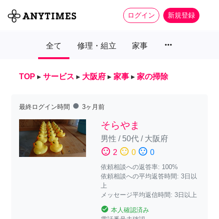
ログイン
新規登録
more_horiz
全て
修理・組立
家事
TOP
▸
サービス
▸
大阪府
▸
家事
▸
家の掃除
fiber_manual_record
最終ログイン時間
3ヶ月前
そらやま
男性
/
50代
/
大阪府
sentiment_satisfied
sentiment_neutral
sentiment_dissatisfied
2
0
0
依頼相談への返答率: 100%
依頼相談への平均返答時間: 3日以
上
メッセージ平均返信時間: 3日以上
check_circle
本人確認済み