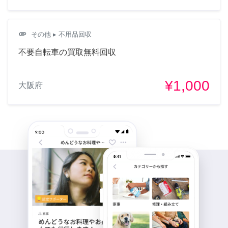
attachment
その他
▸ 不用品回収
不要自転車の買取無料回収
¥1,000
大阪府