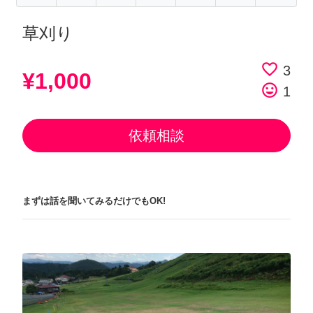
草刈り
favorite_border
3
¥1,000
tag_faces
1
依頼相談
まずは話を聞いてみるだけでもOK!