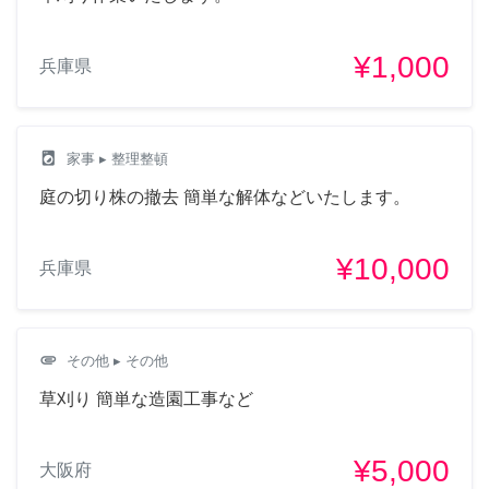
¥1,000
兵庫県
local_laundry_service
家事
▸ 整理整頓
庭の切り株の撤去 簡単な解体などいたします。
¥10,000
兵庫県
attachment
その他
▸ その他
草刈り 簡単な造園工事など
¥5,000
大阪府