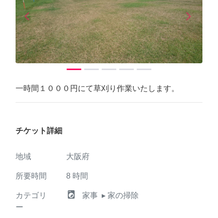
arrow_back_ios
arrow_forward_ios
Previous
Next
一時間１０００円にて草刈り作業いたします。
チケット詳細
地域
大阪府
所要時間
8
時間
local_laundry_service
カテゴリ
家事
▸ 家の掃除
ー