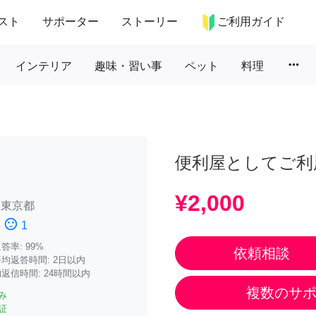
スト
サポーター
ストーリー
ご利用ガイド
more_horiz
インテリア
趣味・習い事
ペット
料理
便利屋としてご利
¥2,000
/
東京都
sentiment_dissatisfied
5
1
率: 99%
依頼相談
均返答時間: 2日以内
返信時間: 24時間以内
複数のサ
み
証