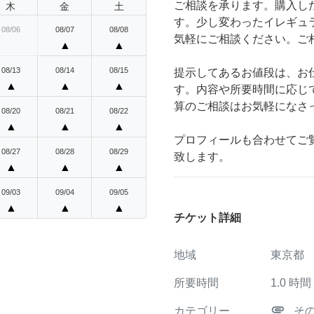
ご相談を承ります。購入し
木
金
土
す。少し変わったイレギュ
08/06
08/07
08/08
気軽にご相談ください。ご
▲
▲
08/13
08/14
08/15
提示してあるお値段は、お
▲
▲
▲
す。内容や所要時間に応じ
算のご相談はお気軽になさ
08/20
08/21
08/22
▲
▲
▲
プロフィールも合わせてご
08/27
08/28
08/29
致します。
▲
▲
▲
09/03
09/04
09/05
▲
▲
▲
チケット詳細
地域
東京都
所要時間
1.0
時間
attachment
カテゴリー
そ