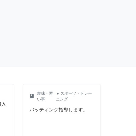
趣味・習
▸ スポーツ・トレー
class
い事
ニング
搬入
バッティング指導します。