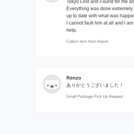
Tokyo Lost and Found for me and
Everything was done extremely 
up to date with what was happen
I cannot fault him at all and I am
help.
Collect item from Airport
Renzo
ありがとうございました！
Small Package Pick Up Request