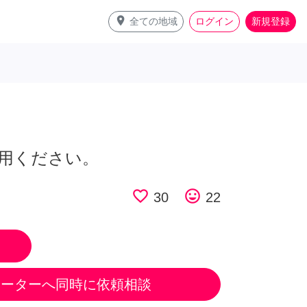
place
全ての地域
ログイン
新規登録
用ください。
favorite_border
tag_faces
30
22
ポーターへ同時に依頼相談