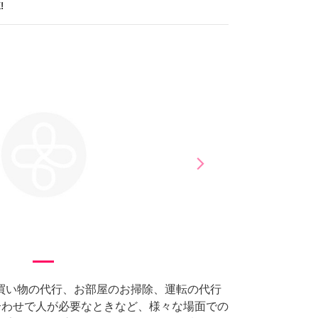
!
arrow_forward_ios
Next
買い物の代行、お部屋のお掃除、運転の代行
合わせで人が必要なときなど、様々な場面での