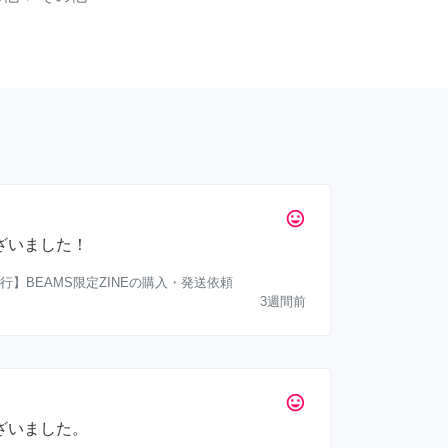
tag_faces
ざいました！
行】BEAMS限定ZINEの購入・発送依頼
3週間前
tag_faces
ざいました。