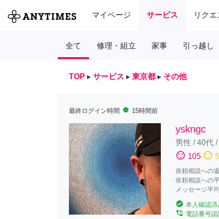
マイページ
サービス
リクエ
全て
修理・組立
家事
引っ越し
TOP
▸
サービス
▸
東京都
▸
その他
fiber_manual_record
最終ログイン時間
15時間前
yskngc
男性
/
40代
sentiment_satisfied
sentiment_neutral
105
依頼相談への返答
依頼相談への平
メッセージ平均
check_circle
本人確認済
phone_in_talk
電話番号認