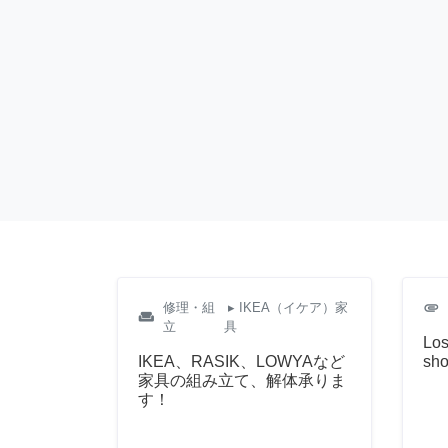
attachment
修理・組
▸ IKEA（イケア）家
weekend
立
具
Los
IKEA、RASIK、LOWYAなど
sho
家具の組み立て、解体承りま
す！