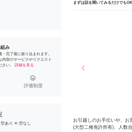
まずは話を聞いてみるだけでもOK
り組み
価・完了後に振り込まれます。
な内容のサービスやリクエスト
ださい。
詳細を見る
arrow_back_ios
Previous
tag_faces
評価制度
況
お引越しのお手伝いや、お
:
空あり
✕:
空なし
(大型二種免許所有)、人数