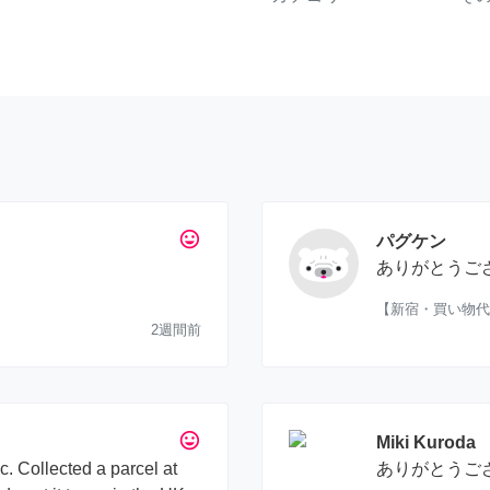
tag_faces
パグケン
ありがとうご
【新宿・買い物代
2週間前
tag_faces
Miki Kuroda
c. Collected a parcel at
ありがとうご