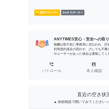
認定サポーター
Gold サポーター
ANYTIMES安心・安全への取
報酬は取引前に事務局に支払われ、評
利用規約違反の恐れや、少しでも不審
やユーザーがあった場合は通報してく
perm_phone_msg
assignment_ind
パトロール
本人確認
直近の空き状
▲:
依頼相談で聞いてみてください
○