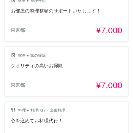
local_laundry_service
家事
▸ 整理整頓
お部屋の整理整頓のサポートいたします！
¥7,000
東京都
local_laundry_service
家事
▸ 家の掃除
クオリティの高いお掃除
¥7,000
東京都
restaurant
料理
▸ 料理代行・出張料理
心を込めてお料理代行！