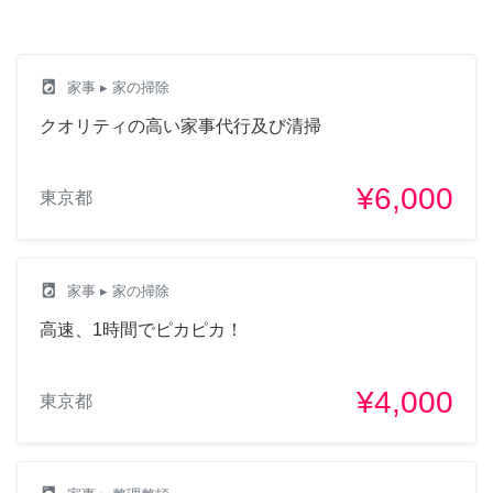
local_laundry_service
家事
▸ 家の掃除
クオリティの高い家事代行及び清掃
¥6,000
東京都
local_laundry_service
家事
▸ 家の掃除
高速、1時間でピカピカ！
¥4,000
東京都