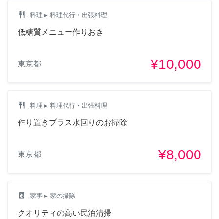
restaurant
料理
▸ 料理代行・出張料理
低糖質メニュー作りおき
¥10,000
東京都
restaurant
料理
▸ 料理代行・出張料理
作り置きプラス水回りのお掃除
¥8,000
東京都
local_laundry_service
家事
▸ 家の掃除
クオリティの高い民泊清掃