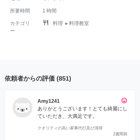
所要時間
1
時間
restaurant
カテゴリ
料理
▸ 料理教室
ー
依頼者からの評価
(
851
)
tag_faces
Amy1241
ありがとうございます！とても綺麗にし
ていただき、大満足です。
クオリティの高い家事代行及び清掃
2週間前