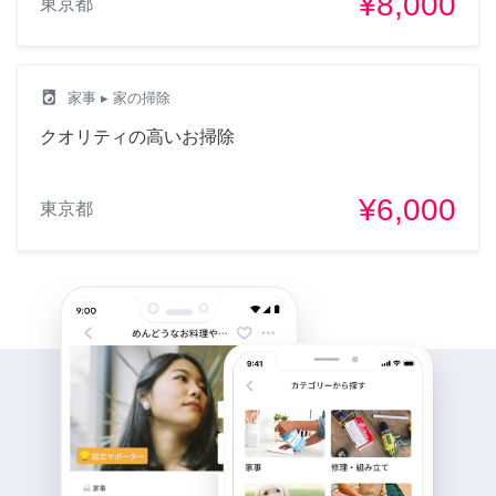
¥8,000
東京都
local_laundry_service
家事
▸ 家の掃除
クオリティの高いお掃除
¥6,000
東京都