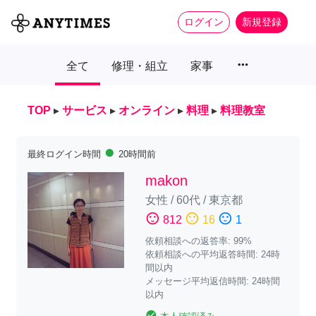
ログイン
新規登録
more_horiz
全て
修理・組立
家事
TOP
▸
サービス
▸
オンライン
▸
料理
▸
料理教室
fiber_manual_record
最終ログイン時間
20時間前
makon
女性
/
60代
/
東京都
sentiment_satisfied
sentiment_neutral
sentiment_dissatisfied
812
16
1
依頼相談への返答率: 99%
依頼相談への平均返答時間: 24時
間以内
メッセージ平均返信時間: 24時間
以内
check_circle