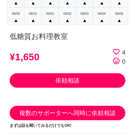
▲
▲
▲
▲
▲
▲
▲
08/30
08/31
09/01
09/02
09/03
09/04
09/05
▲
▲
▲
▲
▲
▲
▲
低糖質お料理教室
favorite_border
4
¥1,650
tag_faces
0
依頼相談
複数のサポーターへ同時に依頼相談
まずは話を聞いてみるだけでもOK!