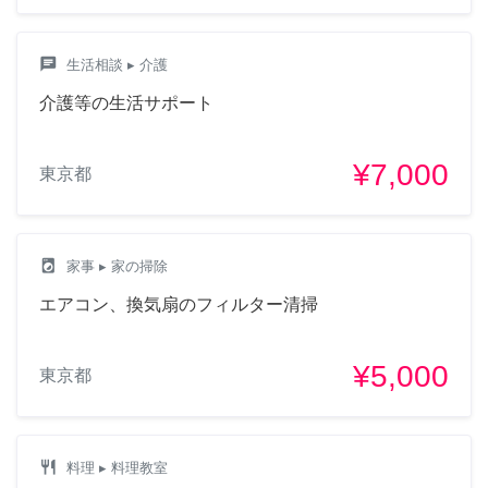
chat
生活相談
▸ 介護
介護等の生活サポート
¥7,000
東京都
local_laundry_service
家事
▸ 家の掃除
エアコン、換気扇のフィルター清掃
¥5,000
東京都
restaurant
料理
▸ 料理教室