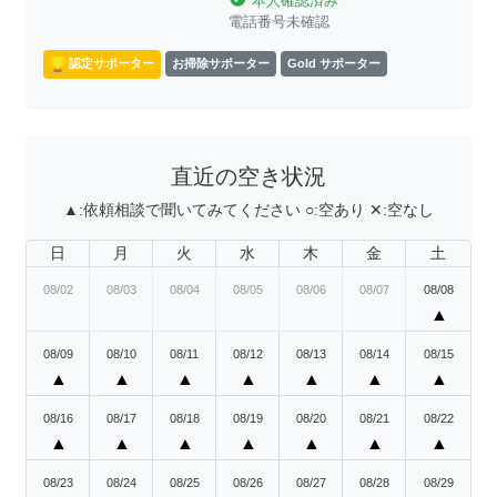
本人確認済み
電話番号未確認
認定サポーター
お掃除サポーター
Gold サポーター
直近の空き状況
▲:
依頼相談で聞いてみてください
○:
空あり
✕:
空なし
日
月
火
水
木
金
土
08/02
08/03
08/04
08/05
08/06
08/07
08/08
▲
08/09
08/10
08/11
08/12
08/13
08/14
08/15
▲
▲
▲
▲
▲
▲
▲
08/16
08/17
08/18
08/19
08/20
08/21
08/22
▲
▲
▲
▲
▲
▲
▲
08/23
08/24
08/25
08/26
08/27
08/28
08/29