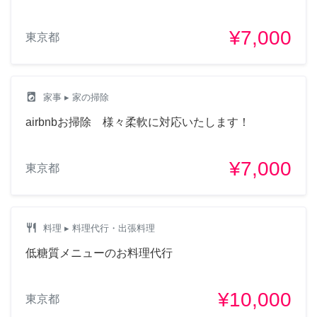
¥7,000
東京都
local_laundry_service
家事
▸ 家の掃除
airbnbお掃除 様々柔軟に対応いたします！
¥7,000
東京都
restaurant
料理
▸ 料理代行・出張料理
低糖質メニューのお料理代行
¥10,000
東京都