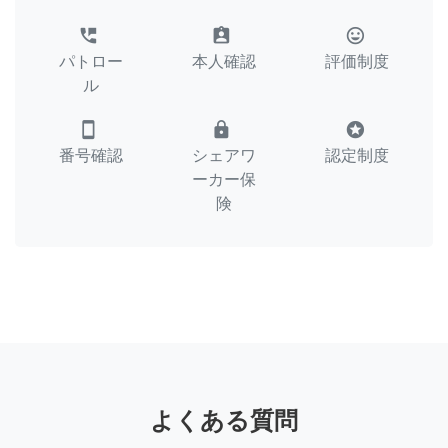
perm_phone_msg
assignment_ind
tag_faces
パトロー
本人確認
評価制度
ル
smartphone
lock
stars
番号確認
シェアワ
認定制度
ーカー保
険
よくある質問