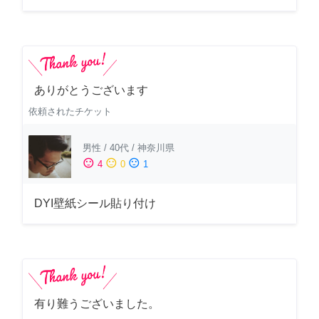
ありがとうございます
依頼されたチケット
男性
/
40代
/
神奈川県
sentiment_satisfied
sentiment_neutral
sentiment_dissatisfied
4
0
1
DYI壁紙シール貼り付け
有り難うございました。