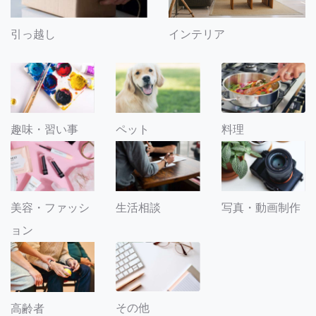
引っ越し
インテリア
趣味・習い事
ペット
料理
美容・ファッシ
生活相談
写真・動画制作
ョン
その他
高齢者