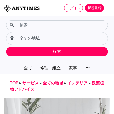
ログイン
新規登録
search
place
検索
more_horiz
全て
修理・組立
家事
TOP
▸
サービス
▸
全ての地域
▸
インテリア
▸
観葉植
物アドバイス