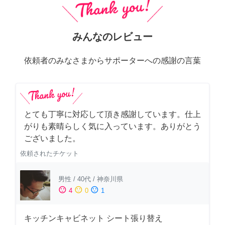
みんなのレビュー
依頼者のみなさまからサポーターへの感謝の言葉
とても丁寧に対応して頂き感謝しています。仕上
がりも素晴らしく気に入っています。ありがとう
ございました。
依頼されたチケット
男性
/
40代
/
神奈川県
sentiment_satisfied
sentiment_neutral
sentiment_dissatisfied
4
0
1
キッチンキャビネット シート張り替え