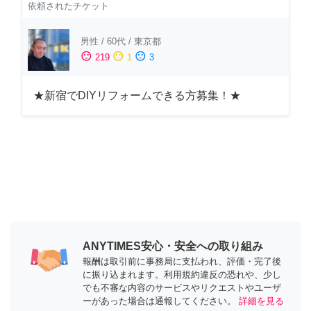
依頼されたチケット
男性
/
60代
/
東京都
sentiment_satisfied
sentiment_neutral
sentiment_dissatisfied
219
1
3
★新宿でDIYリフォームできる方募集！★
ANYTIMES安心・安全への取り組み
報酬は取引前に事務局に支払われ、評価・完了後
に振り込まれます。利用規約違反の恐れや、少し
でも不審な内容のサービスやリクエストやユーザ
ーがあった場合は通報してください。
詳細を見る