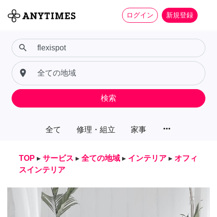
ログイン
新規登録
search
place
検索
more_horiz
全て
修理・組立
家事
TOP
▸
サービス
▸
全ての地域
▸
インテリア
▸
オフィ
スインテリア