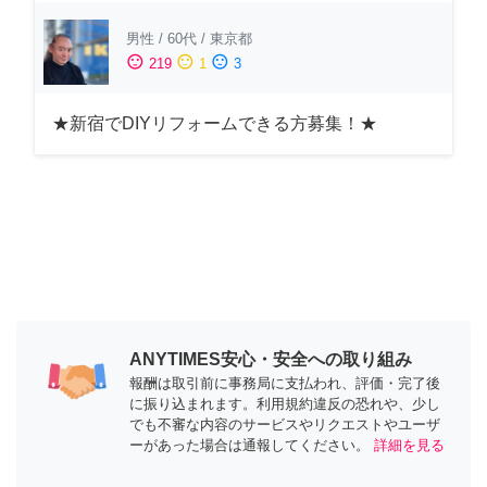
男性
/
60代
/
東京都
sentiment_satisfied
sentiment_neutral
sentiment_dissatisfied
219
1
3
★新宿でDIYリフォームできる方募集！★
ANYTIMES安心・安全への取り組み
報酬は取引前に事務局に支払われ、評価・完了後
に振り込まれます。利用規約違反の恐れや、少し
でも不審な内容のサービスやリクエストやユーザ
ーがあった場合は通報してください。
詳細を見る