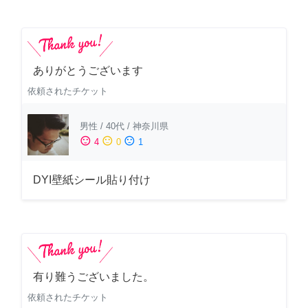
ありがとうございます
依頼されたチケット
男性
/
40代
/
神奈川県
sentiment_satisfied
sentiment_neutral
sentiment_dissatisfied
4
0
1
DYI壁紙シール貼り付け
有り難うございました。
依頼されたチケット