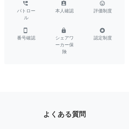
perm_phone_msg
assignment_ind
tag_faces
パトロー
本人確認
評価制度
ル
smartphone
lock
stars
番号確認
シェアワ
認定制度
ーカー保
険
よくある質問