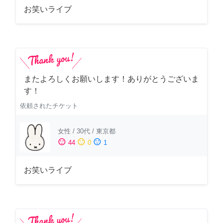
お笑いライブ
またよろしくお願いします！ありがとうございま
す！
依頼されたチケット
女性
/
30代
/
東京都
sentiment_satisfied
sentiment_neutral
sentiment_dissatisfied
44
0
1
お笑いライブ