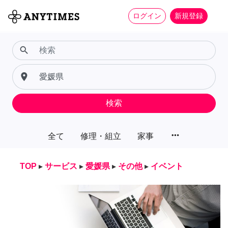
ログイン
新規登録
search
place
検索
more_horiz
全て
修理・組立
家事
TOP
▸
サービス
▸
愛媛県
▸
その他
▸
イベント