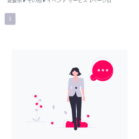
愛媛県
▸ その他
▸ イベント
サービス
1ページ目
1