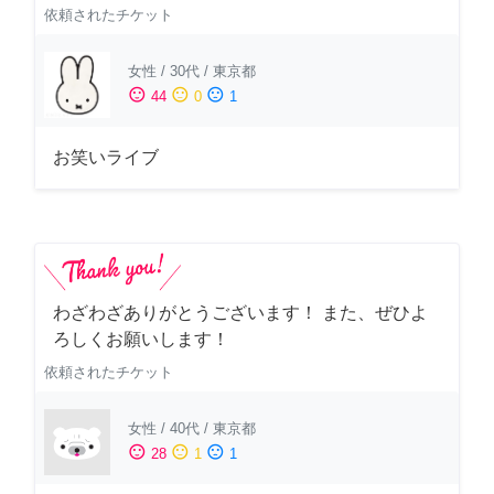
依頼されたチケット
女性
/
30代
/
東京都
sentiment_satisfied
sentiment_neutral
sentiment_dissatisfied
44
0
1
お笑いライブ
わざわざありがとうございます！ また、ぜひよ
ろしくお願いします！
依頼されたチケット
女性
/
40代
/
東京都
sentiment_satisfied
sentiment_neutral
sentiment_dissatisfied
28
1
1