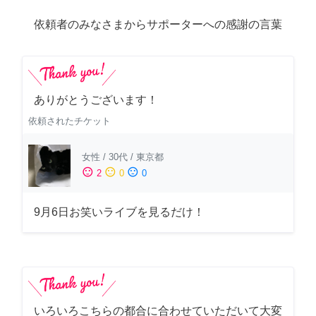
依頼者のみなさまからサポーターへの感謝の言葉
ありがとうございます！
依頼されたチケット
女性
/
30代
/
東京都
sentiment_satisfied
sentiment_neutral
sentiment_dissatisfied
2
0
0
9月6日お笑いライブを見るだけ！
いろいろこちらの都合に合わせていただいて大変