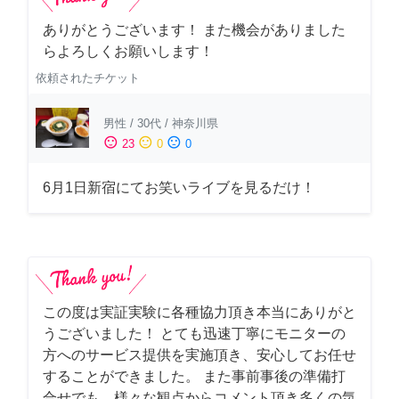
ありがとうございます！ また機会がありました
らよろしくお願いします！
依頼されたチケット
男性
/
30代
/
神奈川県
sentiment_satisfied
sentiment_neutral
sentiment_dissatisfied
23
0
0
6月1日新宿にてお笑いライブを見るだけ！
この度は実証実験に各種協力頂き本当にありがと
うございました！ とても迅速丁寧にモニターの
方へのサービス提供を実施頂き、安心してお任せ
することができました。 また事前事後の準備打
合せでも、様々な観点からコメント頂き多くの気