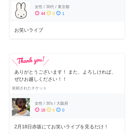
女性
/
30代
/
東京都
sentiment_satisfied
sentiment_neutral
sentiment_dissatisfied
44
0
1
お笑いライブ
ありがとうございます！ また、よろしければ、
ぜひお越しください！！
依頼されたチケット
女性
/
30's
/
大阪府
sentiment_satisfied
sentiment_neutral
sentiment_dissatisfied
18
0
0
2月18日赤坂にてお笑いライブを見るだけ！