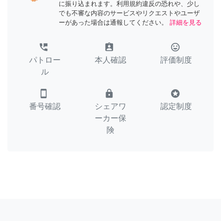
に振り込まれます。利用規約違反の恐れや、少し
でも不審な内容のサービスやリクエストやユーザ
ーがあった場合は通報してください。
詳細を見る
perm_phone_msg
assignment_ind
tag_faces
パトロー
本人確認
評価制度
ル
smartphone
lock
stars
番号確認
シェアワ
認定制度
ーカー保
険