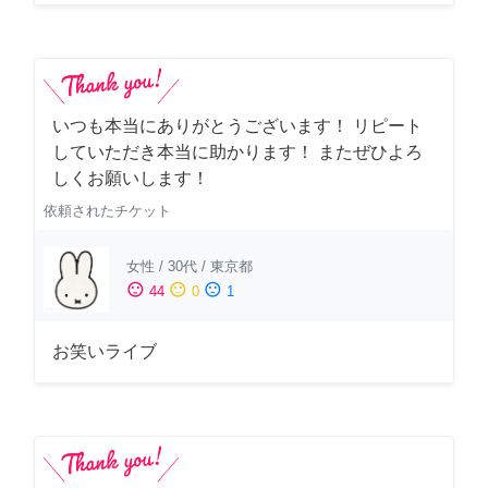
いつも本当にありがとうございます！ リピート
していただき本当に助かります！ またぜひよろ
しくお願いします！
依頼されたチケット
女性
/
30代
/
東京都
sentiment_satisfied
sentiment_neutral
sentiment_dissatisfied
44
0
1
お笑いライブ