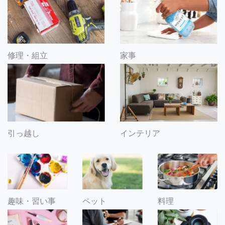
修理・組立
家事
引っ越し
インテリア
趣味・習い事
ペット
料理