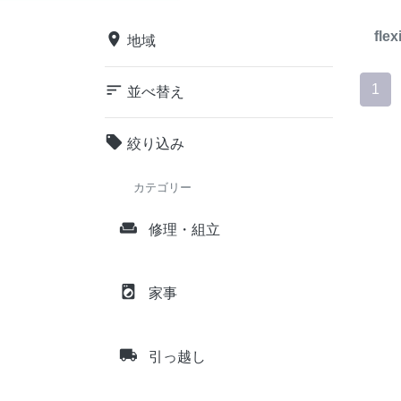
flex
place
地域
sort
1
並べ替え
local_offer
絞り込み
カテゴリー
weekend
修理・組立
local_laundry_service
家事
local_shipping
引っ越し