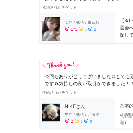
依頼されたチケット
【8/
女性
/
40代
/
東京都
選会
sentiment_satisfied
sentiment_neutral
sentiment_dissatisfied
172
5
1
探し
今回もありがとうございました☺️とても
です🙏気持ちの良い取引ができました！
依頼されたチケット
基本
NIKEさん
男性
/
40代
/
北海道
札幌駅
sentiment_satisfied
sentiment_neutral
sentiment_dissatisfied
2
1
0
道)