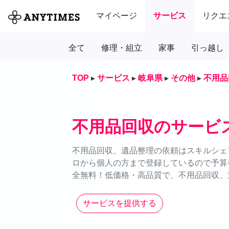
マイページ
サービス
リクエ
全て
修理・組立
家事
引っ越し
TOP
▸
サービス
▸
岐阜県
▸
その他
▸
不用品
不用品回収のサービ
不用品回収、遺品整理の依頼はスキルシェア
ロから個人の方まで登録しているので予算
全無料！低価格・高品質で、不用品回収、
サービスを提供する