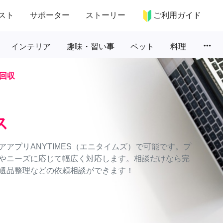
スト
サポーター
ストーリー
ご利用ガイド
more_horiz
インテリア
趣味・習い事
ペット
料理
回収
ス
アプリANYTIMES（エニタイムズ）で可能です。プ
やニーズに応じて幅広く対応します。相談だけなら完
遺品整理などの依頼相談ができます！