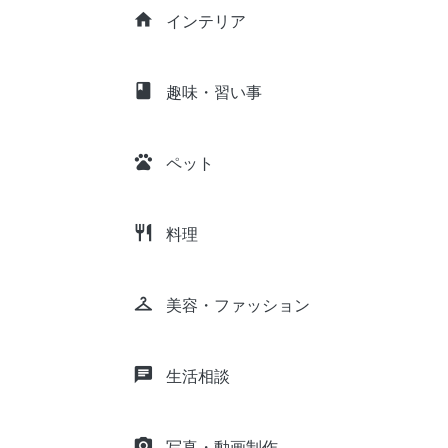
home
インテリア
class
趣味・習い事
pets
ペット
restaurant
料理
checkroom
美容・ファッション
chat
生活相談
camera_alt
写真・動画制作