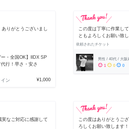
、ありがとうございまし
この度は丁寧に作業して
ともよろしくお願い致し
依頼されたチケット
ー・全国OK】IIDX SP
男性
/
40代
/
大阪
ア代行！早さ・安さ
sentiment_satisfied
sentiment_neutral
sentiment_dissatisfied
1
0
0
！
¥1,000
ライン
誠実なご対応に感謝して
この度はありがとうござ
ろしくお願い致します！