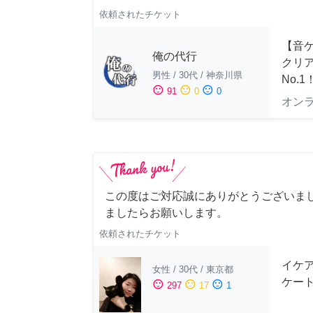
依頼されたチケット
【音ゲ
俺の代行
クリ
男性
/
30代
/
神奈川県
No.1
sentiment_satisfied
sentiment_neutral
sentiment_dissatisfied
91
0
0
オン
この度はご対応誠にありがとうございま
ましたらお願いします。
依頼されたチケット
イケ
女性
/
30代
/
東京都
ケー
sentiment_satisfied
sentiment_neutral
sentiment_dissatisfied
297
17
1