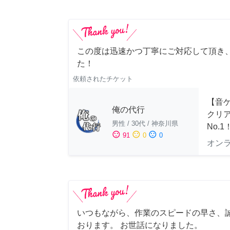
この度は迅速かつ丁寧にご対応して頂き
た！
依頼されたチケット
【音ゲ
俺の代行
クリ
男性
/
30代
/
神奈川県
No.1
sentiment_satisfied
sentiment_neutral
sentiment_dissatisfied
91
0
0
オン
いつもながら、作業のスピードの早さ、
おります。 お世話になりました。