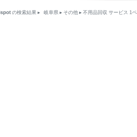
ispot
の検索結果
▸
岐阜県
▸ その他
▸ 不用品回収
サービス
1