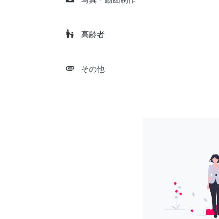
escalator_warning
高齢者
attachment
その他