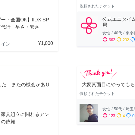
依頼されたチケット
公式エニタイ
ー・全国OK】IIDX SP
局
ア代行！早さ・安さ
女性
/
40代
/
東京
！
sentiment_satisfied
sentiment_neutral
sentiment_dissatisfi
662
202
¥1,000
ライン
した！またの機会があり
大変真面目にやってもら
依頼されたチケット
女性
/
50代
/
埼玉
ア家具組立に関わるアン
sentiment_satisfied
sentiment_neutral
sentiment_dissatisfied
123
4
0
トの依頼