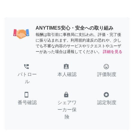
ANYTIMES安心・安全への取り組み
報酬は取引前に事務局に支払われ、評価・完了後
に振り込まれます。利用規約違反の恐れや、少し
でも不審な内容のサービスやリクエストやユーザ
ーがあった場合は通報してください。
詳細を見る
perm_phone_msg
assignment_ind
tag_faces
パトロー
本人確認
評価制度
ル
smartphone
lock
stars
番号確認
シェアワ
認定制度
ーカー保
険