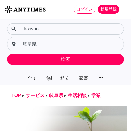
ログイン
新規登録
search
place
検索
more_horiz
全て
修理・組立
家事
TOP
▸
サービス
▸
岐阜県
▸
生活相談
▸
学業