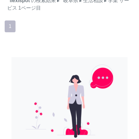
flexispot
の検索結果
▸
岐阜県
▸ 生活相談
▸ 学業
サー
ビス
1ページ目
1