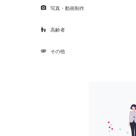
camera_alt
写真・動画制作
escalator_warning
高齢者
attachment
その他