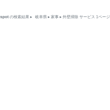
ispot
の検索結果
▸
岐阜県
▸ 家事
▸ 外壁掃除
サービス
1ペー