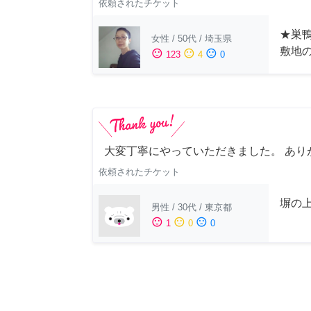
依頼されたチケット
★巣鴨
女性
/
50代
/
埼玉県
敷地
sentiment_satisfied
sentiment_neutral
sentiment_dissatisfied
123
4
0
大変丁寧にやっていただきました。 あり
依頼されたチケット
塀の上
男性
/
30代
/
東京都
sentiment_satisfied
sentiment_neutral
sentiment_dissatisfied
1
0
0