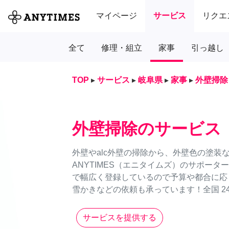
マイページ
サービス
リクエ
全て
修理・組立
家事
引っ越し
TOP
▸
サービス
▸
岐阜県
▸
家事
▸
外壁掃除
外壁掃除のサービス
外壁やalc外壁の掃除から、外壁色の塗装
ANYTIMES（エニタイムズ）のサポー
で幅広く登録しているので予算や都合に応
雪かきなどの依頼も承っています！全国 24
サービスを提供する