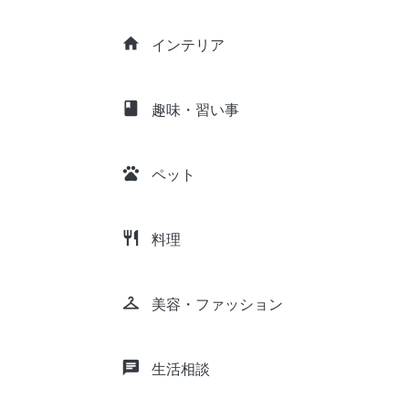
home
インテリア
class
趣味・習い事
pets
ペット
restaurant
料理
checkroom
美容・ファッション
chat
生活相談