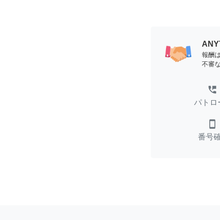
AN
報酬
不審
perm_phone_msg
パトロ
smartphone
番号