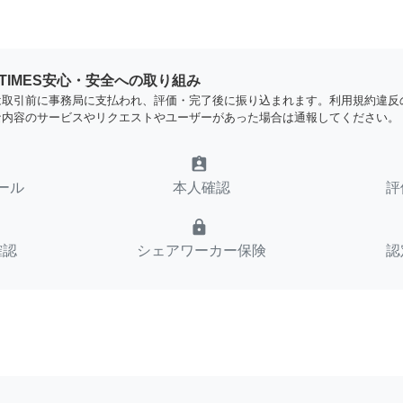
YTIMES安心・安全への取り組み
は取引前に事務局に支払われ、評価・完了後に振り込まれます。利用規約違反
な内容のサービスやリクエストやユーザーがあった場合は通報してください。
assignment_ind
ール
本人確認
評
lock
確認
シェアワーカー保険
認