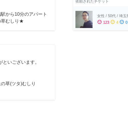
依頼されたチケット
駅から10分のアパート
女性
/
50代
/
埼玉
の草むしり★
sentiment_satisfied
sentiment_neutral
sentiment_dissatisfied
123
4
0
がといございます。
の草(ツタ)むしり