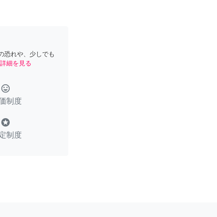
の恐れや、少しでも
詳細を見る
tag_faces
価制度
stars
定制度