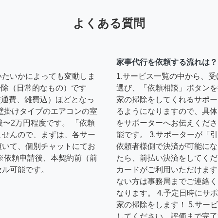
よくある質問
家事代行を依頼する流れは？
いたいかによっても変動しま
1.サービス一覧の中から、
の掃除（日常的なもの）です
選び、「依頼相談」ボタンを
円（交通費、雑費込）ほどとなっ
家の掃除をしてくれるサポー
壁掛けタイプのエアコンの室
るようになりますので、具体
後〜2万円程度です。 「依頼
をサポーターへお伝えくださ
ませんので、まずは、各サー
能です。 3.サポーターが
頂いて、個別チャットにてお
依頼者様側で決済が可能にな
※依頼申請後、本契約前（前
たら、前払い決済をしてくだ
セル可能です。
カードがご利用いただけます
ない方は事務局までご連絡く
なります。 4.予定日時に
家の掃除をします！ 5.サ
してください。評価まで完了