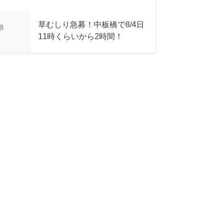
草むしり急募！中板橋で8/4日
県
11時くらいから2時間！