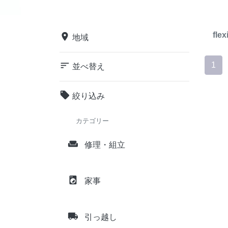
flex
place
地域
sort
1
並べ替え
local_offer
絞り込み
カテゴリー
weekend
修理・組立
local_laundry_service
家事
local_shipping
引っ越し