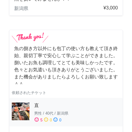
¥3,000
新潟県
魚の捌き方以外にも包丁の使い方も教えて頂き終
始、親切丁寧で安心して学ぶことができました。
捌いたお魚も調理してとても美味しかったです。
色々とお気遣いも頂きありがとうございました。
また機会がありましたらよろしくお願い致します
＾＾
依頼されたチケット
直
男性
/
40代
/
新潟県
sentiment_satisfied
sentiment_neutral
sentiment_dissatisfied
5
0
0