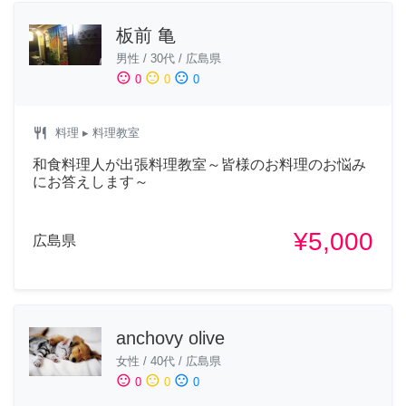
板前 亀
男性
/
30代
/
広島県
sentiment_satisfied
sentiment_neutral
sentiment_dissatisfied
0
0
0
restaurant
料理
▸ 料理教室
和食料理人が出張料理教室～皆様のお料理のお悩み
にお答えします～
¥5,000
広島県
anchovy olive
女性
/
40代
/
広島県
sentiment_satisfied
sentiment_neutral
sentiment_dissatisfied
0
0
0