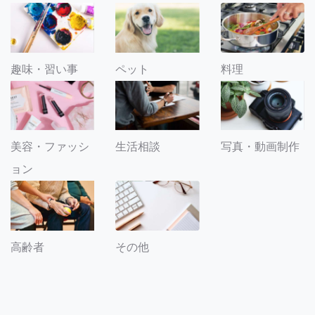
趣味・習い事
ペット
料理
美容・ファッシ
生活相談
写真・動画制作
ョン
その他
高齢者