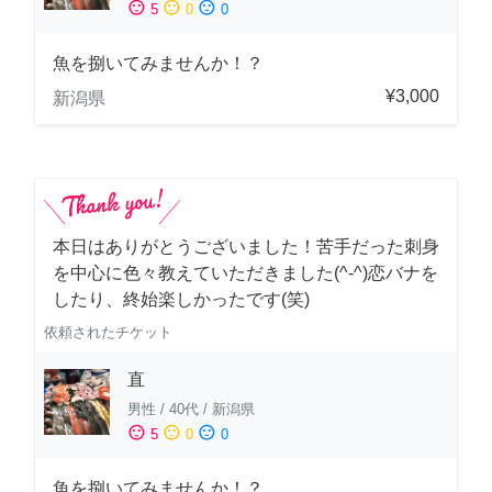
sentiment_satisfied
sentiment_neutral
sentiment_dissatisfied
5
0
0
魚を捌いてみませんか！？
¥3,000
新潟県
本日はありがとうございました！苦手だった刺身
を中心に色々教えていただきました(^-^)恋バナを
したり、終始楽しかったです(笑)
依頼されたチケット
直
男性
/
40代
/
新潟県
sentiment_satisfied
sentiment_neutral
sentiment_dissatisfied
5
0
0
魚を捌いてみませんか！？