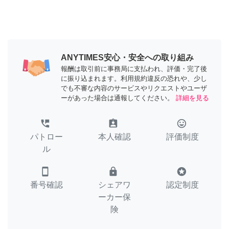
ANYTIMES安心・安全への取り組み
報酬は取引前に事務局に支払われ、評価・完了後
に振り込まれます。利用規約違反の恐れや、少し
でも不審な内容のサービスやリクエストやユーザ
ーがあった場合は通報してください。
詳細を見る
perm_phone_msg
assignment_ind
tag_faces
パトロー
本人確認
評価制度
ル
smartphone
lock
stars
番号確認
シェアワ
認定制度
ーカー保
険