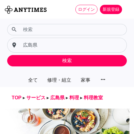
ログイン
新規登録
search
place
検索
more_horiz
全て
修理・組立
家事
TOP
▸
サービス
▸
広島県
▸
料理
▸
料理教室