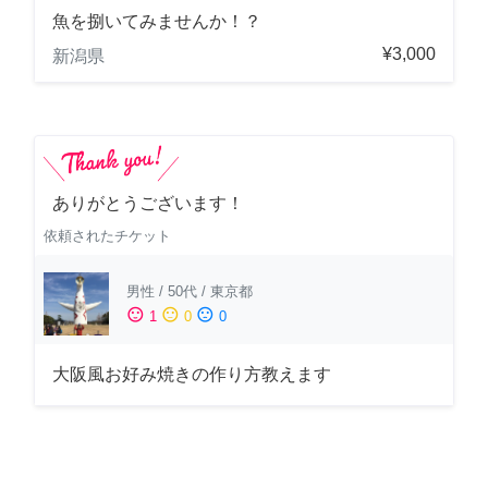
魚を捌いてみませんか！？
¥3,000
新潟県
ありがとうございます！
依頼されたチケット
男性
/
50代
/
東京都
sentiment_satisfied
sentiment_neutral
sentiment_dissatisfied
1
0
0
大阪風お好み焼きの作り方教えます