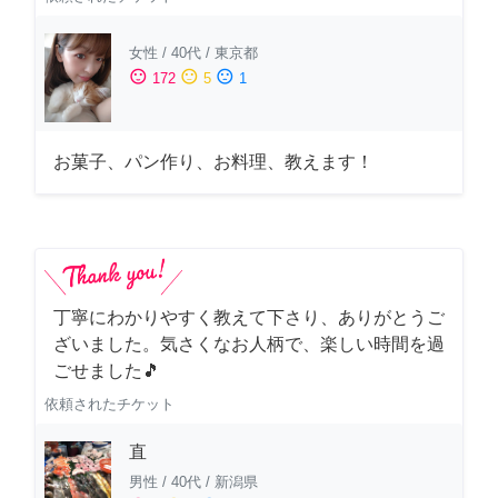
女性
/
40代
/
東京都
sentiment_satisfied
sentiment_neutral
sentiment_dissatisfied
172
5
1
お菓子、パン作り、お料理、教えます！
丁寧にわかりやすく教えて下さり、ありがとうご
ざいました。気さくなお人柄で、楽しい時間を過
ごせました🎵
依頼されたチケット
直
男性
/
40代
/
新潟県