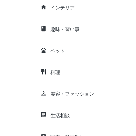
home
インテリア
class
趣味・習い事
pets
ペット
restaurant
料理
checkroom
美容・ファッション
chat
生活相談