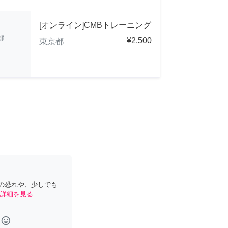
[オンライン]CMBトレーニング
都
¥2,500
東京都
の恐れや、少しでも
詳細を見る
tag_faces