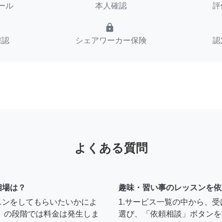
ール
本人確認
評
lock
確認
シェアワーカー保険
認
よくある質問
相場は？
趣味・習い事のレッスンを依
スンをしてもらいたいかによ
1.サービス一覧の中から、
」の段階では料金は発生しま
選び、「依頼相談」ボタンを