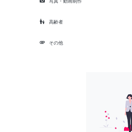
camera_alt
写真・動画制作
escalator_warning
高齢者
attachment
その他