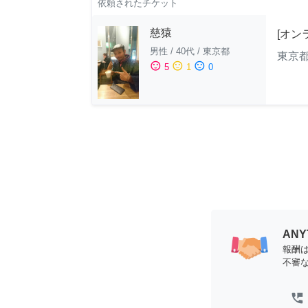
依頼されたチケット
慈猿
[オン
男性
/
40代
/
東京都
東京
sentiment_satisfied
sentiment_neutral
sentiment_dissatisfied
5
1
0
AN
報酬
不審
perm_phone_msg