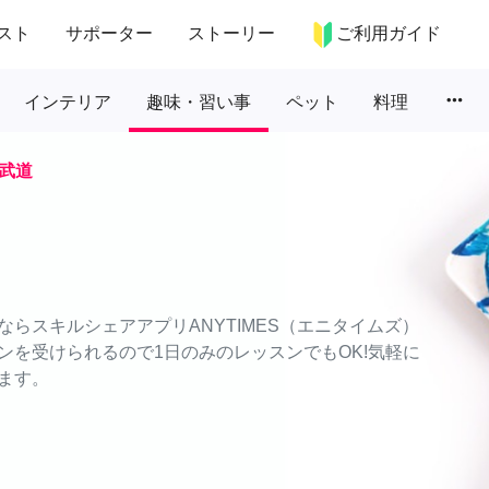
スト
サポーター
ストーリー
ご利用ガイド
more_horiz
インテリア
趣味・習い事
ペット
料理
武道
らスキルシェアアプリANYTIMES（エニタイムズ）
ンを受けられるので1日のみのレッスンでもOK!気軽に
ます。