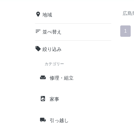
広島
place
地域
sort
1
並べ替え
local_offer
絞り込み
カテゴリー
weekend
修理・組立
local_laundry_service
家事
local_shipping
引っ越し