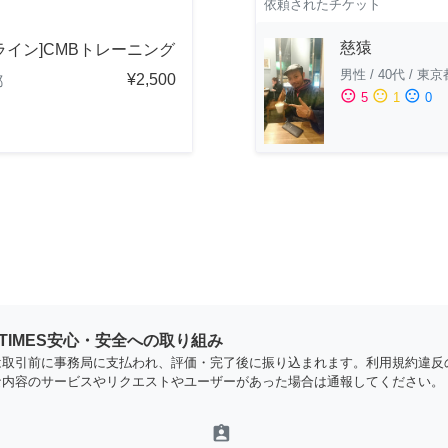
依頼されたチケット
慈猿
ライン]CMBトレーニング
男性
/
40代
/
東京
¥2,500
都
sentiment_satisfied
sentiment_neutral
sentiment_dissatisfied
5
1
0
YTIMES安心・安全への取り組み
は取引前に事務局に支払われ、評価・完了後に振り込まれます。利用規約違反
な内容のサービスやリクエストやユーザーがあった場合は通報してください。
assignment_ind