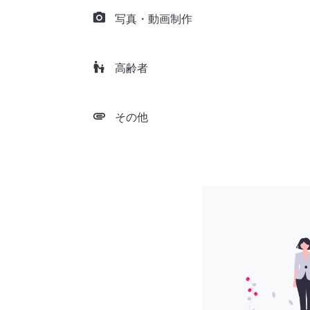
camera_alt
写真・動画制作
escalator_warning
高齢者
attachment
その他