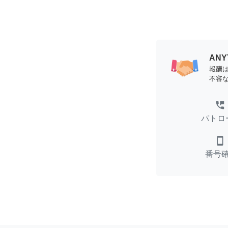
AN
報酬
不審
perm_phone_msg
パトロ
smartphone
番号