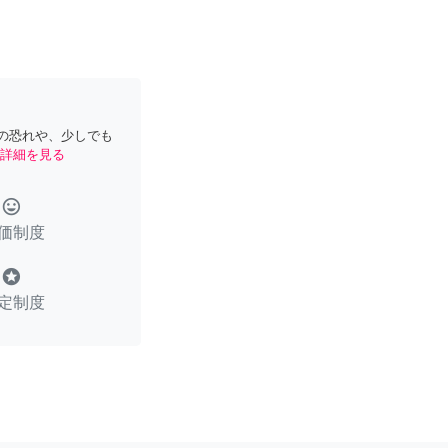
の恐れや、少しでも
詳細を見る
tag_faces
価制度
stars
定制度