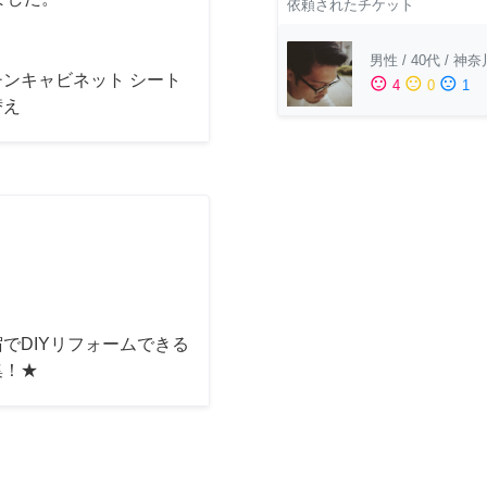
依頼されたチケット
男性
/
40代
/
神奈
チンキャビネット シート
sentiment_satisfied
sentiment_neutral
sentiment_dissatisfied
4
0
1
替え
でDIYリフォームできる
集！★