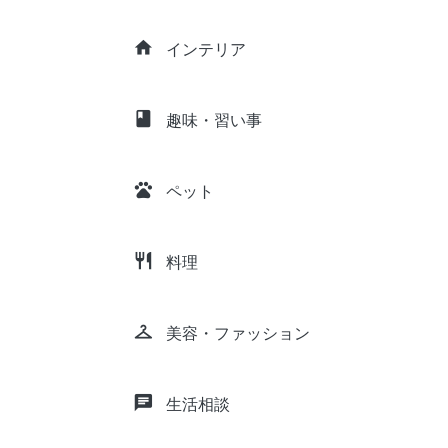
home
インテリア
class
趣味・習い事
pets
ペット
restaurant
料理
checkroom
美容・ファッション
chat
生活相談