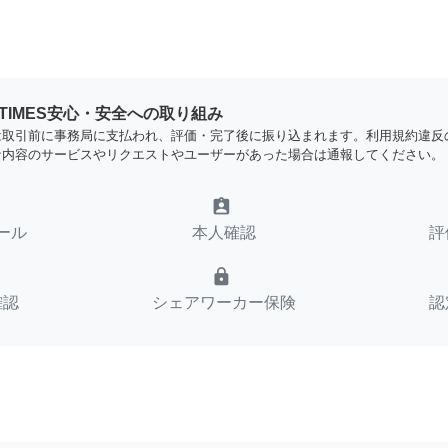
YTIMES安心・安全への取り組み
は取引前に事務局に支払われ、評価・完了後に振り込まれます。利用規約違反
な内容のサービスやリクエストやユーザーがあった場合は通報してください。
assignment_ind
ール
本人確認
評
lock
確認
シェアワーカー保険
認