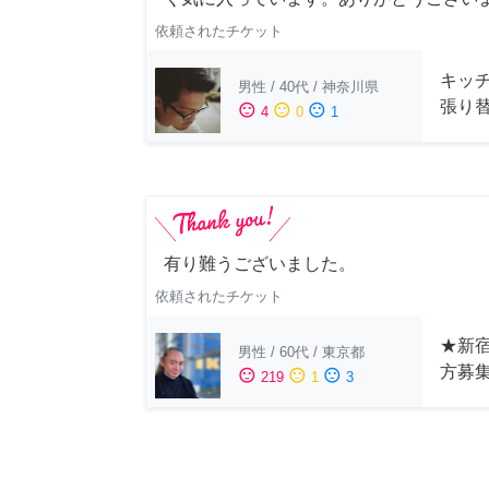
依頼されたチケット
キッ
男性
/
40代
/
神奈川県
張り
sentiment_satisfied
sentiment_neutral
sentiment_dissatisfied
4
0
1
有り難うございました。
依頼されたチケット
★新宿
男性
/
60代
/
東京都
方募
sentiment_satisfied
sentiment_neutral
sentiment_dissatisfied
219
1
3