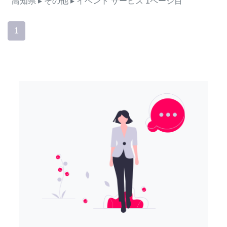
高知県
▸ その他
▸ イベント
サービス
1ページ目
1