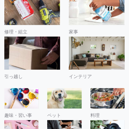
修理・組立
家事
引っ越し
インテリア
趣味・習い事
ペット
料理