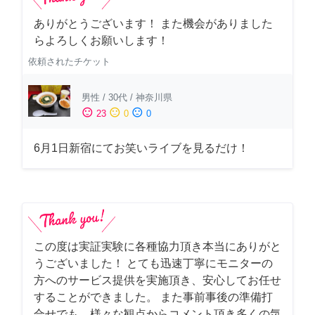
ありがとうございます！ また機会がありました
らよろしくお願いします！
依頼されたチケット
男性
/
30代
/
神奈川県
sentiment_satisfied
sentiment_neutral
sentiment_dissatisfied
23
0
0
6月1日新宿にてお笑いライブを見るだけ！
この度は実証実験に各種協力頂き本当にありがと
うございました！ とても迅速丁寧にモニターの
方へのサービス提供を実施頂き、安心してお任せ
することができました。 また事前事後の準備打
合せでも、様々な観点からコメント頂き多くの気