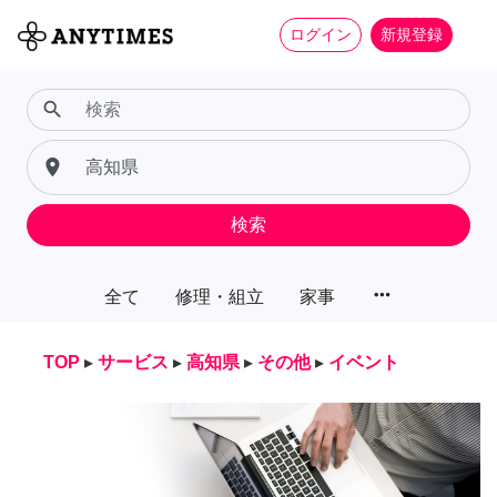
ログイン
新規登録
search
place
検索
more_horiz
全て
修理・組立
家事
TOP
▸
サービス
▸
高知県
▸
その他
▸
イベント