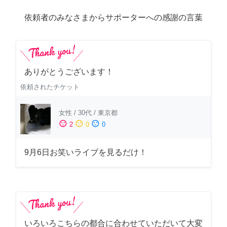
依頼者のみなさまからサポーターへの感謝の言葉
ありがとうございます！
依頼されたチケット
女性
/
30代
/
東京都
sentiment_satisfied
sentiment_neutral
sentiment_dissatisfied
2
0
0
9月6日お笑いライブを見るだけ！
いろいろこちらの都合に合わせていただいて大変