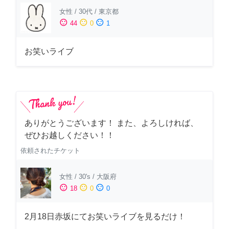
女性
/
30代
/
東京都
sentiment_satisfied
sentiment_neutral
sentiment_dissatisfied
44
0
1
お笑いライブ
ありがとうございます！ また、よろしければ、
ぜひお越しください！！
依頼されたチケット
女性
/
30's
/
大阪府
sentiment_satisfied
sentiment_neutral
sentiment_dissatisfied
18
0
0
2月18日赤坂にてお笑いライブを見るだけ！