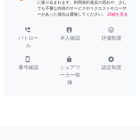
に振り込まれます。利用規約違反の恐れや、少し
でも不審な内容のサービスやリクエストやユーザ
ーがあった場合は通報してください。
詳細を見る
perm_phone_msg
assignment_ind
tag_faces
パトロー
本人確認
評価制度
ル
smartphone
lock
stars
番号確認
シェアワ
認定制度
ーカー保
険