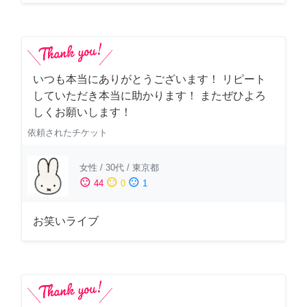
いつも本当にありがとうございます！ リピート
していただき本当に助かります！ またぜひよろ
しくお願いします！
依頼されたチケット
女性
/
30代
/
東京都
sentiment_satisfied
sentiment_neutral
sentiment_dissatisfied
44
0
1
お笑いライブ