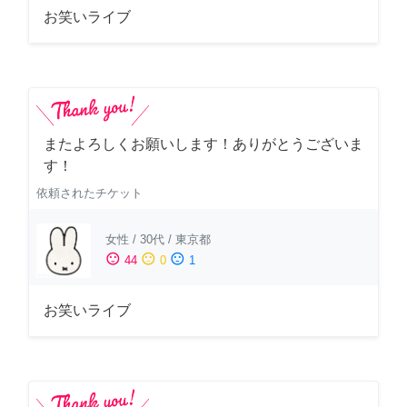
お笑いライブ
またよろしくお願いします！ありがとうございま
す！
依頼されたチケット
女性
/
30代
/
東京都
sentiment_satisfied
sentiment_neutral
sentiment_dissatisfied
44
0
1
お笑いライブ