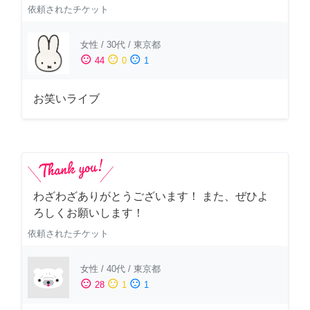
依頼されたチケット
女性
/
30代
/
東京都
sentiment_satisfied
sentiment_neutral
sentiment_dissatisfied
44
0
1
お笑いライブ
わざわざありがとうございます！ また、ぜひよ
ろしくお願いします！
依頼されたチケット
女性
/
40代
/
東京都
sentiment_satisfied
sentiment_neutral
sentiment_dissatisfied
28
1
1