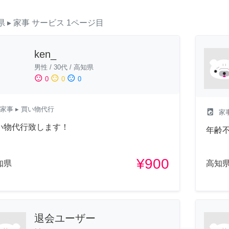
県
▸ 家事
サービス
1ページ目
ken_
男性
/
30代
/
高知県
sentiment_satisfied
sentiment_neutral
sentiment_dissatisfied
0
0
0
家事
▸ 買い物代行
local_laundry_service
家
い物代行致します！
年齢
¥900
知県
高知
退会ユーザー