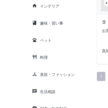
home
インテリア
local_laundry_service
class
趣味・習い事
お
pets
ペット
高
restaurant
料理
checkroom
美容・ファッション
1
chat
生活相談