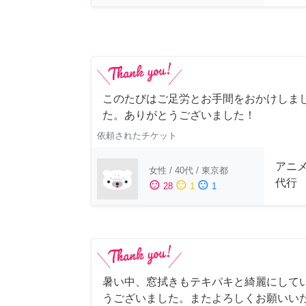
このたびはご足労とお手間をおかけしまし
た。ありがとうございました！
依頼されたチケット
アニ
女性
/
40代
/
東京都
代行
sentiment_satisfied
sentiment_neutral
sentiment_dissatisfied
28
1
1
暑い中、窓拭きもテキパキと綺麗にして
うございました。またよろしくお願いい