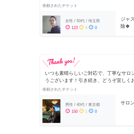
依頼されたチケット
ジャス
女性
/
50代
/
埼玉県
除🍀
sentiment_satisfied
sentiment_neutral
sentiment_dissatisfied
123
4
0
いつも素晴らしいご対応で、丁寧なサロ
うございます！引き続き、どうぞ宜しく
依頼されたチケット
サロ
男性
/
40代
/
東京都
sentiment_satisfied
sentiment_neutral
sentiment_dissatisfied
150
1
0