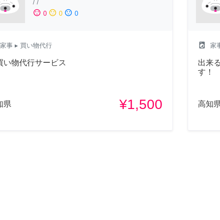
/
/
sentiment_satisfied
sentiment_neutral
sentiment_dissatisfied
0
0
0
local_laundry_service
家事
▸ 買い物代行
家
買い物代行サービス
出来
す！
¥1,500
知県
高知