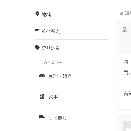
高知
place
地域
sort
並べ替え
local_offer
絞り込み
local_laundry_service
カテゴリー
買
weekend
修理・組立
高
local_laundry_service
家事
local_shipping
引っ越し