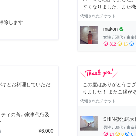
すくなりました。また機
依頼されたチケット
お掃除します
makon
check_circle
女性
/
60代
/
東京
sentiment_satisfied
sentiment_neutral
sentiment_dissatisfied
812
16
パキとお料理していただ
この度はありがとうござ
りました！ またご縁が
依頼されたチケット
リティの高い家事代行及
SHIN@池尻大
掃
男性
/
30代
/
東京
¥6,000
都
sentiment_satisfied
sentiment_neutral
sentiment_dissatisfied
14
0
0