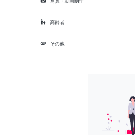
camera_alt
写真・動画制作
escalator_warning
高齢者
attachment
その他