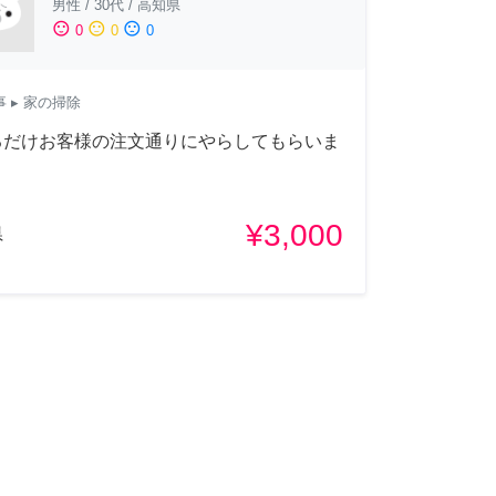
男性
/
30代
/
高知県
sentiment_satisfied
sentiment_neutral
sentiment_dissatisfied
0
0
0
事
▸ 家の掃除
るだけお客様の注文通りにやらしてもらいま
¥3,000
県