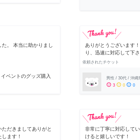
た。 本当に助かりまし
ありがとうございます！
り、迅速に対応して下さ
依頼されたチケット
メイベントのグッズ購入
男性
/
30代
/
沖縄
sentiment_satisfied
sentiment_neutral
sentiment_dissatisfied
3
0
0
いただきましてありがと
非常に丁寧に対応してい
たします！
けると嬉しいです！