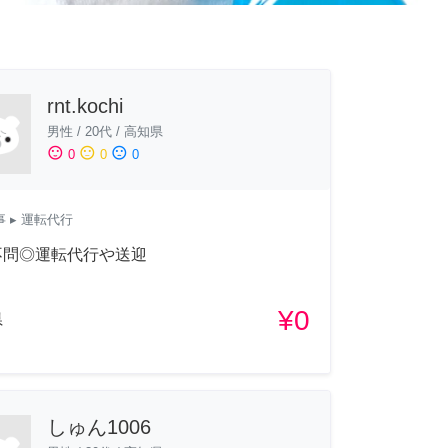
rnt.kochi
男性
/
20代
/
高知県
sentiment_satisfied
sentiment_neutral
sentiment_dissatisfied
0
0
0
事
▸ 運転代行
不問◎運転代行や送迎
¥0
県
しゅん1006