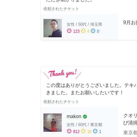
依頼されたチケット
9月
女性
/
50代
/
埼玉県
sentiment_satisfied
sentiment_neutral
sentiment_dissatisfied
123
4
0
この度はありがとうございました。テキ
きました。またお願いしたいです！
依頼されたチケット
クオ
makon
check_circle
び清
女性
/
60代
/
東京都
sentiment_satisfied
sentiment_neutral
sentiment_dissatisfied
812
16
1
東京