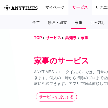
マイページ
サービス
リクエ
全て
修理・組立
家事
引っ越し
TOP
▸
サービス
▸
高知県
▸
家事
家事のサービス
ANYTIMES（エニタイムズ）では、日
きます。個人の主婦から掃除のプロまで登
軟に相談できます。アプリで簡単依頼して時
サービスを提供する