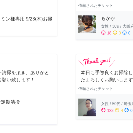
依頼されたチケット
もかか
ミン様専用 9/23(木)お掃
女性
/
30's
/
大阪
sentiment_satisfied
sentiment_neutral
sentiment_dissatisfied
18
0
0
ン清掃を頂き、ありがと
本日も手際良くお掃除し
お願い致します！
たよろしくお願いします
依頼されたチケット
ン定期清掃
女性
/
50代
/
埼玉
sentiment_satisfied
sentiment_neutral
sentiment_dissatisfied
123
4
0