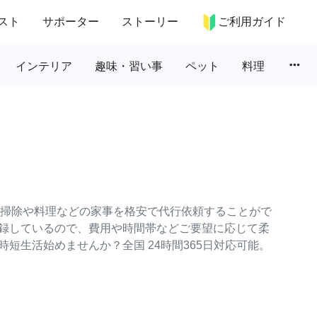
スト
サポーター
ストーリー
ご利用ガイド
more_horiz
インテリア
趣味・習い事
ペット
料理
常の掃除や料理などの家事を格安で代行依頼することがで
録しているので、費用や時間帯などご要望に応じて柔
短生活始めませんか？全国 24時間365日対応可能。