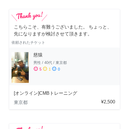
こちらこそ、有難うございました。 ちょっと、
先になりますが検討させて頂きます。
依頼されたチケット
慈猿
男性
/
40代
/
東京都
sentiment_satisfied
sentiment_neutral
sentiment_dissatisfied
5
1
0
[オンライン]CMBトレーニング
¥2,500
東京都