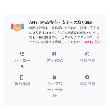
ANYTIMES安心・安全への取り組み
報酬は取引前に事務局に支払われ、評価・完了後
に振り込まれます。利用規約違反の恐れや、少し
でも不審な内容のサービスやリクエストやユーザ
ーがあった場合は通報してください。
詳細を見る
perm_phone_msg
assignment_ind
tag_faces
パトロー
本人確認
評価制度
ル
smartphone
lock
stars
番号確認
シェアワ
認定制度
ーカー保
険