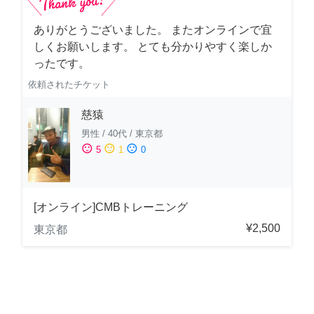
ありがとうございました。 またオンラインで宜
しくお願いします。 とても分かりやすく楽しか
ったです。
依頼されたチケット
慈猿
男性
/
40代
/
東京都
sentiment_satisfied
sentiment_neutral
sentiment_dissatisfied
5
1
0
[オンライン]CMBトレーニング
¥2,500
東京都