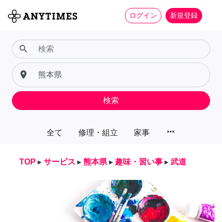
ログイン
新規登録
search
place
検索
more_horiz
全て
修理・組立
家事
TOP
▸
サービス
▸
熊本県
▸
趣味・習い事
▸
武道