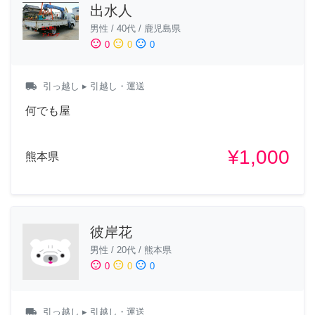
出水人
男性
/
40代
/
鹿児島県
sentiment_satisfied
sentiment_neutral
sentiment_dissatisfied
0
0
0
local_shipping
引っ越し
▸ 引越し・運送
何でも屋
¥1,000
熊本県
彼岸花
男性
/
20代
/
熊本県
sentiment_satisfied
sentiment_neutral
sentiment_dissatisfied
0
0
0
local_shipping
引っ越し
▸ 引越し・運送