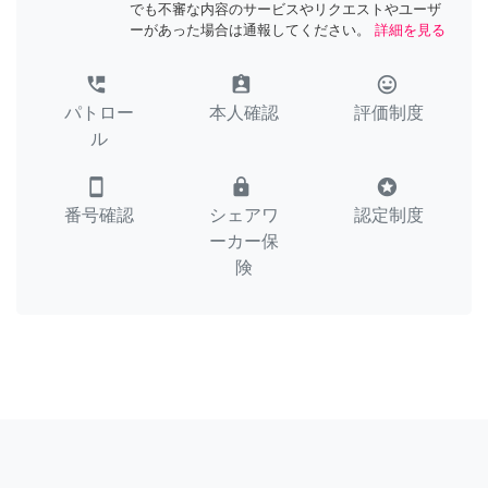
でも不審な内容のサービスやリクエストやユーザ
ーがあった場合は通報してください。
詳細を見る
perm_phone_msg
assignment_ind
tag_faces
パトロー
本人確認
評価制度
ル
smartphone
lock
stars
番号確認
シェアワ
認定制度
ーカー保
険