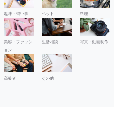
趣味・習い事
ペット
料理
美容・ファッシ
生活相談
写真・動画制作
ョン
その他
高齢者