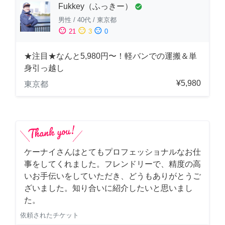
Fukkey（ふっきー）
check_circle
男性
/
40代
/
東京都
sentiment_satisfied
sentiment_neutral
sentiment_dissatisfied
21
3
0
★注目★なんと5,980円〜！軽バンでの運搬＆単
身引っ越し
¥5,980
東京都
ケーナイさんはとてもプロフェッショナルなお仕
事をしてくれました。フレンドリーで、精度の高
いお手伝いをしていただき、どうもありがとうご
ざいました。知り合いに紹介したいと思いまし
た。
依頼されたチケット