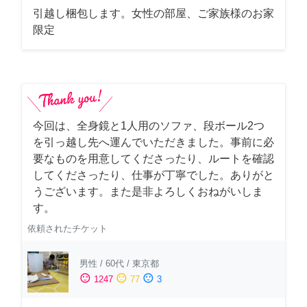
引越し梱包します。女性の部屋、ご家族様のお家
限定
今回は、全身鏡と1人用のソファ、段ボール2つ
を引っ越し先へ運んでいただきました。事前に必
要なものを用意してくださったり、ルートを確認
してくださったり、仕事が丁寧でした。ありがと
うございます。また是非よろしくおねがいしま
す。
依頼されたチケット
男性
/
60代
/
東京都
sentiment_satisfied
sentiment_neutral
sentiment_dissatisfied
1247
77
3