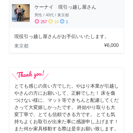
ケーナイ 現引っ越し屋さん
男性
/
40代
/
東京都
sentiment_satisfied
sentiment_neutral
sentiment_dissatisfied
257
14
1
現役引っ越し屋さんがお手伝いいたします。
¥6,000
東京都
とても感じの良い方でした。やはり本業が引越し
やさんの方にお願いして、正解でした！ 床を傷
つけない様に、マット等できちんと配慮してくだ
さって大変嬉しかったです。 終始やり取りも大
変丁寧で、とても信頼できる方です。 とても気
持ちよくお取引が出来た事に感謝申し上げます！
また何か家具移動する際は是非お願い致します。