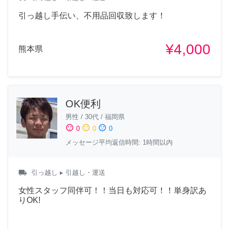
引っ越し手伝い、不用品回収致します！
¥4,000
熊本県
OK便利
男性
/
30代
/
福岡県
sentiment_satisfied
sentiment_neutral
sentiment_dissatisfied
0
0
0
メッセージ平均返信時間: 1時間以内
local_shipping
引っ越し
▸ 引越し・運送
女性スタッフ同伴可！！当日も対応可！！単身訳あ
りOK!