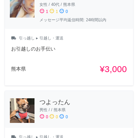
女性
/
40代
/
熊本県
sentiment_satisfied
sentiment_neutral
sentiment_dissatisfied
1
1
0
メッセージ平均返信時間: 24時間以内
local_shipping
引っ越し
▸ 引越し・運送
お引越しのお手伝い
¥3,000
熊本県
つよったん
男性
/
/
熊本県
sentiment_satisfied
sentiment_neutral
sentiment_dissatisfied
0
0
0
local_shipping
引っ越し
▸ 引越し・運送