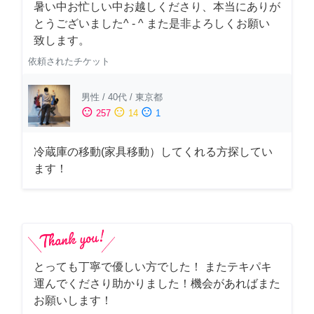
暑い中お忙しい中お越しくださり、本当にありが
とうございました^ - ^ また是非よろしくお願い
致します。
依頼されたチケット
男性
/
40代
/
東京都
sentiment_satisfied
sentiment_neutral
sentiment_dissatisfied
257
14
1
冷蔵庫の移動(家具移動）してくれる方探してい
ます！
とっても丁寧で優しい方でした！ またテキパキ
運んでくださり助かりました！機会があればまた
お願いします！