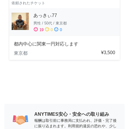
依頼されたチケット
あっきぃ77
男性
/
50代
/
東京都
sentiment_satisfied
sentiment_neutral
sentiment_dissatisfied
19
0
0
都内中心に関東一円対応します
¥3,500
東京都
ANYTIMES安心・安全への取り組み
報酬は取引前に事務局に支払われ、評価・完了後
に振り込まれます。利用規約違反の恐れや、少し