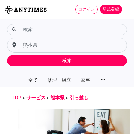
ログイン
新規登録
search
place
検索
more_horiz
全て
修理・組立
家事
TOP
▸
サービス
▸
熊本県
▸
引っ越し