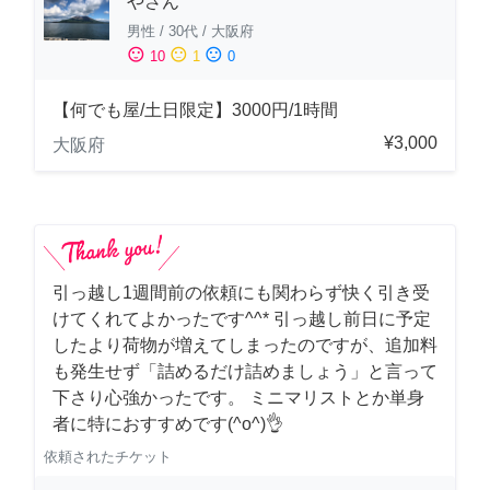
やさん
男性
/
30代
/
大阪府
sentiment_satisfied
sentiment_neutral
sentiment_dissatisfied
10
1
0
【何でも屋/土日限定】3000円/1時間
¥3,000
大阪府
引っ越し1週間前の依頼にも関わらず快く引き受
けてくれてよかったです^^* 引っ越し前日に予定
したより荷物が増えてしまったのですが、追加料
も発生せず「詰めるだけ詰めましょう」と言って
下さり心強かったです。 ミニマリストとか単身
者に特におすすめです(^o^)👌
依頼されたチケット