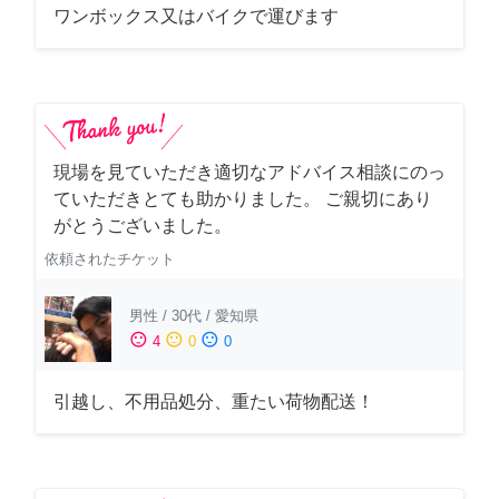
ワンボックス又はバイクで運びます
現場を見ていただき適切なアドバイス相談にのっ
ていただきとても助かりました。 ご親切にあり
がとうございました。
依頼されたチケット
男性
/
30代
/
愛知県
sentiment_satisfied
sentiment_neutral
sentiment_dissatisfied
4
0
0
引越し、不用品処分、重たい荷物配送！