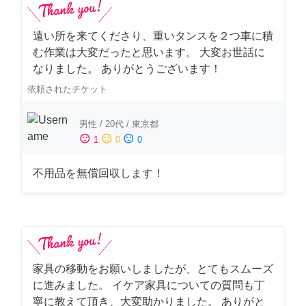
遠い所を来てくださり、重いタンスを２つ車に積
む作業は大変だったと思います。 大変お世話に
なりました。 ありがとうございます！
依頼されたチケット
男性
/
20代
/
東京都
sentiment_satisfied
sentiment_neutral
sentiment_dissatisfied
1
0
0
不用品を無償回収します！
家具の移動をお願いしましたが、とてもスムーズ
に進みました。 イケア家具についての質問も丁
寧に教えて頂き、大変助かりました。 ありがと