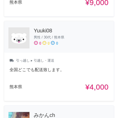
¥9,000
熊本県
Yuuki08
男性
/
30代
/
熊本県
sentiment_satisfied
sentiment_neutral
sentiment_dissatisfied
0
0
0
local_shipping
引っ越し
▸ 引越し・運送
全国どこでも配送致します。
¥4,000
熊本県
みかんch