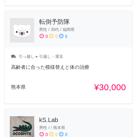
転倒予防隊
男性
/
30代
/
福岡県
sentiment_satisfied
sentiment_neutral
sentiment_dissatisfied
0
0
0
local_shipping
引っ越し
▸ 引越し・運送
高齢者に合った模様替えと体の治療
¥30,000
熊本県
kS.Lab
男性
/
/
熊本県
sentiment_satisfied
sentiment_neutral
sentiment_dissatisfied
0
0
0