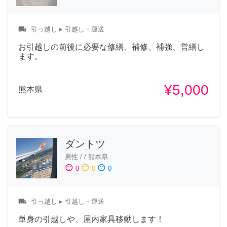
local_shipping
引っ越し
▸ 引越し・運送
お引越しの前後に必要な修繕、補修、補強、営繕し
ます。
¥5,000
熊本県
ダントツ
男性
/
/
熊本県
sentiment_satisfied
sentiment_neutral
sentiment_dissatisfied
0
0
0
local_shipping
引っ越し
▸ 引越し・運送
単身の引越しや、屋内家具移動します！