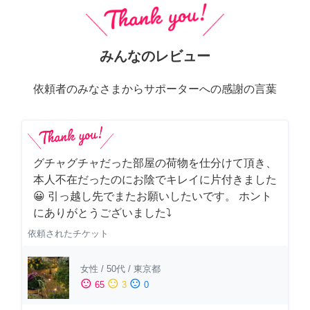
みんなのレビュー
依頼者のみなさまからサポーターへの感謝の言葉
グチャグチャだった部屋の荷物を仕分けて頂き、
本人不在だったのにお陰でキレイに片付きました
😀 引っ越し先でまたお願いしたいです。 ホント
にありがとうございました⤵
依頼されたチケット
女性
/
50代
/
東京都
sentiment_satisfied
sentiment_neutral
sentiment_dissatisfied
65
3
0