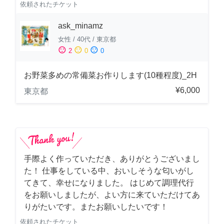
依頼されたチケット
ask_minamz
女性
/
40代
/
東京都
sentiment_satisfied
sentiment_neutral
sentiment_dissatisfied
2
0
0
お野菜多めの常備菜お作りします(10種程度)_2H
¥6,000
東京都
手際よく作っていただき、ありがとうございまし
た！ 仕事をしている中、おいしそうな匂いがし
てきて、幸せになりました。 はじめて調理代行
をお願いしましたが、よい方に来ていただけてあ
りがたいです。またお願いしたいです！
依頼されたチケット