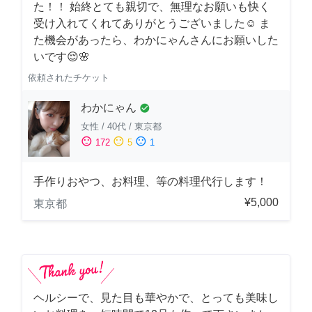
た！！ 始終とても親切で、無理なお願いも快く
受け入れてくれてありがとうございました☺️ ま
た機会があったら、わかにゃんさんにお願いした
いです😌🌸
依頼されたチケット
わかにゃん
check_circle
女性
/
40代
/
東京都
sentiment_satisfied
sentiment_neutral
sentiment_dissatisfied
172
5
1
手作りおやつ、お料理、等の料理代行します！
¥5,000
東京都
ヘルシーで、見た目も華やかで、とっても美味し