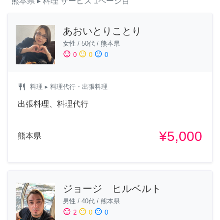
熊本県
▸ 料理
サービス
1ページ目
あおいとりことり
女性
/
50代
/
熊本県
sentiment_satisfied
sentiment_neutral
sentiment_dissatisfied
0
0
0
restaurant
料理
▸ 料理代行・出張料理
出張料理、料理代行
¥5,000
熊本県
ジョージ ヒルベルト
男性
/
40代
/
熊本県
sentiment_satisfied
sentiment_neutral
sentiment_dissatisfied
2
0
0