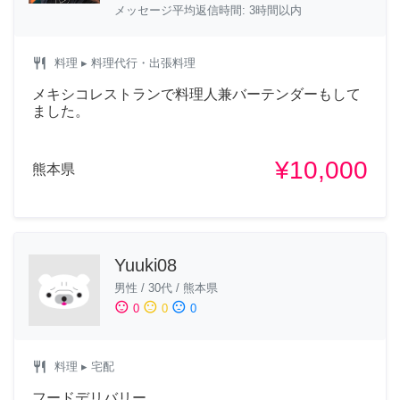
メッセージ平均返信時間: 3時間以内
restaurant
料理
▸ 料理代行・出張料理
メキシコレストランで料理人兼バーテンダーもして
ました。
¥10,000
熊本県
Yuuki08
男性
/
30代
/
熊本県
sentiment_satisfied
sentiment_neutral
sentiment_dissatisfied
0
0
0
restaurant
料理
▸ 宅配
フードデリバリー