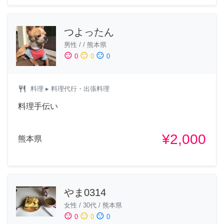
つよったん
男性
/
/
熊本県
sentiment_satisfied
sentiment_neutral
sentiment_dissatisfied
0
0
0
restaurant
料理
▸ 料理代行・出張料理
料理手伝い
¥2,000
熊本県
やま0314
女性
/
30代
/
熊本県
sentiment_satisfied
sentiment_neutral
sentiment_dissatisfied
0
0
0