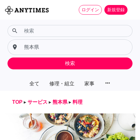
ログイン
新規登録
search
place
検索
more_horiz
全て
修理・組立
家事
TOP
▸
サービス
▸
熊本県
▸
料理