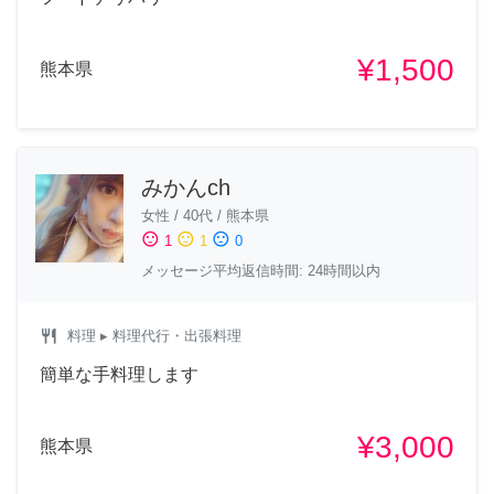
¥1,500
熊本県
みかんch
女性
/
40代
/
熊本県
sentiment_satisfied
sentiment_neutral
sentiment_dissatisfied
1
1
0
メッセージ平均返信時間: 24時間以内
restaurant
料理
▸ 料理代行・出張料理
簡単な手料理します
¥3,000
熊本県