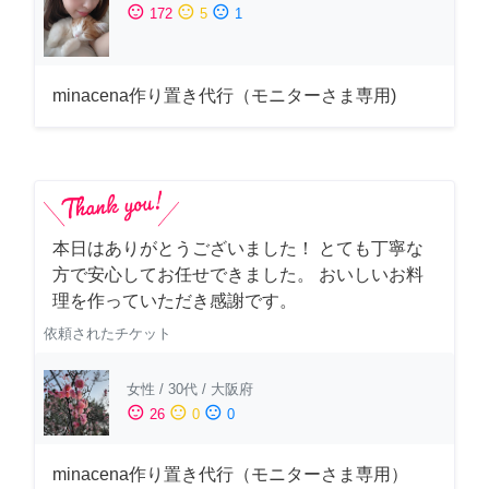
sentiment_satisfied
sentiment_neutral
sentiment_dissatisfied
172
5
1
minacena作り置き代行（モニターさま専用)
本日はありがとうございました！ とても丁寧な
方で安心してお任せできました。 おいしいお料
理を作っていただき感謝です。
依頼されたチケット
女性
/
30代
/
大阪府
sentiment_satisfied
sentiment_neutral
sentiment_dissatisfied
26
0
0
minacena作り置き代行（モニターさま専用）