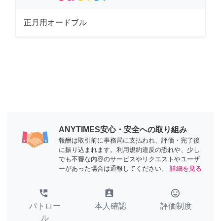
正月用オードブル
ANYTIMES安心・安全への取り組み
報酬は取引前に事務局に支払われ、評価・完了後
に振り込まれます。利用規約違反の恐れや、少し
でも不審な内容のサービスやリクエストやユーザ
ーがあった場合は通報してください。
詳細を見る
perm_phone_msg
assignment_ind
tag_faces
パトロー
本人確認
評価制度
ル