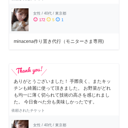
女性
/
40代
/
東京都
sentiment_satisfied
sentiment_neutral
sentiment_dissatisfied
172
5
1
minacena作り置き代行（モニターさま専用)
ありがとうございました！ 手際良く、またキッ
チンも綺麗に使って頂きました。 お野菜がどれ
も均一に薄く切られて技術の高さを感じれまし
た。 今日食べた分も美味しかったです。
依頼されたチケット
女性
/
40代
/
東京都