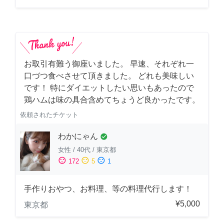
お取引有難う御座いました。 早速、それぞれ一
口づつ食べさせて頂きました。 どれも美味しい
です！ 特にダイエットしたい思いもあったので
鶏ハムは味の具合含めてちょうど良かったです。
依頼されたチケット
わかにゃん
check_circle
女性
/
40代
/
東京都
sentiment_satisfied
sentiment_neutral
sentiment_dissatisfied
172
5
1
手作りおやつ、お料理、等の料理代行します！
¥5,000
東京都