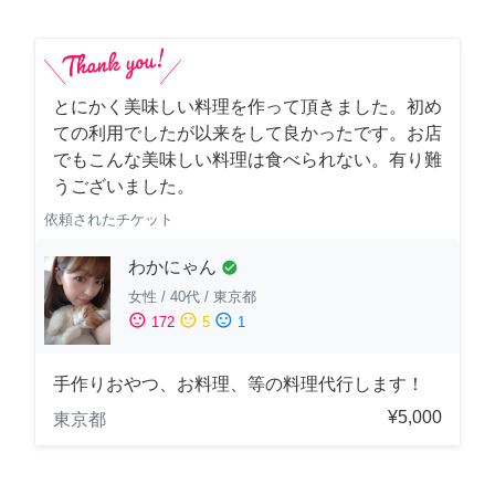
とにかく美味しい料理を作って頂きました。初め
ての利用でしたが以来をして良かったです。お店
でもこんな美味しい料理は食べられない。有り難
うございました。
依頼されたチケット
わかにゃん
check_circle
女性
/
40代
/
東京都
sentiment_satisfied
sentiment_neutral
sentiment_dissatisfied
172
5
1
手作りおやつ、お料理、等の料理代行します！
¥5,000
東京都