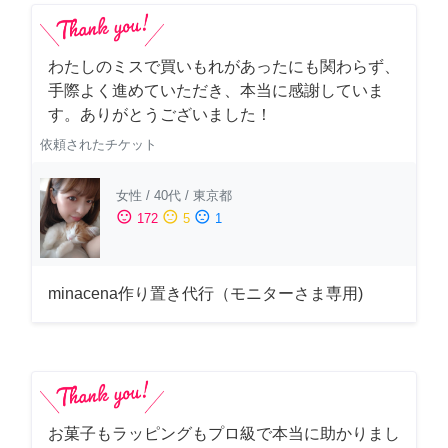
わたしのミスで買いもれがあったにも関わらず、
手際よく進めていただき、本当に感謝していま
す。ありがとうございました！
依頼されたチケット
女性
/
40代
/
東京都
sentiment_satisfied
sentiment_neutral
sentiment_dissatisfied
172
5
1
minacena作り置き代行（モニターさま専用)
お菓子もラッピングもプロ級で本当に助かりまし