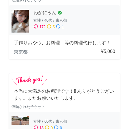
依頼されたチケット
わかにゃん
check_circle
女性
/
40代
/
東京都
sentiment_satisfied
sentiment_neutral
sentiment_dissatisfied
172
5
1
手作りおやつ、お料理、等の料理代行します！
¥5,000
東京都
本当に大満足のお料理です！‼️ ありがとうござい
ます。またお願いいたします。
依頼されたチケット
女性
/
60代
/
東京都
sentiment_satisfied
sentiment_neutral
sentiment_dissatisfied
18
0
0