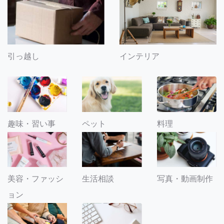
引っ越し
インテリア
趣味・習い事
ペット
料理
美容・ファッシ
生活相談
写真・動画制作
ョン