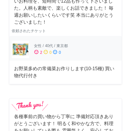
いお料理を、短時間で12品も作って下さいまし
た。人柄も素敵で、楽しくお話できました！ 毎
週お願いしたいくらいです笑 本当にありがとう
ございました！
依頼されたチケット
女性
/
40代
/
東京都
sentiment_satisfied
sentiment_neutral
sentiment_dissatisfied
2
0
0
お野菜多めの常備菜お作りします(10-15種) 買い
物代行付き
各種事前の買い物から丁寧に 準備対応頂きあり
がとうございます！ 明るく和やかな方で、料理
をお願いしている際も 雰囲気よく、安心してお