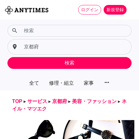
ログイン
新規登録
search
place
検索
more_horiz
全て
修理・組立
家事
TOP
▸
サービス
▸
京都府
▸
美容・ファッション
▸
ネ
イル・マツエク