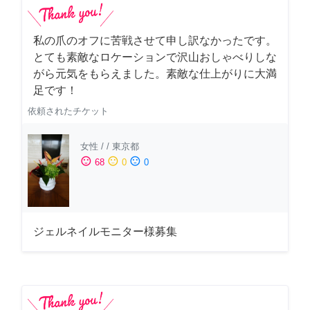
私の爪のオフに苦戦させて申し訳なかったです。
とても素敵なロケーションで沢山おしゃべりしな
がら元気をもらえました。素敵な仕上がりに大満
足です！
依頼されたチケット
女性
/
/
東京都
sentiment_satisfied
sentiment_neutral
sentiment_dissatisfied
68
0
0
ジェルネイルモニター様募集