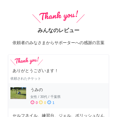
みんなのレビュー
依頼者のみなさまからサポーターへの感謝の言葉
ありがとうございます！
依頼されたチケット
うみの
女性
/
30代
/
千葉県
sentiment_satisfied
sentiment_neutral
sentiment_dissatisfied
0
0
1
セルフネイル、練習台、ジェル、ポリッシュなん