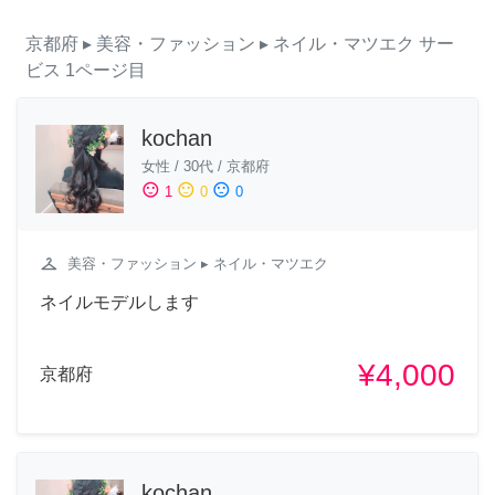
京都府
▸ 美容・ファッション
▸ ネイル・マツエク
サー
ビス
1ページ目
kochan
女性
/
30代
/
京都府
sentiment_satisfied
sentiment_neutral
sentiment_dissatisfied
1
0
0
checkroom
美容・ファッション
▸ ネイル・マツエク
ネイルモデルします
¥4,000
京都府
kochan