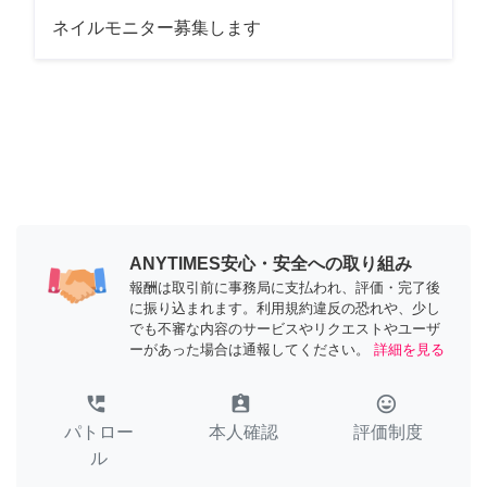
ネイルモニター募集します
ANYTIMES安心・安全への取り組み
報酬は取引前に事務局に支払われ、評価・完了後
に振り込まれます。利用規約違反の恐れや、少し
でも不審な内容のサービスやリクエストやユーザ
ーがあった場合は通報してください。
詳細を見る
perm_phone_msg
assignment_ind
tag_faces
パトロー
本人確認
評価制度
ル