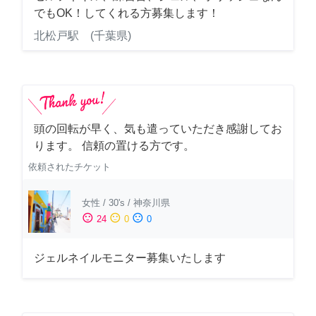
でもOK！してくれる方募集します！
北松戸駅 (千葉県)
頭の回転が早く、気も遣っていただき感謝してお
ります。 信頼の置ける方です。
依頼されたチケット
女性
/
30's
/
神奈川県
sentiment_satisfied
sentiment_neutral
sentiment_dissatisfied
24
0
0
ジェルネイルモニター募集いたします