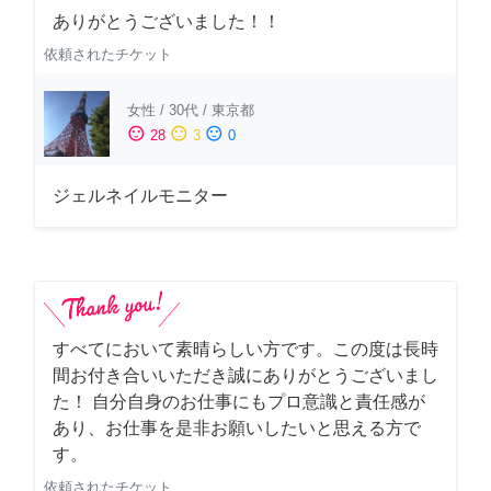
ありがとうございました！！
依頼されたチケット
女性
/
30代
/
東京都
sentiment_satisfied
sentiment_neutral
sentiment_dissatisfied
28
3
0
ジェルネイルモニター
すべてにおいて素晴らしい方です。この度は長時
間お付き合いいただき誠にありがとうございまし
た！ 自分自身のお仕事にもプロ意識と責任感が
あり、お仕事を是非お願いしたいと思える方で
す。
依頼されたチケット