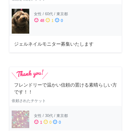
女性
/
60代
/
東京都
sentiment_satisfied
sentiment_neutral
sentiment_dissatisfied
48
1
0
ジェルネイルモニター募集いたします
フレンドリーで温かい信頼の置ける素晴らしい方
です！！
依頼されたチケット
女性
/
30代
/
東京都
sentiment_satisfied
sentiment_neutral
sentiment_dissatisfied
1
0
0