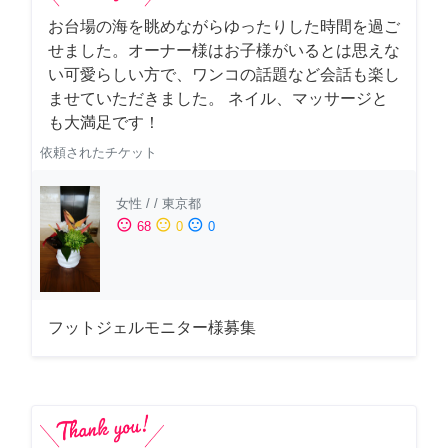
お台場の海を眺めながらゆったりした時間を過ご
せました。オーナー様はお子様がいるとは思えな
い可愛らしい方で、ワンコの話題など会話も楽し
ませていただきました。 ネイル、マッサージと
も大満足です！
依頼されたチケット
女性
/
/
東京都
sentiment_satisfied
sentiment_neutral
sentiment_dissatisfied
68
0
0
フットジェルモニター様募集