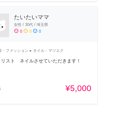
たいたいママ
女性
/
30代
/
埼玉県
sentiment_satisfied
sentiment_neutral
sentiment_dissatisfied
0
0
0
容・ファッション
▸ ネイル・マツエク
イリスト ネイルさせていただきます！
¥5,000
県