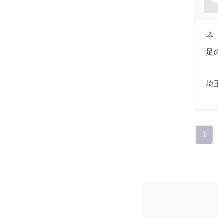
checkroom
足
埼
1