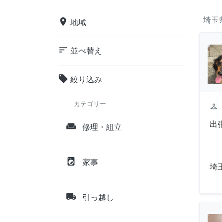
埼玉
place
地域
sort
並べ替え
local_offer
絞り込み
カテゴリー
checkroom
出
weekend
修理・組立
local_laundry_service
家事
埼
local_shipping
引っ越し