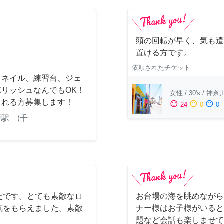
頭の回転が早く、気も遣
置ける方です。
依頼されたチケット
フネイル、練習台、ジェ
ポリッシュなんでもOK！
女性
/
30's
/
神奈
くれる方募集します！
sentiment_satisfied
sentiment_neutral
sentiment_dissatisfied
24
0
0
駅 (千
たです。とても素敵なロ
お台場の海を眺めながら
気をもらえました。素敵
ナー様はお子様がいると
題など会話も楽しませて