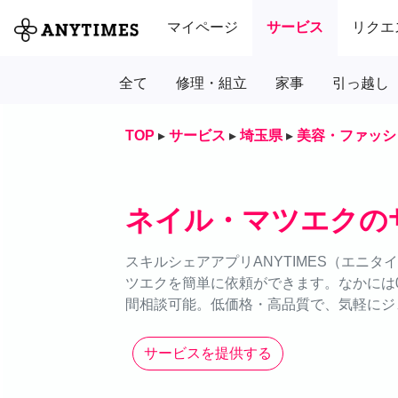
マイページ
サービス
リクエ
全て
修理・組立
家事
引っ越し
TOP
▸
サービス
▸
埼玉県
▸
美容・ファッシ
ネイル・マツエクの
スキルシェアアプリANYTIMES（エニ
ツエクを簡単に依頼ができます。なかには0
間相談可能。低価格・高品質で、気軽にジ
サービスを提供する