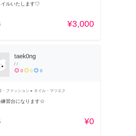
ネイルいたします♡
¥3,000
県
taek0ng
/
/
sentiment_satisfied
sentiment_neutral
sentiment_dissatisfied
0
0
0
容・ファッション
▸ ネイル・マツエク
ル練習台になります☆
¥0
県