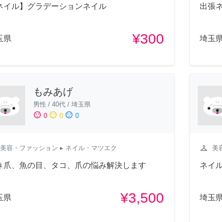
ネイル】グラデーションネイル
出張
¥300
玉県
埼玉
もみあげ
男性
/
40代
/
埼玉県
sentiment_satisfied
sentiment_neutral
sentiment_dissatisfied
0
0
0
checkroom
美容・ファッション
▸ ネイル・マツエク
美
き爪、魚の目、タコ、爪の悩み解決します
ネイ
¥3,500
玉県
埼玉