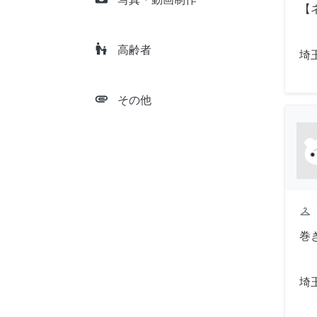
【
escalator_warning
高齢者
埼
attachment
その他
checkroom
巻
埼