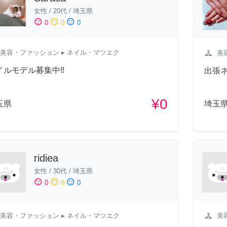
女性
/
20代
/
埼玉県
sentiment_satisfied
sentiment_neutral
sentiment_dissatisfied
0
0
0
美容・ファッション
▸ ネイル・マツエク
checkroom
美
イルモデル募集中‼️
出張
¥0
玉県
埼玉
ridiea
女性
/
30代
/
埼玉県
sentiment_satisfied
sentiment_neutral
sentiment_dissatisfied
0
0
0
checkroom
美容・ファッション
▸ ネイル・マツエク
美