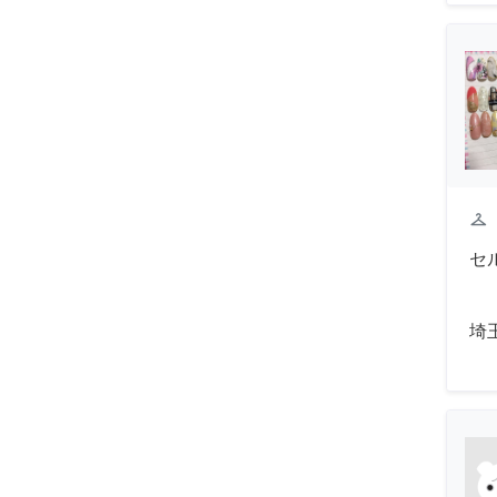
checkroom
セ
埼