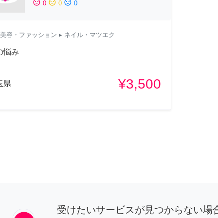
sentiment_satisfied
sentiment_neutral
sentiment_dissatisfied
0
0
0
美容・ファッション
▸ ネイル・マツエク
の悩み
¥3,500
玉県
受けたいサービスが見つからない場