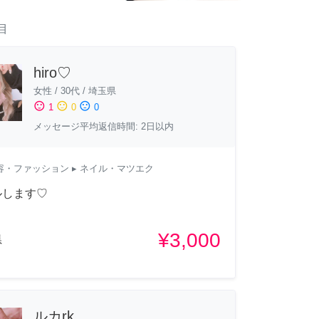
目
hiro♡
女性
/
30代
/
埼玉県
sentiment_satisfied
sentiment_neutral
sentiment_dissatisfied
1
0
0
メッセージ平均返信時間: 2日以内
容・ファッション
▸ ネイル・マツエク
ルします♡
¥3,000
県
ルカrk