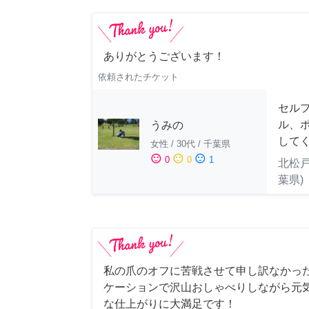
ありがとうございます！
依頼されたチケット
セル
ル、
うみの
して
女性
/
30代
/
千葉県
sentiment_satisfied
sentiment_neutral
sentiment_dissatisfied
0
0
1
北松戸
葉県)
私の爪のオフに苦戦させて申し訳なかっ
ケーションで沢山おしゃべりしながら元
な仕上がりに大満足です！