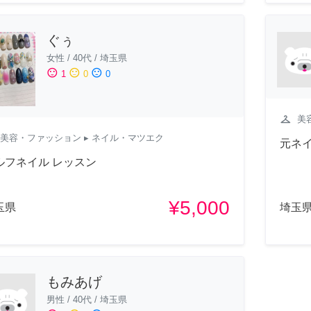
ぐぅ
女性
/
40代
/
埼玉県
sentiment_satisfied
sentiment_neutral
sentiment_dissatisfied
1
0
0
checkroom
美
美容・ファッション
▸ ネイル・マツエク
元ネ
ルフネイル レッスン
¥5,000
玉県
埼玉
もみあげ
男性
/
40代
/
埼玉県