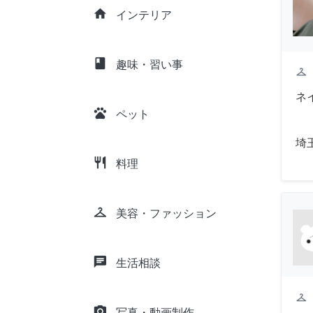
home
インテリア
class
趣味・習い事
checkroom
ネ
pets
ペット
埼
restaurant
料理
checkroom
美容・ファッション
chat
生活相談
checkroom
camera_alt
写真・動画制作