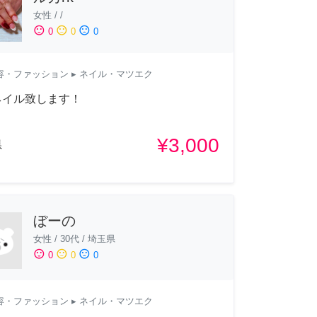
女性
/
/
sentiment_satisfied
sentiment_neutral
sentiment_dissatisfied
0
0
0
容・ファッション
▸ ネイル・マツエク
ネイル致します！
¥3,000
県
ぼーの
女性
/
30代
/
埼玉県
sentiment_satisfied
sentiment_neutral
sentiment_dissatisfied
0
0
0
容・ファッション
▸ ネイル・マツエク