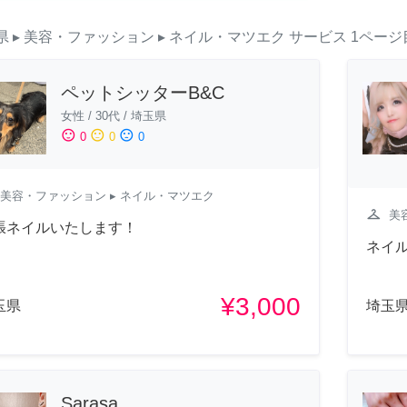
県
▸ 美容・ファッション
▸ ネイル・マツエク
サービス
1ページ
ペットシッターB&C
女性
/
30代
/
埼玉県
sentiment_satisfied
sentiment_neutral
sentiment_dissatisfied
0
0
0
美容・ファッション
▸ ネイル・マツエク
checkroom
美
張ネイルいたします！
ネイ
¥3,000
玉県
埼玉
Sarasa