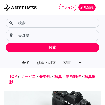
ログイン
新規登録
search
place
検索
more_horiz
全て
修理・組立
家事
TOP
▸
サービス
▸
長野県
▸
写真・動画制作
▸
写真撮
影