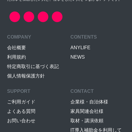
COMPANY
CONTENTS
会社概要
ANYLIFE
利用規約
NEWS
特定商取引に基づく表記
個人情報保護方針
SUPPORT
CONTACT
ご利用ガイド
企業様・自治体様
よくある質問
家具関連会社様
お問い合わせ
取材・講演依頼
IT導入補助金を利用して