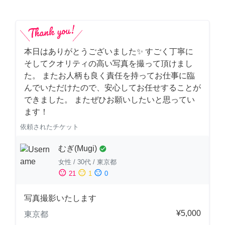
本日はありがとうございました✨ すごく丁寧に
そしてクオリティの高い写真を撮って頂けまし
た。 またお人柄も良く責任を持ってお仕事に臨
んでいただけたので、安心してお任せすることが
できました。 またぜひお願いしたいと思ってい
ます！
依頼されたチケット
むぎ(Mugi)
check_circle
女性
/
30代
/
東京都
sentiment_satisfied
sentiment_neutral
sentiment_dissatisfied
21
1
0
写真撮影いたします
¥5,000
東京都