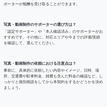
ポーターが報酬を受け取ることができます。
写真・動画制作のサポーターの選び方は？
「認定サポーター」や「本人確認済み」のサポーターがお
すすめです。その他に、対応エリアや今までの評価/実績
を確認して、選んでください。
写真・動画制作の依頼における注意点は？
事前に、具体的に依頼したい内容やイメージ、日時、場
所、交通費や駐車料金、雑費も含んだ料金の確認など、し
っかりと個別相談をしてから本契約をするかどうかを決め
ましょう。