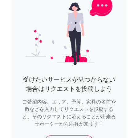
受けたいサービスが見つからない
場合はリクエストを投稿しよう
ご希望内容、エリア、予算、家具の名前や
数などを入力してリクエストを投稿する
と、そのリクエストに応えることが出来る
サポーターから応募が来ます！