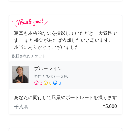
写真も本格的なのを撮影していただき、大満足で
す！ また機会があれば依頼したいと思います。
本当にありがとうございました！
依頼されたチケット
ブルーレイン
男性
/
70代
/
千葉県
sentiment_satisfied
sentiment_neutral
sentiment_dissatisfied
3
0
0
あなたに同行して風景やポートレートを撮ります
¥5,000
千葉県