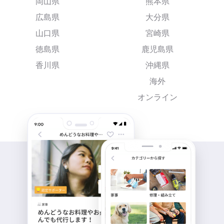
岡山県
熊本県
広島県
大分県
山口県
宮崎県
徳島県
鹿児島県
香川県
沖縄県
海外
オンライン