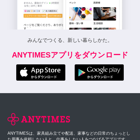
みんなでつくる、新しい暮らしかた。
ANYTIMESアプリをダウンロード
ANYTIMESは、家具組み立てや配送、家事などの日常のちょっとし
た用事を依頼したい人と、仕事をしたい人をつなげるアプリです。