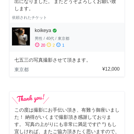
出になりました。 またどうぞよろしくお願い致
します。
依頼されたチケット
koikeya
check_circle
男性
/
40代
/
東京都
sentiment_satisfied
sentiment_neutral
sentiment_dissatisfied
20
2
1
七五三の写真撮影させて頂きます。
¥12,000
東京都
この度は撮影にお手伝い頂き、有難う御座いまし
た！ 納得がいくまで撮影頂き感謝しておりま
す。 写真の上がりにも非常に満足です(^ ^) もし
宜しければ、またご協力頂きたく思いますので、