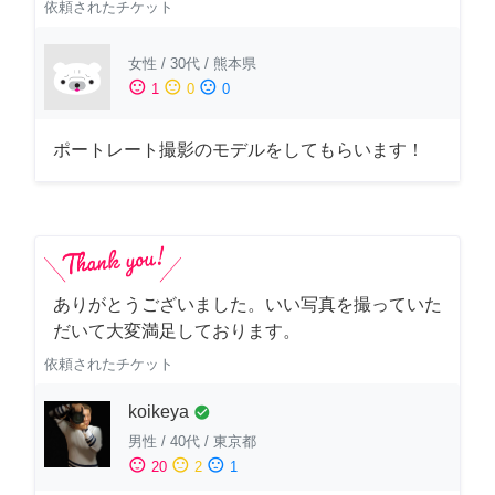
依頼されたチケット
女性
/
30代
/
熊本県
sentiment_satisfied
sentiment_neutral
sentiment_dissatisfied
1
0
0
ポートレート撮影のモデルをしてもらいます！
ありがとうございました。いい写真を撮っていた
だいて大変満足しております。
依頼されたチケット
koikeya
check_circle
男性
/
40代
/
東京都
sentiment_satisfied
sentiment_neutral
sentiment_dissatisfied
20
2
1