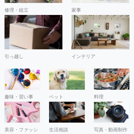
修理・組立
家事
引っ越し
インテリア
趣味・習い事
ペット
料理
美容・ファッシ
生活相談
写真・動画制作