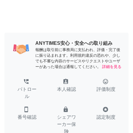
ANYTIMES安心・安全への取り組み
報酬は取引前に事務局に支払われ、評価・完了後
に振り込まれます。利用規約違反の恐れや、少し
でも不審な内容のサービスやリクエストやユーザ
ーがあった場合は通報してください。
詳細を見る
perm_phone_msg
assignment_ind
tag_faces
パトロー
本人確認
評価制度
ル
smartphone
lock
stars
番号確認
シェアワ
認定制度
ーカー保
険