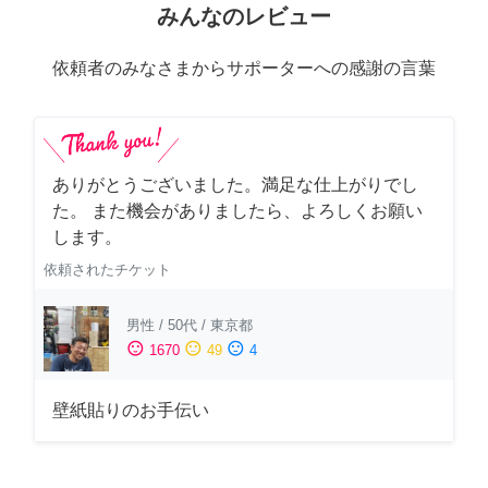
みんなのレビュー
依頼者のみなさまからサポーターへの感謝の言葉
ありがとうございました。満足な仕上がりでし
た。 また機会がありましたら、よろしくお願い
します。
依頼されたチケット
男性
/
50代
/
東京都
sentiment_satisfied
sentiment_neutral
sentiment_dissatisfied
1670
49
4
壁紙貼りのお手伝い