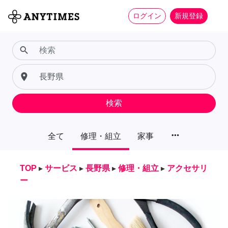
ログイン
新規登録
search
place
検索
more_horiz
全て
修理・組立
家事
TOP
▸
サービス
▸
長野県
▸
修理・組立
▸
アクセサリ
ー