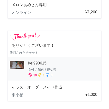
メロンあめさん専用
¥1,200
オンライン
ありがとうございます！
依頼されたチケット
kei990615
女性
/
20代
/
愛知県
sentiment_satisfied
sentiment_neutral
sentiment_dissatisfied
10
1
0
イラストオーダーメイド作成
¥1,000
東京都