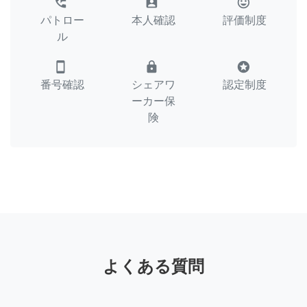
perm_phone_msg
assignment_ind
tag_faces
パトロー
本人確認
評価制度
ル
smartphone
lock
stars
番号確認
シェアワ
認定制度
ーカー保
険
よくある質問