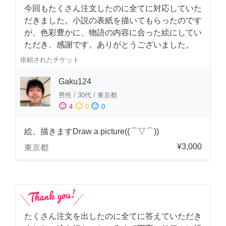
今回もたくさん注文したのに全てに対応していた
だきました。小説の表紙を描いてもらったのです
が、色彩豊かに、物語の内容に合った絵にしてい
ただき、感謝です。ありがとうございました。
依頼されたチケット
Gaku124
男性
/
30代
/
東京都
sentiment_satisfied
sentiment_neutral
sentiment_dissatisfied
4
0
0
絵、描きますDraw a picture((⌒▽⌒))
¥3,000
東京都
たくさん注文を出したのに全てに答えていただき