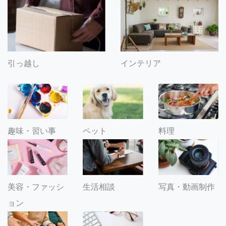
引っ越し
インテリア
趣味・習い事
ペット
料理
美容・ファッシ
生活相談
写真・動画制作
ョン