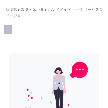
新潟県
▸ 趣味・習い事
▸ ハンドメイド・手芸
サービス
1
ページ目
1