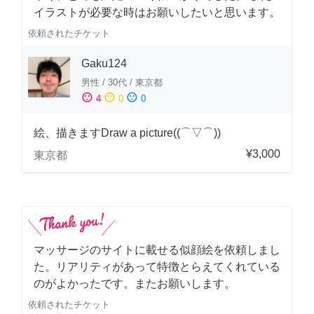
イラストが必要な時はお願いしたいと思います。
依頼されたチケット
Gaku124
男性
/
30代
/
東京都
sentiment_satisfied
sentiment_neutral
sentiment_dissatisfied
4
0
0
絵、描きますDraw a picture((⌒▽⌒))
¥3,000
東京都
マッサージのサイトに載せる似顔絵を依頼しまし
た。リアリティがあって特徴とらえてくれている
のがよかったです。またお願いします。
依頼されたチケット