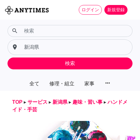
ログイン
新規登録
search
place
検索
more_horiz
全て
修理・組立
家事
TOP
▸
サービス
▸
新潟県
▸
趣味・習い事
▸
ハンドメ
イド・手芸