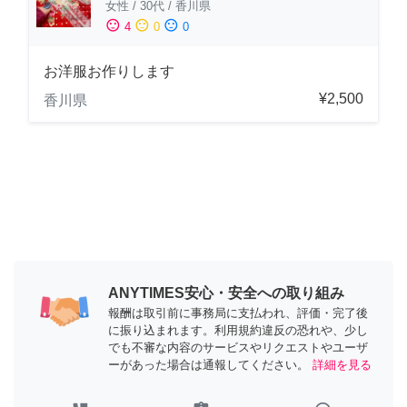
女性
/
30代
/
香川県
sentiment_satisfied
sentiment_neutral
sentiment_dissatisfied
4
0
0
お洋服お作りします
¥2,500
香川県
ANYTIMES安心・安全への取り組み
報酬は取引前に事務局に支払われ、評価・完了後
に振り込まれます。利用規約違反の恐れや、少し
でも不審な内容のサービスやリクエストやユーザ
ーがあった場合は通報してください。
詳細を見る