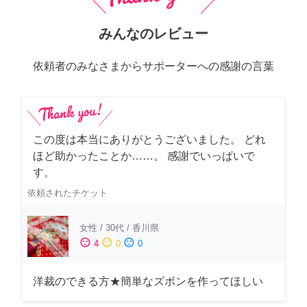
みんなのレビュー
依頼者のみなさまからサポーターへの感謝の言葉
この度は本当にありがとうございました。 どれ
ほど助かったことか……。 感謝でいっぱいで
す。
依頼されたチケット
女性
/
30代
/
香川県
sentiment_satisfied
sentiment_neutral
sentiment_dissatisfied
4
0
0
洋裁のできる方★簡単なズボンを作ってほしい