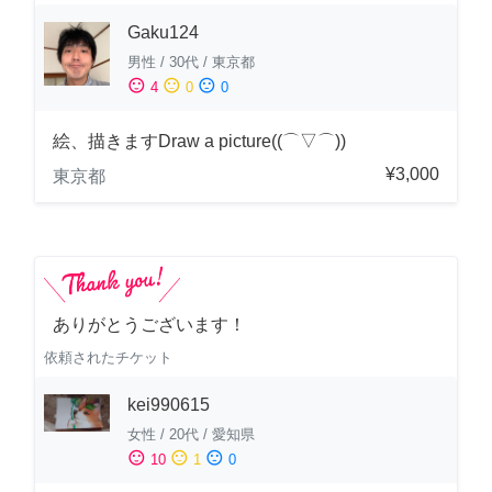
Gaku124
男性
/
30代
/
東京都
sentiment_satisfied
sentiment_neutral
sentiment_dissatisfied
4
0
0
絵、描きますDraw a picture((⌒▽⌒))
¥3,000
東京都
ありがとうございます！
依頼されたチケット
kei990615
女性
/
20代
/
愛知県
sentiment_satisfied
sentiment_neutral
sentiment_dissatisfied
10
1
0