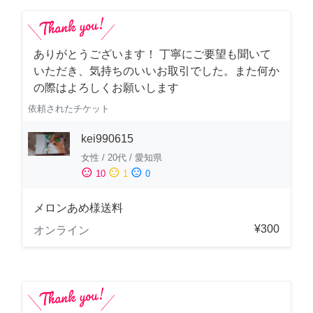
ありがとうございます！ 丁寧にご要望も聞いて
いただき、気持ちのいいお取引でした。また何か
の際はよろしくお願いします
依頼されたチケット
kei990615
女性
/
20代
/
愛知県
sentiment_satisfied
sentiment_neutral
sentiment_dissatisfied
10
1
0
メロンあめ様送料
¥300
オンライン