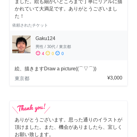
ました。絵も細かいところまで丁寧にリアルに描
かれていて大満足です。ありがとうございまし
た！
依頼されたチケット
Gaku124
男性
/
30代
/
東京都
sentiment_satisfied
sentiment_neutral
sentiment_dissatisfied
4
0
0
絵、描きますDraw a picture((⌒▽⌒))
¥3,000
東京都
ありがとうございます。思った通りのイラストが
頂けました。また、機会がありましたら、宜しく
お願い致します。