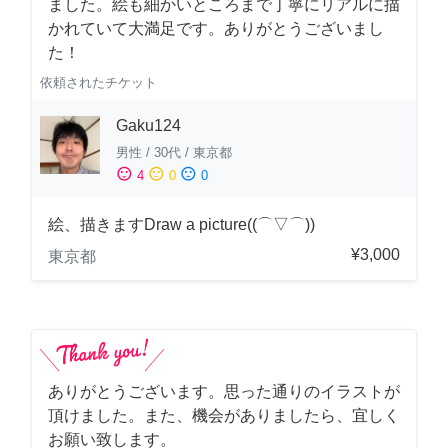
ました。絵も細かいところまで丁寧にリアルに描
かれていて大満足です。ありがとうございまし
た！
依頼されたチケット
Gaku124
男性
/
30代
/
東京都
sentiment_satisfied
sentiment_neutral
sentiment_dissatisfied
4
0
0
絵、描きますDraw a picture((⌒▽⌒))
¥3,000
東京都
ありがとうございます。思った通りのイラストが
頂けました。また、機会がありましたら、宜しく
お願い致します。