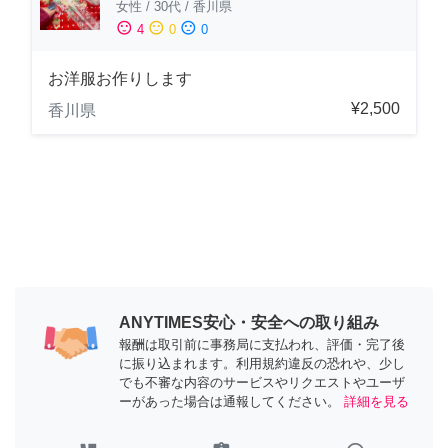
女性
/
30代
/
香川県
sentiment_satisfied
sentiment_neutral
sentiment_dissatisfied
4
0
0
お洋服お作りします
¥2,500
香川県
ANYTIMES安心・安全への取り組み
報酬は取引前に事務局に支払われ、評価・完了後
に振り込まれます。利用規約違反の恐れや、少し
でも不審な内容のサービスやリクエストやユーザ
ーがあった場合は通報してください。
詳細を見る