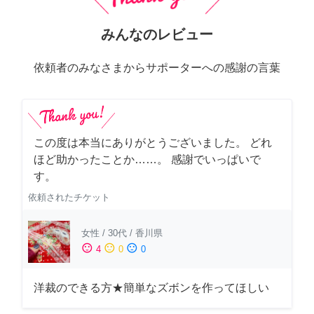
みんなのレビュー
依頼者のみなさまからサポーターへの感謝の言葉
この度は本当にありがとうございました。 どれ
ほど助かったことか……。 感謝でいっぱいで
す。
依頼されたチケット
女性
/
30代
/
香川県
sentiment_satisfied
sentiment_neutral
sentiment_dissatisfied
4
0
0
洋裁のできる方★簡単なズボンを作ってほしい