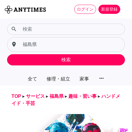
ログイン
新規登録
search
place
検索
more_horiz
全て
修理・組立
家事
TOP
▸
サービス
▸
福島県
▸
趣味・習い事
▸
ハンドメ
イド・手芸