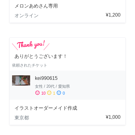
メロンあめさん専用
¥1,200
オンライン
ありがとうございます！
依頼されたチケット
kei990615
女性
/
20代
/
愛知県
sentiment_satisfied
sentiment_neutral
sentiment_dissatisfied
10
1
0
イラストオーダーメイド作成
¥1,000
東京都