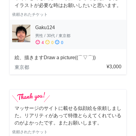
イラストが必要な時はお願いしたいと思います。
依頼されたチケット
Gaku124
男性
/
30代
/
東京都
sentiment_satisfied
sentiment_neutral
sentiment_dissatisfied
4
0
0
絵、描きますDraw a picture((⌒▽⌒))
¥3,000
東京都
マッサージのサイトに載せる似顔絵を依頼しまし
た。リアリティがあって特徴とらえてくれている
のがよかったです。またお願いします。
依頼されたチケット