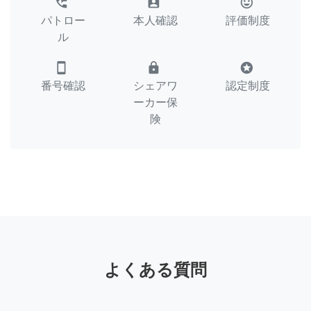
perm_phone_msg
assignment_ind
tag_faces
パトロー
本人確認
評価制度
ル
smartphone
lock
stars
番号確認
シェアワ
認定制度
ーカー保
険
よくある質問