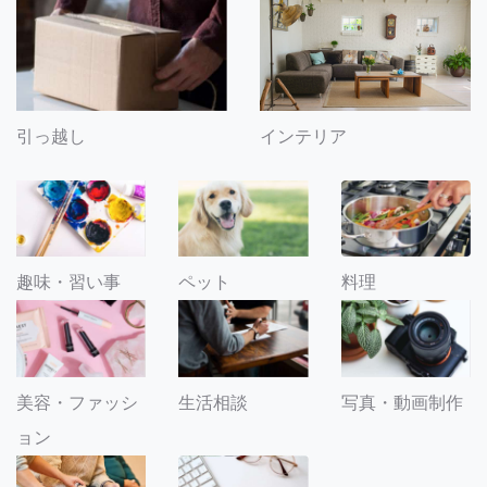
引っ越し
インテリア
趣味・習い事
ペット
料理
美容・ファッシ
生活相談
写真・動画制作
ョン