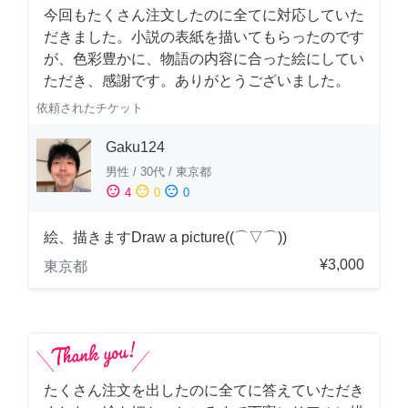
今回もたくさん注文したのに全てに対応していた
だきました。小説の表紙を描いてもらったのです
が、色彩豊かに、物語の内容に合った絵にしてい
ただき、感謝です。ありがとうございました。
依頼されたチケット
Gaku124
男性
/
30代
/
東京都
sentiment_satisfied
sentiment_neutral
sentiment_dissatisfied
4
0
0
絵、描きますDraw a picture((⌒▽⌒))
¥3,000
東京都
たくさん注文を出したのに全てに答えていただき