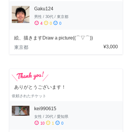
Gaku124
男性
/
30代
/
東京都
sentiment_satisfied
sentiment_neutral
sentiment_dissatisfied
4
0
0
絵、描きますDraw a picture((⌒▽⌒))
¥3,000
東京都
ありがとうございます！
依頼されたチケット
kei990615
女性
/
20代
/
愛知県
sentiment_satisfied
sentiment_neutral
sentiment_dissatisfied
10
1
0