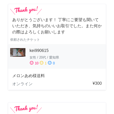
ありがとうございます！ 丁寧にご要望も聞いて
いただき、気持ちのいいお取引でした。また何か
の際はよろしくお願いします
依頼されたチケット
kei990615
女性
/
20代
/
愛知県
sentiment_satisfied
sentiment_neutral
sentiment_dissatisfied
10
1
0
メロンあめ様送料
¥300
オンライン