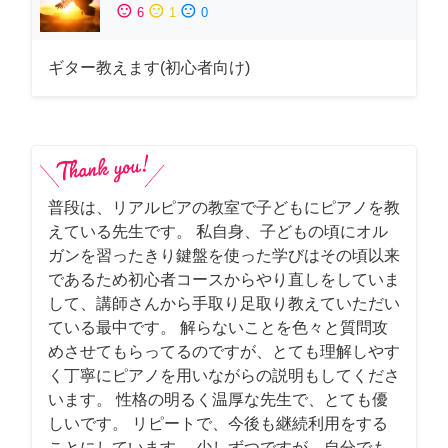
sentiment_satisfied
sentiment_neutral
sentiment_dissatisfied
6
1
0
ギター教えます(初心者向け)
普段は、リアルピアの教室で子どもにピアノを教
えている先生です。 私自身、子どもの頃にオル
ガンを習ったきり鍵盤を使った学びはその頃以来
であるため初心者コースからやり直しをしていま
して、講師さんから手取り足取り教えていただい
ている最中です。 解らないことを色々と質問攻
めさせてもらってるのですが、とても理解しやす
く丁寧にピアノを用いながらの説明もしてくださ
います。 性格の明るく温厚な先生で、とても優
しいです。 リピートで、今後も継続利用をする
ことにしています。 少しずつですが、自分でも