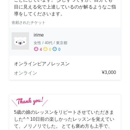
目に見える化で上達しているのが解るようなご指
導をしてくださいます。
依頼されたチケット
irime
女性
/
40代
/
東京都
sentiment_satisfied
sentiment_neutral
sentiment_dissatisfied
4
0
0
オンラインピアノレッスン
¥3,000
オンライン
5歳の娘のレッスンをリピートさせていただきま
した^ ^ 10日前の楽しかったレッスンを覚えてい
て、ノリノリでした。 とても褒め方も上手で、