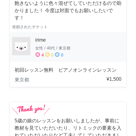
飽きないように色々混ぜてしていただけるので助
かりました！ 今度は対面でもお願いしたいで
す！
依頼されたチケット
irime
女性
/
40代
/
東京都
sentiment_satisfied
sentiment_neutral
sentiment_dissatisfied
4
0
0
初回レッスン無料 ピアノオンラインレッスン
¥1,500
東京都
5歳の娘のレッスンをお願いしましたが、事前に
教材を見ていただいたり、リトミックの要素を入
れていただいたりなど工夫してしていただきまし