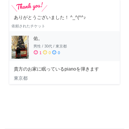
ありがとうございました！ ^_^(^^♪
依頼されたチケット
佑。
男性
/
30代
/
東京都
sentiment_satisfied
sentiment_neutral
sentiment_dissatisfied
1
0
0
貴方のお家に眠っているpianoを弾きます
東京都