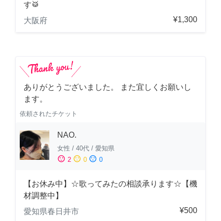
す🥁
¥1,300
大阪府
ありがとうございました。 また宜しくお願いし
ます。
依頼されたチケット
NAO.
女性
/
40代
/
愛知県
sentiment_satisfied
sentiment_neutral
sentiment_dissatisfied
2
0
0
【お休み中】☆歌ってみたの相談承ります☆【機
材調整中】
¥500
愛知県春日井市