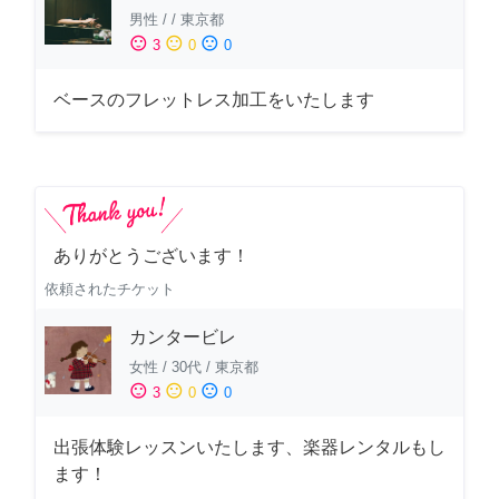
男性
/
/
東京都
sentiment_satisfied
sentiment_neutral
sentiment_dissatisfied
3
0
0
ベースのフレットレス加工をいたします
ありがとうございます！
依頼されたチケット
カンタービレ
女性
/
30代
/
東京都
sentiment_satisfied
sentiment_neutral
sentiment_dissatisfied
3
0
0
出張体験レッスンいたします、楽器レンタルもし
ます！