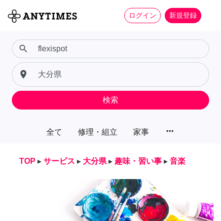
ログイン
新規登録
search
place
検索
more_horiz
全て
修理・組立
家事
TOP
▸
サービス
▸
大分県
▸
趣味・習い事
▸
音楽