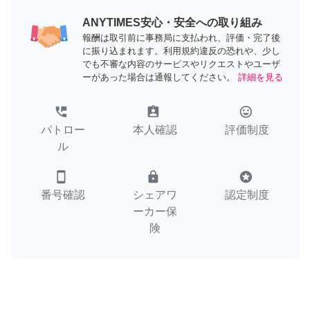
ANYTIMES安心・安全への取り組み
報酬は取引前に事務局に支払われ、評価・完了後
に振り込まれます。利用規約違反の恐れや、少し
でも不審な内容のサービスやリクエストやユーザ
ーがあった場合は通報してください。
詳細を見る
perm_phone_msg
assignment_ind
tag_faces
パトロー
本人確認
評価制度
ル
smartphone
lock
stars
番号確認
シェアワ
認定制度
ーカー保
険