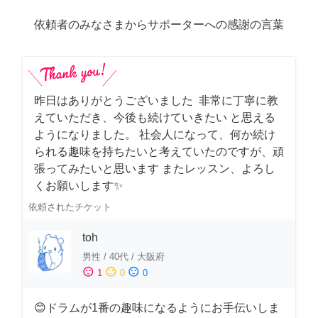
依頼者のみなさまからサポーターへの感謝の言葉
昨日はありがとうございました 非常に丁寧に教
えていただき、今後も続けていきたい と思える
ようになりました。 社会人になって、何か続け
られる趣味を持ちたいと考えていたのですが、頑
張ってみたいと思います またレッスン、よろし
くお願いします✨
依頼されたチケット
toh
男性
/
40代
/
大阪府
sentiment_satisfied
sentiment_neutral
sentiment_dissatisfied
1
0
0
😊ドラムが1番の趣味になるようにお手伝いしま