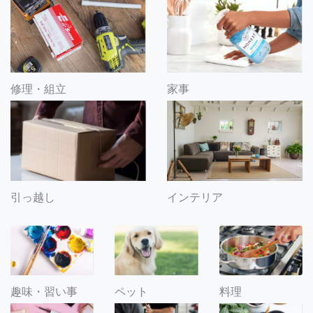
修理・組立
家事
引っ越し
インテリア
趣味・習い事
ペット
料理