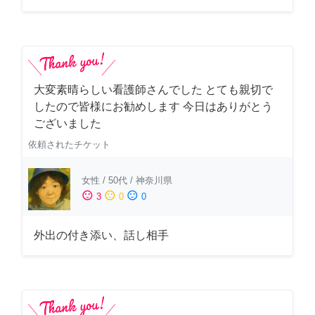
大変素晴らしい看護師さんでした とても親切で
したので皆様にお勧めします 今日はありがとう
ございました
依頼されたチケット
女性
/
50代
/
神奈川県
sentiment_satisfied
sentiment_neutral
sentiment_dissatisfied
3
0
0
外出の付き添い、話し相手