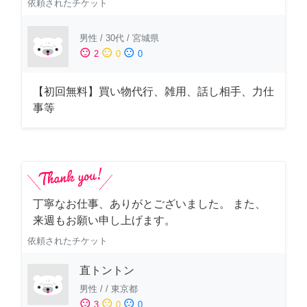
依頼されたチケット
男性
/
30代
/
宮城県
sentiment_satisfied
sentiment_neutral
sentiment_dissatisfied
2
0
0
【初回無料】買い物代行、雑用、話し相手、力仕
事等
丁寧なお仕事、ありがとございました。 また、
来週もお願い申し上げます。
依頼されたチケット
直トントン
男性
/
/
東京都
sentiment_satisfied
sentiment_neutral
sentiment_dissatisfied
3
0
0