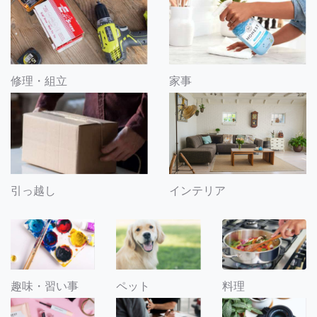
修理・組立
家事
引っ越し
インテリア
趣味・習い事
ペット
料理