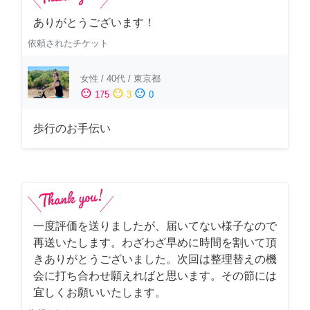
ありがとうございます！
依頼されたチケット
女性
/
40代
/
東京都
sentiment_satisfied
sentiment_neutral
sentiment_dissatisfied
175
3
0
歩行のお手伝い
一度評価を送りましたが、届いてない様子なので
再送いたします。わざわざ早めに時間を割いて頂
きありがとうございました。次回は整理替えの機
会に打ち合わせ願えればと思います。その節には
宜しくお願いいたします。