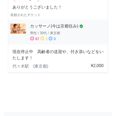
ありがとうございました！
依頼されたチケット
カッサーノ(今は京都住み)
check_circle
男性
/
30代
/
東京都
sentiment_satisfied
sentiment_neutral
sentiment_dissatisfied
67
3
0
現在停止中 高齢者の送迎や、付き添いなどをい
たします！
¥2,000
代々木駅 (東京都)