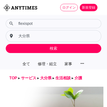
ログイン
新規登録
search
place
検索
more_horiz
全て
修理・組立
家事
TOP
▸
サービス
▸
大分県
▸
生活相談
▸
介護