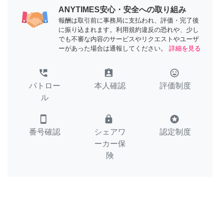
ANYTIMES安心・安全への取り組み
報酬は取引前に事務局に支払われ、評価・完了後
に振り込まれます。利用規約違反の恐れや、少し
でも不審な内容のサービスやリクエストやユーザ
ーがあった場合は通報してください。
詳細を見る
perm_phone_msg
assignment_ind
tag_faces
パトロー
本人確認
評価制度
ル
smartphone
lock
stars
番号確認
シェアワ
認定制度
ーカー保
険