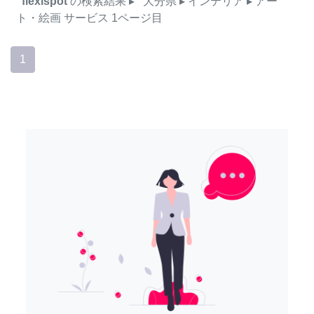
flexispot
の検索結果
▸
大分県
▸ インテリア
▸ アー
ト・絵画
サービス
1ページ目
1