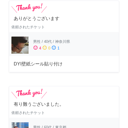
ありがとうございます
依頼されたチケット
男性
/
40代
/
神奈川県
sentiment_satisfied
sentiment_neutral
sentiment_dissatisfied
4
0
1
DYI壁紙シール貼り付け
有り難うございました。
依頼されたチケット
男性
/
60代
/
東京都