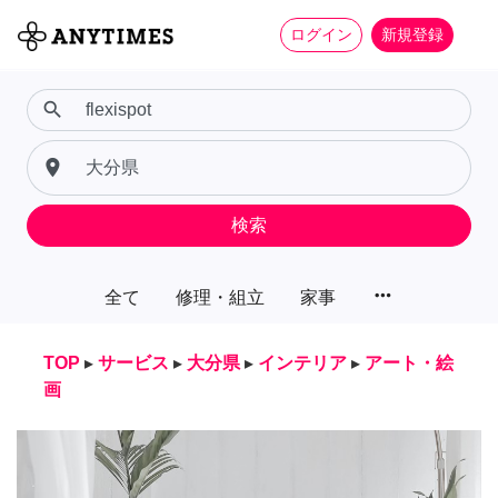
ログイン
新規登録
search
place
検索
more_horiz
全て
修理・組立
家事
TOP
▸
サービス
▸
大分県
▸
インテリア
▸
アート・絵
画