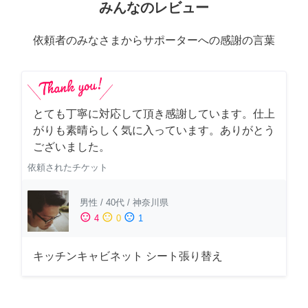
みんなのレビュー
依頼者のみなさまからサポーターへの感謝の言葉
とても丁寧に対応して頂き感謝しています。仕上
がりも素晴らしく気に入っています。ありがとう
ございました。
依頼されたチケット
男性
/
40代
/
神奈川県
sentiment_satisfied
sentiment_neutral
sentiment_dissatisfied
4
0
1
キッチンキャビネット シート張り替え