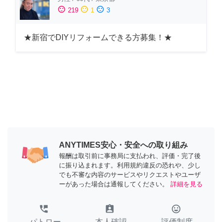
sentiment_satisfied
sentiment_neutral
sentiment_dissatisfied
219
1
3
★新宿でDIYリフォームできる方募集！★
ANYTIMES安心・安全への取り組み
報酬は取引前に事務局に支払われ、評価・完了後
に振り込まれます。利用規約違反の恐れや、少し
でも不審な内容のサービスやリクエストやユーザ
ーがあった場合は通報してください。
詳細を見る
perm_phone_msg
assignment_ind
tag_faces
パトロー
本人確認
評価制度