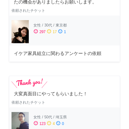
たの機会がありましたらお願いします。
依頼されたチケット
女性
/
30代
/
東京都
sentiment_satisfied
sentiment_neutral
sentiment_dissatisfied
297
17
1
イケア家具組立に関わるアンケートの依頼
大変真面目にやってもらいました！
依頼されたチケット
女性
/
50代
/
埼玉県
sentiment_satisfied
sentiment_neutral
sentiment_dissatisfied
123
4
0