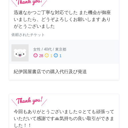
迅速なかつご丁寧な対応でした また機会が御座
いましたら、どうぞよろしくお願いします あり
がとうございました
依頼されたチケット
女性
/
40代
/
東京都
sentiment_satisfied
sentiment_neutral
sentiment_dissatisfied
28
1
1
紀伊国屋書店での購入代行及び発送
今回もありがとうございました☺️とても頑張って
いただいて感謝です🙏気持ちの良い取引ができま
した！！