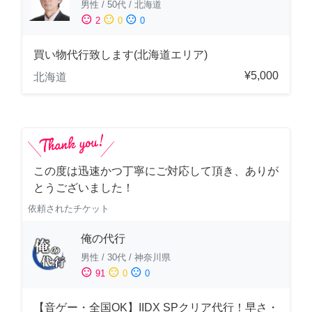
男性
/
50代
/
北海道
sentiment_satisfied
sentiment_neutral
sentiment_dissatisfied
2
0
0
買い物代行致します(北海道エリア)
¥5,000
北海道
この度は迅速かつ丁寧にご対応して頂き、ありが
とうございました！
依頼されたチケット
俺の代行
男性
/
30代
/
神奈川県
sentiment_satisfied
sentiment_neutral
sentiment_dissatisfied
91
0
0
【音ゲー・全国OK】IIDX SPクリア代行！早さ・