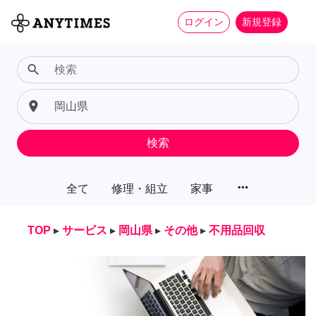
ログイン
新規登録
search
place
検索
more_horiz
全て
修理・組立
家事
TOP
▸
サービス
▸
岡山県
▸
その他
▸
不用品回収