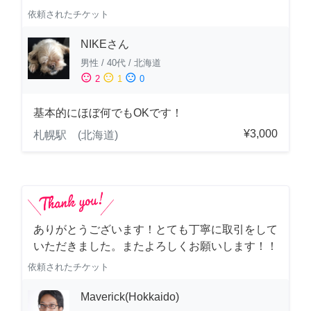
依頼されたチケット
NIKEさん
男性
/
40代
/
北海道
sentiment_satisfied
sentiment_neutral
sentiment_dissatisfied
2
1
0
基本的にほぼ何でもOKです！
¥3,000
札幌駅 (北海道)
ありがとうございます！とても丁寧に取引をして
いただきました。またよろしくお願いします！！
依頼されたチケット
Maverick(Hokkaido)