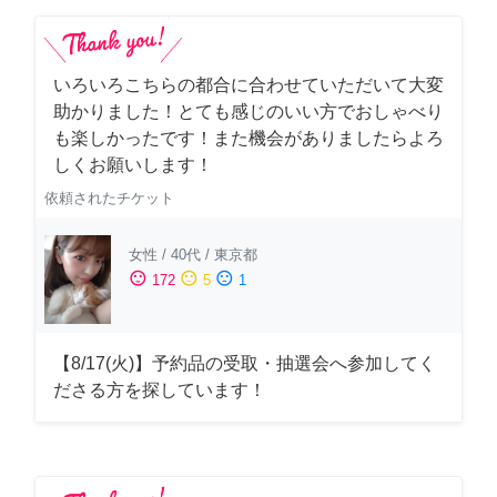
いろいろこちらの都合に合わせていただいて大変
助かりました！とても感じのいい方でおしゃべり
も楽しかったです！また機会がありましたらよろ
しくお願いします！
依頼されたチケット
女性
/
40代
/
東京都
sentiment_satisfied
sentiment_neutral
sentiment_dissatisfied
172
5
1
【8/17(火)】予約品の受取・抽選会へ参加してく
ださる方を探しています！