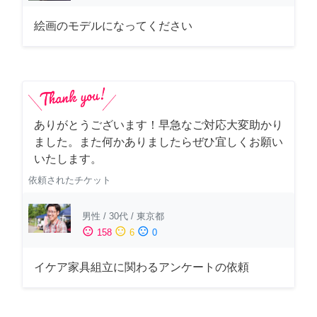
絵画のモデルになってください
ありがとうございます！早急なご対応大変助かり
ました。また何かありましたらぜひ宜しくお願い
いたします。
依頼されたチケット
男性
/
30代
/
東京都
sentiment_satisfied
sentiment_neutral
sentiment_dissatisfied
158
6
0
イケア家具組立に関わるアンケートの依頼