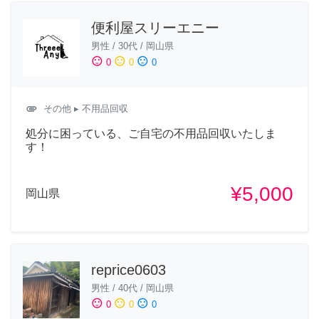
便利屋スリーエニー
男性
/
30代
/
岡山県
sentiment_satisfied
sentiment_neutral
sentiment_dissatisfied
0
0
0
attachment
その他
▸ 不用品回収
処分に困っている、ご自宅の不用品回収いたしま
す！
¥5,000
岡山県
reprice0603
男性
/
40代
/
岡山県
sentiment_satisfied
sentiment_neutral
sentiment_dissatisfied
0
0
0