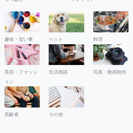
趣味・習い事
ペット
料理
美容・ファッシ
生活相談
写真・動画制作
ョン
その他
高齢者