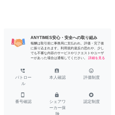
ANYTIMES安心・安全への取り組み
報酬は取引前に事務局に支払われ、評価・完了後
に振り込まれます。利用規約違反の恐れや、少し
でも不審な内容のサービスやリクエストやユーザ
ーがあった場合は通報してください。
詳細を見る
perm_phone_msg
assignment_ind
tag_faces
パトロー
本人確認
評価制度
ル
smartphone
lock
stars
番号確認
シェアワ
認定制度
ーカー保
険