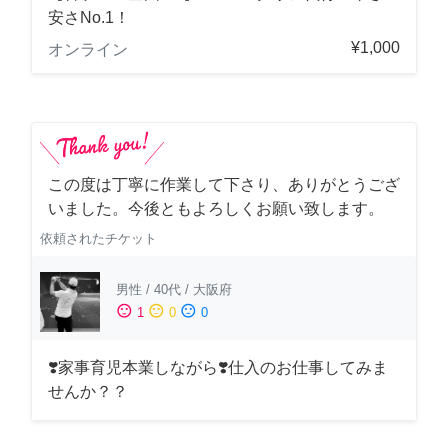
安さNo.1！
¥1,000
オンライン
この度は丁寧に作業して下さり、ありがとうござ
いました。今後ともよろしくお願い致します。
依頼されたチケット
男性
/
40代
/
大阪府
sentiment_satisfied
sentiment_neutral
sentiment_dissatisfied
1
0
0
❣️家事育児本業しながら❣️仕入のお仕事してみま
せんか？？