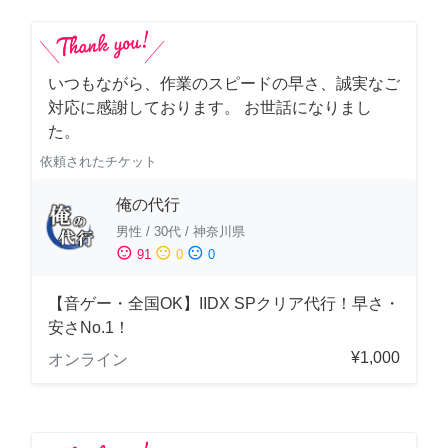
いつもながら、作業のスピードの早さ、誠実なご
対応に感謝しております。 お世話になりまし
た。
依頼されたチケット
俺の代行
男性
/
30代
/
神奈川県
sentiment_satisfied
sentiment_neutral
sentiment_dissatisfied
91
0
0
【音ゲー・全国OK】IIDX SPクリア代行！早さ・
安さNo.1！
¥1,000
オンライン