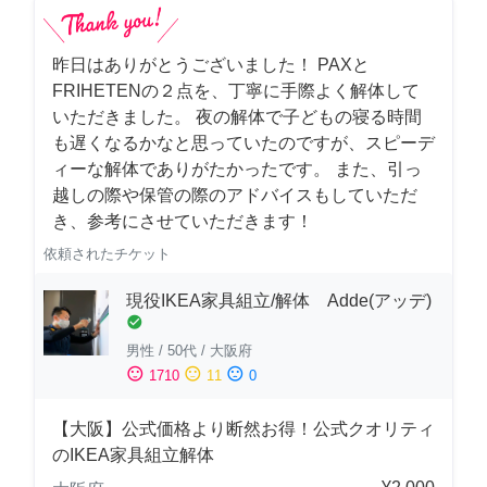
昨日はありがとうございました！ PAXと
FRIHETENの２点を、丁寧に手際よく解体して
いただきました。 夜の解体で子どもの寝る時間
も遅くなるかなと思っていたのですが、スピーデ
ィーな解体でありがたかったです。 また、引っ
越しの際や保管の際のアドバイスもしていただ
き、参考にさせていただきます！
依頼されたチケット
現役IKEA家具組立/解体 Adde(アッデ)
check_circle
男性
/
50代
/
大阪府
sentiment_satisfied
sentiment_neutral
sentiment_dissatisfied
1710
11
0
【大阪】公式価格より断然お得！公式クオリティ
のIKEA家具組立解体