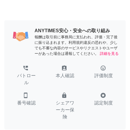
ANYTIMES安心・安全への取り組み
報酬は取引前に事務局に支払われ、評価・完了後
に振り込まれます。利用規約違反の恐れや、少し
でも不審な内容のサービスやリクエストやユーザ
ーがあった場合は通報してください。
詳細を見る
perm_phone_msg
assignment_ind
tag_faces
パトロー
本人確認
評価制度
ル
smartphone
lock
stars
番号確認
シェアワ
認定制度
ーカー保
険