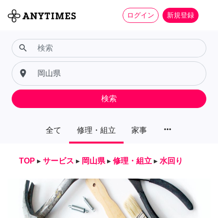
ログイン
新規登録
search
place
検索
more_horiz
全て
修理・組立
家事
TOP
▸
サービス
▸
岡山県
▸
修理・組立
▸
水回り