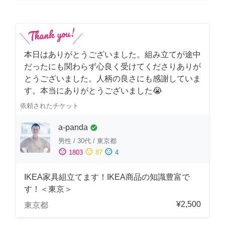
本日はありがとうございました。組み立てが途中
だったにも関わらず心良く受けてくださりありが
とうございました。人柄の良さにも感謝していま
す。本当にありがとうございました😭
依頼されたチケット
a-panda
check_circle
男性
/
30代
/
東京都
sentiment_satisfied
sentiment_neutral
sentiment_dissatisfied
1803
87
4
IKEA家具組立てます！IKEA商品の知識豊富で
す！＜東京＞
¥2,500
東京都