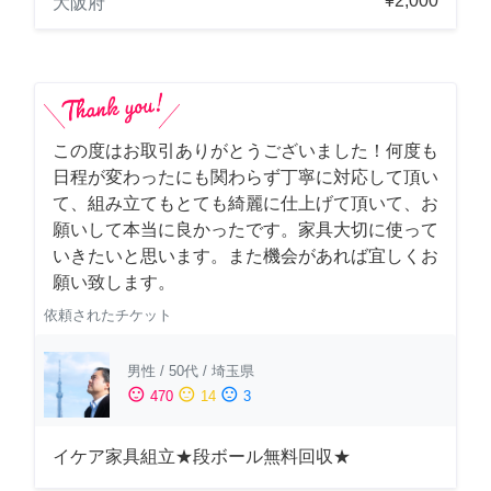
¥2,000
大阪府
この度はお取引ありがとうございました！何度も
日程が変わったにも関わらず丁寧に対応して頂い
て、組み立てもとても綺麗に仕上げて頂いて、お
願いして本当に良かったです。家具大切に使って
いきたいと思います。また機会があれば宜しくお
願い致します。
依頼されたチケット
男性
/
50代
/
埼玉県
sentiment_satisfied
sentiment_neutral
sentiment_dissatisfied
470
14
3
イケア家具組立★段ボール無料回収★