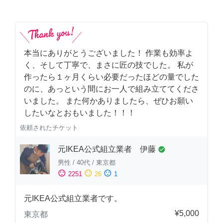
本当にありがとうございました！ 作業も効率よ
く、そして丁寧で、まさに匠の技でした。 私が
作ったら１ヶ月くらい必要だったほどの量でした
のに、あっという間にお一人で組み立ててくださ
いました。 また何かありましたら、ぜひお願い
したいなとおもいました！！！
依頼されたチケット
元IKEA公式組立業者 伊藤
check_circle
男性
/
40代
/
東京都
sentiment_satisfied
sentiment_neutral
sentiment_dissatisfied
2251
26
1
元IKEA公式組立業者です。
¥5,000
東京都