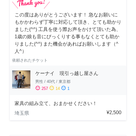
この度はありがとうございます！ 急なお願いに
もかかわらず丁寧に対応して頂き、とても助かり
ました(^^) 工具を使う際お声をかけて頂いた為、
1歳の娘も音にびっくりする事もなくとても助か
りました(^^) また機会があればお願いします（^
人^）
依頼されたチケット
ケーナイ 現引っ越し屋さん
男性
/
40代
/
東京都
sentiment_satisfied
sentiment_neutral
sentiment_dissatisfied
257
14
1
家具の組み立て、おまかせください！
¥2,500
埼玉県