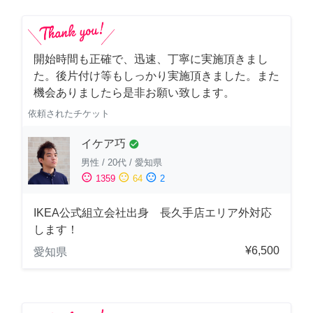
開始時間も正確で、迅速、丁寧に実施頂きまし
た。後片付け等もしっかり実施頂きました。また
機会ありましたら是非お願い致します。
依頼されたチケット
イケア巧
check_circle
男性
/
20代
/
愛知県
sentiment_satisfied
sentiment_neutral
sentiment_dissatisfied
1359
64
2
IKEA公式組立会社出身 長久手店エリア外対応
します！
¥6,500
愛知県