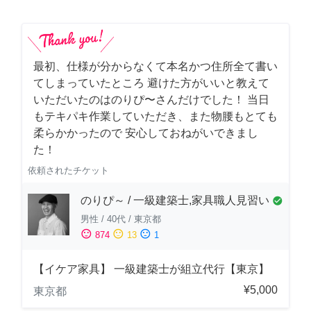
最初、仕様が分からなくて本名かつ住所全て書い
てしまっていたところ 避けた方がいいと教えて
いただいたのはのりぴ〜さんだけでした！ 当日
もテキパキ作業していただき、また物腰もとても
柔らかかったので 安心しておねがいできまし
た！
依頼されたチケット
のりぴ～ / 一級建築士,家具職人見習い
check_circle
男性
/
40代
/
東京都
sentiment_satisfied
sentiment_neutral
sentiment_dissatisfied
874
13
1
【イケア家具】 一級建築士が組立代行【東京】
¥5,000
東京都