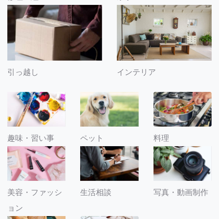
引っ越し
インテリア
趣味・習い事
ペット
料理
美容・ファッシ
生活相談
写真・動画制作
ョン