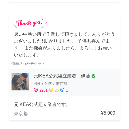
暑い中狭い所で作業して頂きまして、ありがとう
ございました❗️ 助かりました。 子供も喜んでま
す。 また機会がありましたら、よろしくお願い
いたします。
依頼されたチケット
元IKEA公式組立業者 伊藤
check_circle
男性
/
40代
/
東京都
sentiment_satisfied
sentiment_neutral
sentiment_dissatisfied
2251
26
1
元IKEA公式組立業者です。
¥5,000
東京都