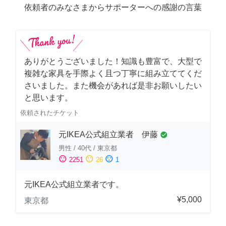
依頼者のみなさまからサポーターへの感謝の言葉
ありがとうございました！知識も豊富で、大型で
複雑な家具を手際よく且つ丁寧に組み立ててくだ
さいました。また機会があれば是非お願いしたい
と思います。
依頼されたチケット
元IKEA公式組立業者 伊藤
check_circle
男性
/
40代
/
東京都
sentiment_satisfied
sentiment_neutral
sentiment_dissatisfied
2251
26
1
元IKEA公式組立業者です。
¥5,000
東京都