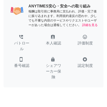
ANYTIMES安心・安全への取り組み
報酬は取引前に事務局に支払われ、評価・完了後
に振り込まれます。利用規約違反の恐れや、少し
でも不審な内容のサービスやリクエストやユーザ
ーがあった場合は通報してください。
詳細を見る
perm_phone_msg
assignment_ind
tag_faces
パトロー
本人確認
評価制度
ル
smartphone
lock
stars
番号確認
シェアワ
認定制度
ーカー保
険