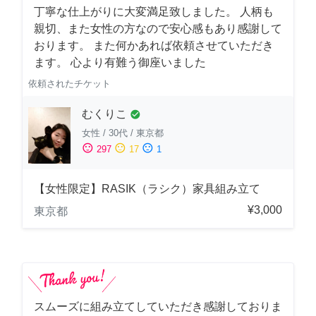
丁寧な仕上がりに大変満足致しました。 人柄も
親切、また女性の方なので安心感もあり感謝して
おります。 また何かあれば依頼させていただき
ます。 心より有難う御座いました
依頼されたチケット
むくりこ
check_circle
女性
/
30代
/
東京都
sentiment_satisfied
sentiment_neutral
sentiment_dissatisfied
297
17
1
【女性限定】RASIK（ラシク）家具組み立て
¥3,000
東京都
スムーズに組み立てしていただき感謝しておりま