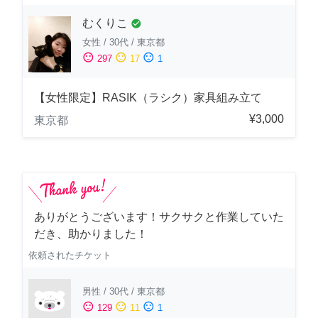
むくりこ
check_circle
女性
/
30代
/
東京都
sentiment_satisfied
sentiment_neutral
sentiment_dissatisfied
297
17
1
【女性限定】RASIK（ラシク）家具組み立て
¥3,000
東京都
ありがとうございます！サクサクと作業していた
だき、助かりました！
依頼されたチケット
男性
/
30代
/
東京都
sentiment_satisfied
sentiment_neutral
sentiment_dissatisfied
129
11
1