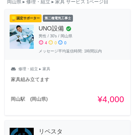
岡山県
▸ 修理・組立
▸ 家具
サービス
1ページ目
認定サポーター
第二種電気工事士
UNO設備
check_circle
男性
/
30's
/
岡山県
sentiment_satisfied
sentiment_neutral
sentiment_dissatisfied
4
0
0
メッセージ平均返信時間: 1時間以内
weekend
修理・組立
▸ 家具
家具組み立てます
¥4,000
岡山駅 (岡山県)
リペスタ