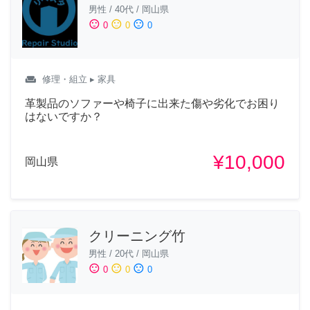
男性
/
40代
/
岡山県
sentiment_satisfied
sentiment_neutral
sentiment_dissatisfied
0
0
0
weekend
修理・組立
▸ 家具
革製品のソファーや椅子に出来た傷や劣化でお困り
はないですか？
¥10,000
岡山県
クリーニング竹
男性
/
20代
/
岡山県
sentiment_satisfied
sentiment_neutral
sentiment_dissatisfied
0
0
0