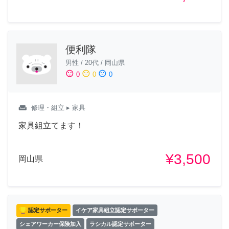
便利隊
男性
/
20代
/
岡山県
sentiment_satisfied
sentiment_neutral
sentiment_dissatisfied
0
0
0
weekend
修理・組立
▸ 家具
家具組立てます！
¥3,500
岡山県
認定サポーター
イケア家具組立認定サポーター
シェアワーカー保険加入
ラシカル認定サポーター