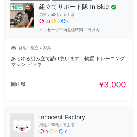
組立てサポート隊 In Blue
check_circle
男性
/
50代
/
岡山県
sentiment_satisfied
sentiment_neutral
sentiment_dissatisfied
33
0
0
メッセージ平均返信時間: 2日以内
weekend
修理・組立
▸ 家具
あらゆる組み立て請け負います！物置 トレーニング
マシン デッキ
¥3,000
岡山県
Innocent Factory
男性
/
30代
/
岡山県
sentiment_satisfied
sentiment_neutral
sentiment_dissatisfied
0
0
0