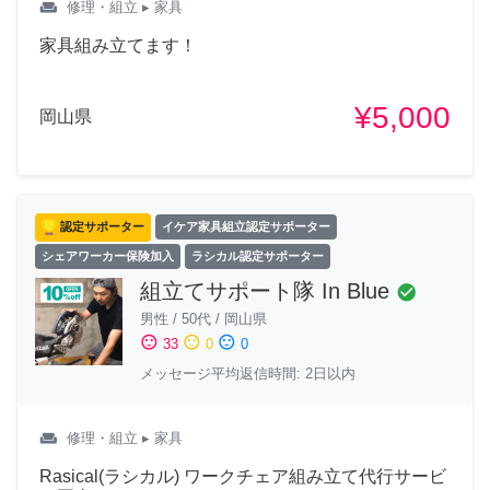
weekend
修理・組立
▸ 家具
家具組み立てます！
¥5,000
岡山県
認定サポーター
イケア家具組立認定サポーター
シェアワーカー保険加入
ラシカル認定サポーター
組立てサポート隊 In Blue
check_circle
男性
/
50代
/
岡山県
sentiment_satisfied
sentiment_neutral
sentiment_dissatisfied
33
0
0
メッセージ平均返信時間: 2日以内
weekend
修理・組立
▸ 家具
Rasical(ラシカル) ワークチェア組み立て代行サービ