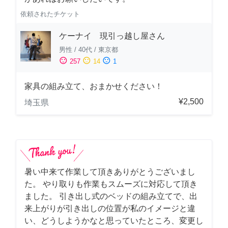
依頼されたチケット
ケーナイ 現引っ越し屋さん
男性
/
40代
/
東京都
sentiment_satisfied
sentiment_neutral
sentiment_dissatisfied
257
14
1
家具の組み立て、おまかせください！
¥2,500
埼玉県
暑い中来て作業して頂きありがとうございまし
た。 やり取りも作業もスムーズに対応して頂き
ました。 引き出し式のベッドの組み立てで、出
来上がりが引き出しの位置が私のイメージと違
い、どうしようかなと思っていたところ、変更し