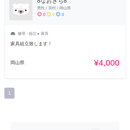
8なおきち8
男性
/
30代
/
岡山県
sentiment_satisfied
sentiment_neutral
sentiment_dissatisfied
0
0
0
weekend
修理・組立
▸ 家具
家具組立致します！
¥4,000
岡山県
1