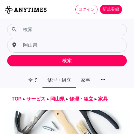
ログイン
新規登録
search
place
検索
more_horiz
全て
修理・組立
家事
TOP
▸
サービス
▸
岡山県
▸
修理・組立
▸
家具