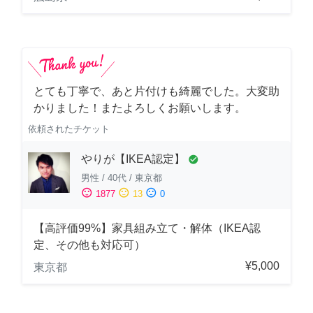
とても丁寧で、あと片付けも綺麗でした。大変助
かりました！またよろしくお願いします。
依頼されたチケット
やりが【IKEA認定】
check_circle
男性
/
40代
/
東京都
sentiment_satisfied
sentiment_neutral
sentiment_dissatisfied
1877
13
0
【高評価99%】家具組み立て・解体（IKEA認
定、その他も対応可）
¥5,000
東京都