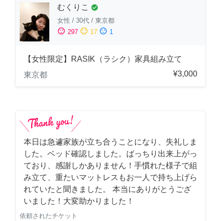
むくりこ
check_circle
女性
/
30代
/
東京都
sentiment_satisfied
sentiment_neutral
sentiment_dissatisfied
297
17
1
【女性限定】RASIK（ラシク）家具組み立て
¥3,000
東京都
本日は急遽家族が立ち合うことになり、失礼しま
した。ベッド確認しました。ばっちり出来上がっ
ており、感謝しかありません！手慣れた様子で組
み立て、重たいマットレスもお一人で持ち上げら
れていたと聞きました。 本当にありがとうござ
いました！大変助かりました！
依頼されたチケット