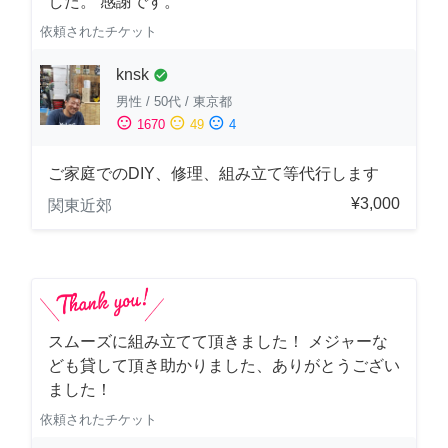
した。 感謝です。
依頼されたチケット
knsk
check_circle
男性
/
50代
/
東京都
sentiment_satisfied
sentiment_neutral
sentiment_dissatisfied
1670
49
4
ご家庭でのDIY、修理、組み立て等代行します
¥3,000
関東近郊
スムーズに組み立てて頂きました！ メジャーな
ども貸して頂き助かりました、ありがとうござい
ました！
依頼されたチケット