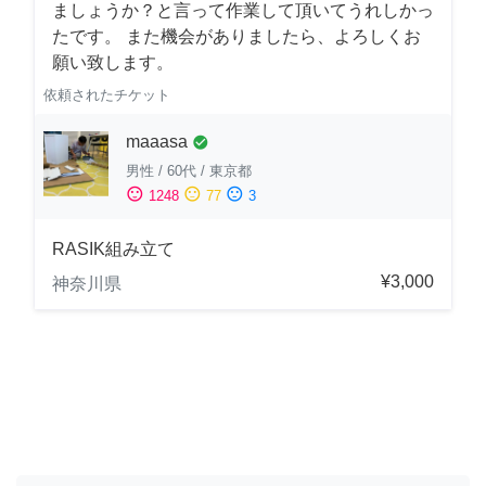
ましょうか？と言って作業して頂いてうれしかっ
たです。 また機会がありましたら、よろしくお
願い致します。
依頼されたチケット
maaasa
check_circle
男性
/
60代
/
東京都
sentiment_satisfied
sentiment_neutral
sentiment_dissatisfied
1248
77
3
RASIK組み立て
¥3,000
神奈川県