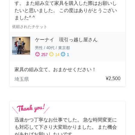
す。 また組み立て家具を購入した際はお願いし
たいと思いました。 この度はありがとうござい
ました^ ^
依頼されたチケット
ケーナイ 現引っ越し屋さん
男性
/
40代
/
東京都
sentiment_satisfied
sentiment_neutral
sentiment_dissatisfied
257
14
1
家具の組み立て、おまかせください！
¥2,500
埼玉県
迅速かつ丁寧なお仕事でした。 急な時間変更に
も対応して下さり大変助かりました。 また機会
があればお願いしたいです。