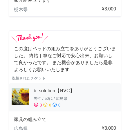
家具組み立てます
¥3,000
栃木県
この度はベッドの組み立てをありがとうございま
した。 終始丁寧なご対応で安心出来、お願いし
て良かったです。 また機会がありましたら是非
よろしくお願いいたします！
依頼されたチケット
b_solution【NVC】
男性
/
50代
/
広島県
sentiment_satisfied
sentiment_neutral
sentiment_dissatisfied
3
0
0
家具の組み立て
¥3,000
広島県