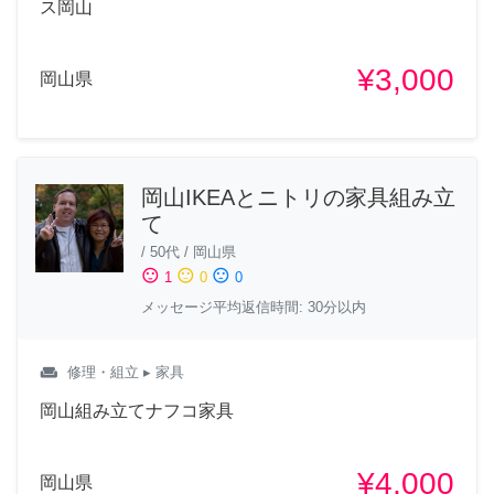
ス岡山
¥3,000
岡山県
岡山IKEAとニトリの家具組み立
て
/
50代
/
岡山県
sentiment_satisfied
sentiment_neutral
sentiment_dissatisfied
1
0
0
メッセージ平均返信時間: 30分以内
weekend
修理・組立
▸ 家具
岡山組み立てナフコ家具
¥4,000
岡山県