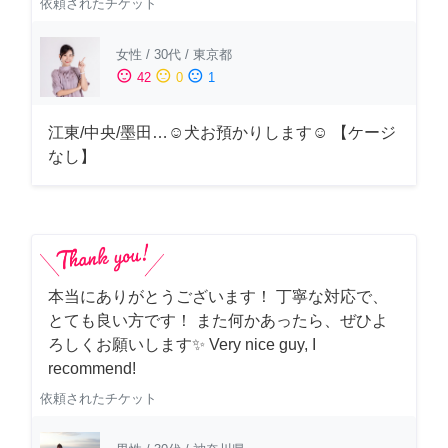
依頼されたチケット
女性
/
30代
/
東京都
sentiment_satisfied
sentiment_neutral
sentiment_dissatisfied
42
0
1
江東/中央/墨田…☺︎犬お預かりします☺︎ 【ケージ
なし】
本当にありがとうございます！ 丁寧な対応で、
とても良い方です！ また何かあったら、ぜひよ
ろしくお願いします✨ Very nice guy, I
recommend!
依頼されたチケット