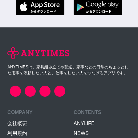
ANYTIMESは、家具組み立てや配送、家事などの日常のちょっとし
た用事を依頼したい人と、仕事をしたい人をつなげるアプリです。
COMPANY
CONTENTS
会社概要
ANYLIFE
利用規約
NEWS