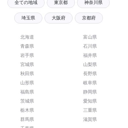
全ての地域
東京都
神奈川県
埼玉県
大阪府
京都府
北海道
富山県
青森県
石川県
岩手県
福井県
宮城県
山梨県
秋田県
長野県
山形県
岐阜県
福島県
静岡県
茨城県
愛知県
栃木県
三重県
群馬県
滋賀県