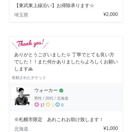
【東武東上線沿い】お掃除承ります☆
¥2,000
埼玉県
ありがとうございました☺️ 丁寧でとても良い方
でした！！また何かありましたらよろしくお願い
します🙏
依頼されたチケット
ウォーカー
check_circle
男性
/
20代
/
北海道
sentiment_satisfied
sentiment_neutral
sentiment_dissatisfied
17
1
0
※札幌市限定 あれこれお助け致します！
¥1,000
北海道