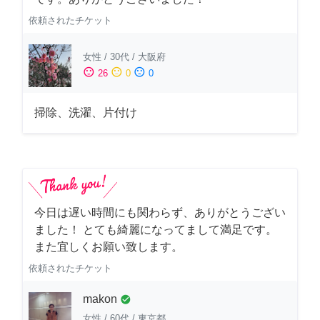
依頼されたチケット
女性
/
30代
/
大阪府
sentiment_satisfied
sentiment_neutral
sentiment_dissatisfied
26
0
0
掃除、洗濯、片付け
今日は遅い時間にも関わらず、ありがとうござい
ました！ とても綺麗になってまして満足です。
また宜しくお願い致します。
依頼されたチケット
makon
check_circle
女性
/
60代
/
東京都