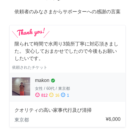
依頼者のみなさまからサポーターへの感謝の言葉
限られて時間で水周り3箇所丁寧に対応頂きまし
た。 安心しておまかせでしたので今後もお願い
したいです。
依頼されたチケット
makon
check_circle
女性
/
60代
/
東京都
sentiment_satisfied
sentiment_neutral
sentiment_dissatisfied
812
16
1
クオリティの高い家事代行及び清掃
¥6,000
東京都