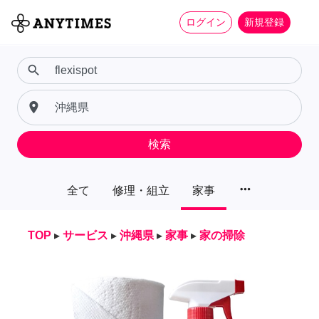
ログイン
新規登録
search
place
検索
more_horiz
全て
修理・組立
家事
TOP
▸
サービス
▸
沖縄県
▸
家事
▸
家の掃除