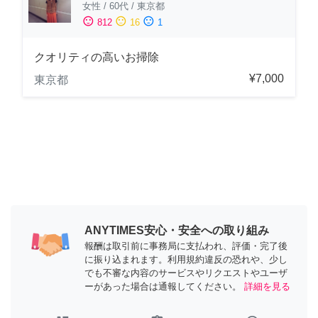
女性
/
60代
/
東京都
sentiment_satisfied
sentiment_neutral
sentiment_dissatisfied
812
16
1
クオリティの高いお掃除
¥7,000
東京都
ANYTIMES安心・安全への取り組み
報酬は取引前に事務局に支払われ、評価・完了後
に振り込まれます。利用規約違反の恐れや、少し
でも不審な内容のサービスやリクエストやユーザ
ーがあった場合は通報してください。
詳細を見る