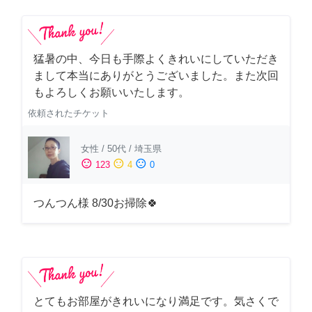
猛暑の中、今日も手際よくきれいにしていただき
まして本当にありがとうございました。また次回
もよろしくお願いいたします。
依頼されたチケット
女性
/
50代
/
埼玉県
sentiment_satisfied
sentiment_neutral
sentiment_dissatisfied
123
4
0
つんつん様 8/30お掃除🍀
とてもお部屋がきれいになり満足です。気さくで