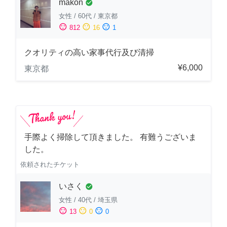
makon
check_circle
女性
/
60代
/
東京都
sentiment_satisfied
sentiment_neutral
sentiment_dissatisfied
812
16
1
クオリティの高い家事代行及び清掃
¥6,000
東京都
手際よく掃除して頂きました。 有難うございま
した。
依頼されたチケット
いさく
check_circle
女性
/
40代
/
埼玉県
sentiment_satisfied
sentiment_neutral
sentiment_dissatisfied
13
0
0