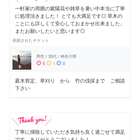
一軒家の周囲の紫陽花や雑草を暑い中本当に丁寧
に処理頂きました！ とても大満足です◎ 草木の
ことにも詳しくて安心しておまかせ出来ました。
またお願いしたいと思います◎
依頼されたチケット
男性
/
30代
/
神奈川県
sentiment_satisfied
sentiment_neutral
sentiment_dissatisfied
5
0
0
庭木剪定、草刈り から 竹の伐採まで ご相談
下さい
丁寧に掃除していただき気持ち良く過ごせて満足
です。ありがとうございました！