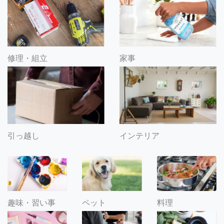
修理・組立
家事
引っ越し
インテリア
趣味・習い事
ペット
料理