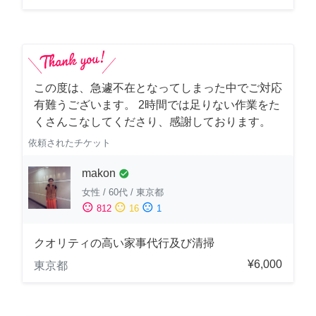
この度は、急遽不在となってしまった中でご対応
有難うございます。 2時間では足りない作業をた
くさんこなしてくださり、感謝しております。
依頼されたチケット
makon
check_circle
女性
/
60代
/
東京都
sentiment_satisfied
sentiment_neutral
sentiment_dissatisfied
812
16
1
クオリティの高い家事代行及び清掃
¥6,000
東京都