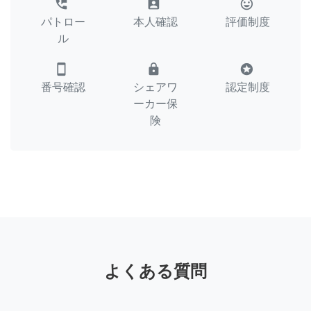
perm_phone_msg
assignment_ind
tag_faces
パトロー
本人確認
評価制度
ル
smartphone
lock
stars
番号確認
シェアワ
認定制度
ーカー保
険
よくある質問