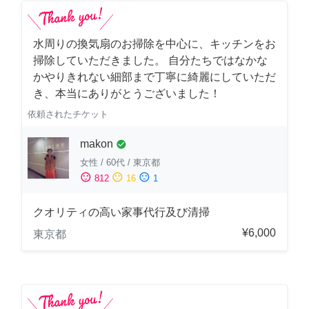
水周りの換気扇のお掃除を中心に、キッチンをお
掃除していただきました。 自分たちではなかな
かやりきれない細部まで丁寧に綺麗にしていただ
き、本当にありがとうございました！
依頼されたチケット
makon
check_circle
女性
/
60代
/
東京都
sentiment_satisfied
sentiment_neutral
sentiment_dissatisfied
812
16
1
クオリティの高い家事代行及び清掃
¥6,000
東京都