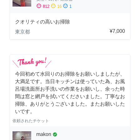
sentiment_satisfied
sentiment_neutral
sentiment_dissatisfied
812
16
1
クオリティの高いお掃除
¥7,000
東京都
今回初めて水回りのお掃除をお願いしましたが、
大満足です。当日キッチンは使っていた為、お風
呂場洗面所お手洗いの作業をお願いし、余った時
間は窓と網戸を拭いてくださいました。丁寧なお
掃除、ありがとうございました。またお願いした
いです。
依頼されたチケット
makon
check_circle