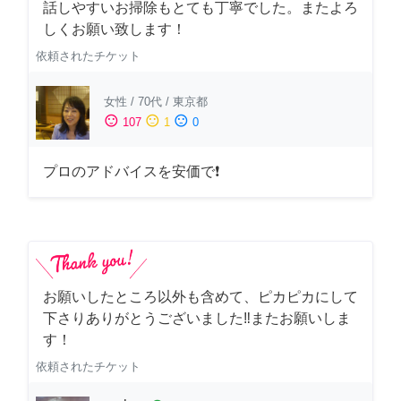
話しやすいお掃除もとても丁寧でした。またよろ
しくお願い致します！
依頼されたチケット
女性
/
70代
/
東京都
sentiment_satisfied
sentiment_neutral
sentiment_dissatisfied
107
1
0
プロのアドバイスを安価で❗
お願いしたところ以外も含めて、ピカピカにして
下さりありがとうございました‼️またお願いしま
す！
依頼されたチケット